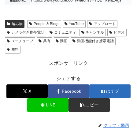
動画URL
https://www.youtube.com/watch?v=TQBFX9nZAgs
編み物
People & Blogs
YouTube
アップロード
カメラ付き携帯電話
コミュニティ
チャンネル
ビデオ
ユーチューブ
共有
動画
動画機能付き携帯電話
無料
スポンサーリンク
シェアする
X
Facebook
はてブ
LINE
コピー
クラフト動画