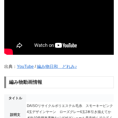
出典：
YouTube
/
編み物日和 どれみ♪
編み物動画情報
タイトル
DAISOリサイクルポリエステル毛糸 スモーキーピンク
4玉デザインヤーン ローズグレー6玉2本引き揃えてか
説明文
ぎ針10号簡単素敵なジグザグショール是非編んでみてく