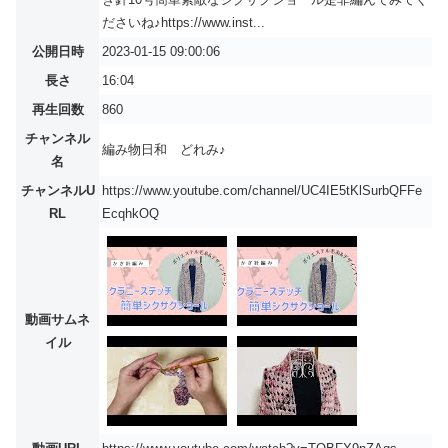
ださいね♪https://www.inst...
公開日時
2023-01-15 09:00:06
長さ
16:04
再生回数
860
チャンネル
編み物日和 どれみ♪
名
チャンネルU
https://www.youtube.com/channel/UC4IE5tKlSurbQFFe
RL
EcqhkOQ
動画サムネ
イル