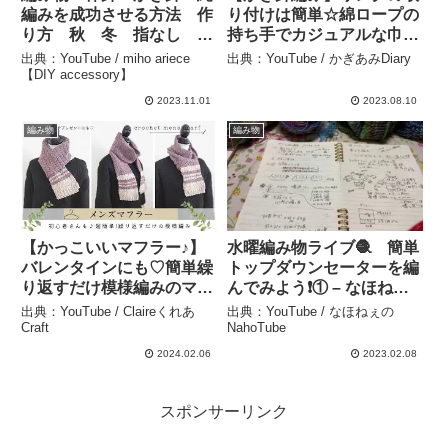
編みを成功させる方法 作
り付けは簡単☆綿ロープの
り方 秋 冬 指なし ア
持ち手でカジュアルな巾着
ラン模様 簡単 #shorts
ショルダー編んでみました
出典：YouTube / miho ariece
出典：YouTube / かぎあみDiary
#new #present
♪【編み図】 – かぎあみ
【DIY accessory】
#accessory #編み物 –
Diary
2023.11.01
2023.08.10
miho ariece 【DIY
編み物
編み物
accessory】
【かっこいいマフラー♪】
水曜編み物ライブ🧶 簡単
バレンタインにも♡簡単繰
トップダウンセーターを編
り返すだけ模様編みのマフ
んでみよう❗️① – なほねぇ
ラー/かぎ針編み/crochet
の NahoTube
出典：YouTube / Claireくれあ
出典：YouTube / なほねぇの
scarf – Claireくれあ Craft
Craft
NahoTube
2024.02.06
2023.02.08
スポンサーリンク