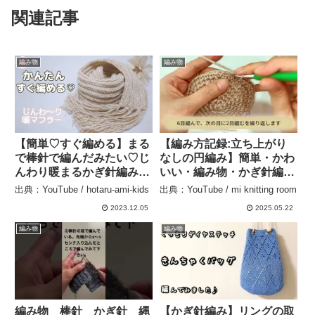
関連記事
編み物
編み物
【簡単♡すぐ編める】まる
【編み方記録:立ち上がり
で棒針で編んだみたい♡じ
なしの円編み】簡単・かわ
んわり暖まるかぎ針編みの
いい・編み物・かぎ針編
マフラー – hotaru-ami-
み・初心者・Crochet・
出典：YouTube / hotaru-ami-kids
出典：YouTube / mi knitting room
kids
knitting・きれい・増し
2023.12.05
2025.05.22
目・増やし方 – mi knitting
room
編み物
編み物
編み物 棒針 かぎ針 縄
【かぎ針編み】リングの取