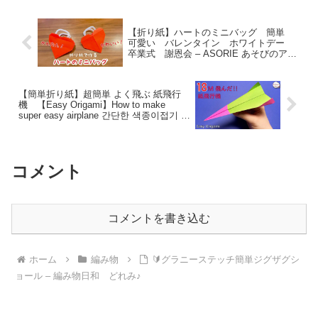
【折り紙】ハートのミニバッグ 簡単
可愛い バレンタイン ホワイトデー
卒業式 謝恩会 – ASORIE あそびのアト
リエ
【簡単折り紙】超簡単 よく飛ぶ 紙飛行
機 【Easy Origami】How to make
super easy airplane 간단한 색종이접기 비
행기 折纸 纸飞机 おりがみ すぐでき
る – hana’s channel
コメント
コメントを書き込む
ホーム
編み物
🔰グラニーステッチ簡単ジグザグシ
ョール – 編み物日和 どれみ♪