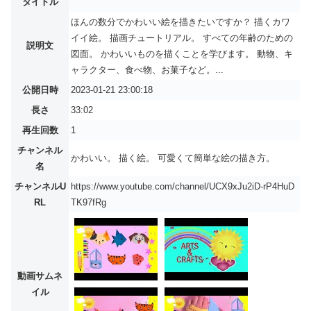
タイトル
ほんの数分でかわいい絵を描きたいですか？ 描くカワ
イイ絵。 描画チュートリアル。 すべての年齢のための
説明文
図面。 かわいいものを描くことを学びます。 動物、キ
ャラクター、食べ物、お菓子など。...
公開日時
2023-01-21 23:00:18
長さ
33:02
再生回数
1
チャンネル
かわいい。 描く絵。 可愛くて簡単な絵の描き方。
名
チャンネルU
https://www.youtube.com/channel/UCX9xJu2iD-rP4HuD
RL
TK97fRg
動画サムネ
イル