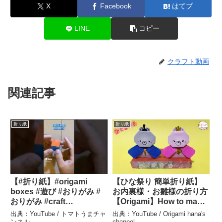
X
Facebook
はてブ
LINE
コピー
クラフト動画
関連記事
折り紙
折り紙
【#折り紙】#origami
【ひな祭り 簡単折り紙】
boxes #遊び #おりがみ #
お内裏様・お雛様の折り方
おりがみ #craft
【Origami】How to make
#origamicraft #shorts – ト
Japanese Hina doll 종이
出典：YouTube / トマトうまチャ
出典：YouTube / Origami hana's
マトうまチャンネル
접기 折纸 paper DIY 雛祭
ンネル
channel