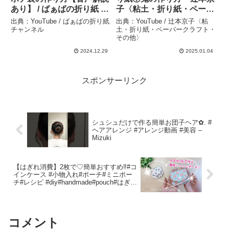
あり】 / ばぁばの折り紙 –
子〈粘土・折り紙・ペーパ
ばぁばの折り紙チャンネル
ークラフト・その他〉
出典：YouTube / ばぁばの折り紙
出典：YouTube / 辻本京子〈粘
チャンネル
土・折り紙・ペーパークラフト・
その他〉
2024.12.29
2025.01.04
スポンサーリンク
シュシュだけで作る簡単お団子ヘア✿. #
ヘアアレンジ #アレンジ動画 #美容 –
Mizuki
【はぎれ消費】2枚で♡簡単おすすめ‼️#コ
インケース #小物入れ#ポーチ#ミニポー
チ#レシピ #diy#handmade#pouch#はぎれ
#初心者向け#youtube#いといとitoito#布
小物 – いといとitoito handmade
コメント