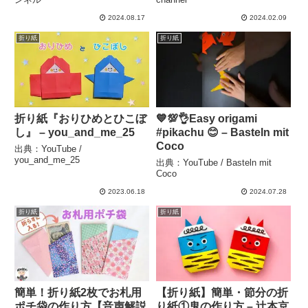
り ひな人形 ３月3日
2024.08.17
2024.02.09
熊 – Origami hana’s
折り紙
折り紙
channel
折り紙『おりひめとひこぼ
💙💯👌Easy origami
し』 – you_and_me_25
#pikachu 😊 – Basteln mit
Coco
出典：YouTube /
you_and_me_25
出典：YouTube / Basteln mit
Coco
2023.06.18
2024.07.28
折り紙
折り紙
簡単！折り紙2枚でお札用
【折り紙】簡単・節分の折
ポチ袋の作り方【音声解説
り紙①鬼の作り方 – 辻本京