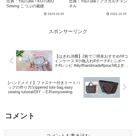
出典：YouTube / KOTUBU
出典：YouTube / アスカルチャン
の裁縫
ンネル
Sewing こつぶの裁縫
ネル
2023.03.05
2022.10.25
スポンサーリンク
【はぎれ消費】2枚で♡簡単おすすめ‼️#コ
インケース #小物入れ#ポーチ#ミニポー
チ#レシピ #diy#handmade#pouch#はぎれ
#初心者向け#youtube#いといとitoito#布
小物 – いといとitoito handmade
[ハンドメイド】ファスナー付きトートバ
ッグの作り方/zippered tote bag,easy
sewing tutorial/DIY – EJfunnysewing
コメント
コメントを書き込む