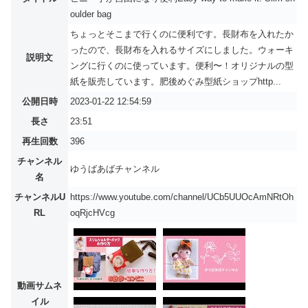
oulder bag
ちょっとそこまで行くのに便利です。長財布を入れたか
ったので、長財布を入れるサイズにしました。ウォーキ
説明文
ングに行くのに使っています。便利〜！オリジナルの型
紙を販売しています。肥後めぐみ型紙ショップhttp...
公開日時
2023-01-22 12:54:59
長さ
23:51
再生回数
396
チャンネル
ゆうばあばチャンネル
名
チャンネルU
https://www.youtube.com/channel/UCb5UUOcAmNRtOh
RL
oqRjcHVcg
動画サムネ
イル