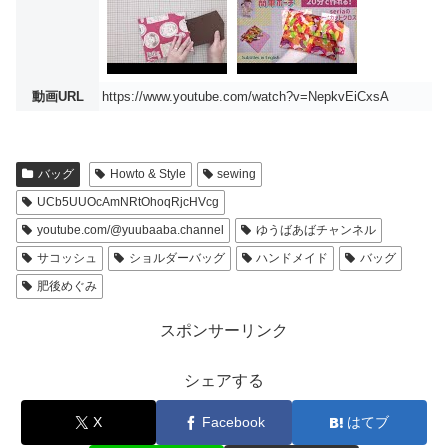
動画URL
https://www.youtube.com/watch?v=NepkvEiCxsA
バッグ
Howto & Style
sewing
UCb5UUOcAmNRtOhoqRjcHVcg
youtube.com/@yuubaaba.channel
ゆうばあばチャンネル
サコッシュ
ショルダーバッグ
ハンドメイド
バッグ
肥後めぐみ
スポンサーリンク
シェアする
X
Facebook
はてブ