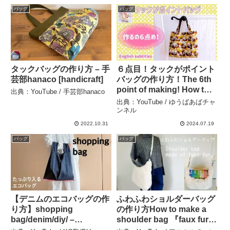
バッグ
バッグ
タックバッグの作り方 – 手
６点目！タックがポイント
芸部hanaco [handicraft]
バッグの作り方！The 6th
point of making! How to
出典：YouTube / 手芸部hanaco
make a tuck point bag –
出典：YouTube / ゆうばあばチャ
ゆうばあばチャンネル
ンネル
2022.10.31
2024.07.19
バッグ
バッグ
【デニムのエコバッグの作
ふわふわショルダーバッグ
り方】shopping
の作り方How to make a
bag/denim/diy/ –
shoulder bag 『faux fur』
KOTUBU Sewing こつぶ
秋冬バッグ – アスカルチャ