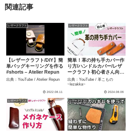
関連記事
レザークラフト
レザークラフト
【レザークラフト/DIY】簡
簡単！革の持ち手カバー作
単バッグキーリングを作る
り方/ハンドルカバー/レザ
#shorts – Atelier Repun
ークラフト初心者さん向
け/how to – 革こもの
出典：YouTube / Atelier Repun
出典：YouTube / 革こもの
~lezakka~
~lezakka~
2022.08.11
2024.08.06
レザークラフト
レザークラフト