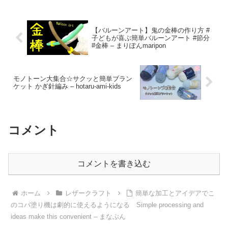
【バルーンアート】鬼の金棒の作り方 #
子どもが喜ぶ簡単バルーンアート #節分
#金棒 – まりぽんmaripon
モノトーン大集合☆サクッと簡単ブラン
ケット かぎ針編み – hotaru-ami-kids
コメント
コメントを書き込む
ホーム
レザークラフト
簡単な加工とアイデアでこ
のコバ塗り機は劇的に使えるようになる Simple processing and
ideas make this convenient – まなぶん