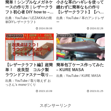
簡単！シンプルなメガネケ
小さな革のハギレを使って
ースの作り方｜レザークラ
縫わずに簡単なもの作り
フト初心者 DIY how to –
【レザークラフト】【ハン
LEZAKKAの簡単DIYレザ
ドメイド】 – 革のアンドレ
出典：YouTube / LEZAKKAの簡
出典：YouTube / 革のアンドレザ
ークラフト
ザー
単DIYレザークラフト
ー
2024.09.06
2024.02.26
レザークラフト
レザークラフト
【レザークラフト編】超簡
簡単包丁ケース作ってみた
単！ 改良型 コルク製
– KURE MASA
ラウンドファスナー取り付
出典：YouTube / KURE MASA
け治具の作り方 – 取り敢え
出典：YouTube / 取り敢えず お
ず おっさん’s monoづくり
っさん’s monoづくり
2023.10.09
2023.01.25
スポンサーリンク