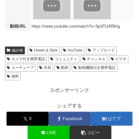
動画URL
https://www.youtube.com/watch?v=3p1PLhR5kIg
編み物
Howto & Style
YouTube
アップロード
カメラ付き携帯電話
コミュニティ
チャンネル
ビデオ
ユーチューブ
共有
動画
動画機能付き携帯電話
無料
スポンサーリンク
シェアする
X
Facebook
はてブ
LINE
コピー