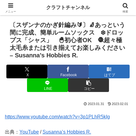
クラフトチャンネル
メニュー
検索
〔スザンナのかぎ針編み🔰〕🧦あっという
間に完成、簡単ルームソックス ❄️ドロッ
プス「シャス」 🐣初心者OK 🧶超々極
太毛糸または引き揃えてお楽しみください
– Susanna’s Hobbies R.
X
Facebook
はてブ
LINE
コピー
2023.01.31
2023.02.01
https://www.youtube.com/watch?v=3p1PLhR5kIg
出典：
YouTube
/
Susanna’s Hobbies R.