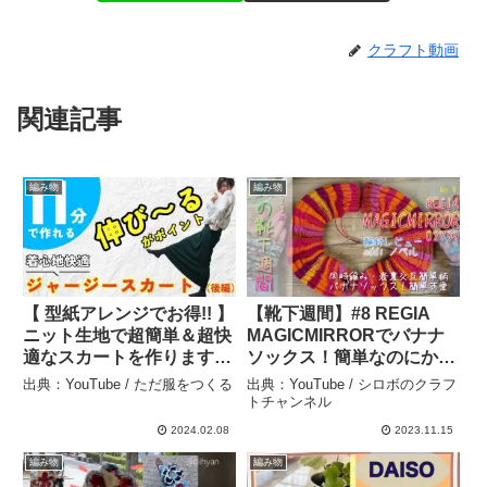
クラフト動画
関連記事
編み物
編み物
【 型紙アレンジでお得!! 】
【靴下週間】#8 REGIA
ニット生地で超簡単＆超快
MAGICMIRRORでバナナ
適なスカートを作ります
ソックス！簡単なのにかわ
（後編）(*´∀`)♪｜ただ服を
よ！使用針addiノベル詳レ
出典：YouTube / ただ服をつくる
出典：YouTube / シロボのクラフ
つくる 洋裁教室 – ただ服
ビュー♪編み方解説◎ – シ
トチャンネル
をつくる
ロボのクラフトチャンネル
2024.02.08
2023.11.15
編み物
編み物