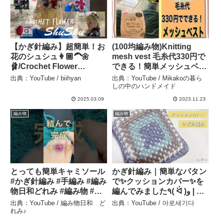
【かぎ針編み】超簡単！お
(100均編み物)Knitting
花のシュシュ👩🏼‍🦱🌼
mesh vest 毛糸代330円で
🩰/Crochet Flower
できる！簡単メッシュベス
ShuShu ٩꒰ ˘ ³˘꒱۶~♡❤︎*｡ﾟ –
ト – Mikakoの暮らしの中
出典：YouTube / biihyan
出典：YouTube / Mikakoの暮ら
biihyan
のハンドメイド
しの中のハンドメイド
2025.03.09
2023.11.23
編み物
編み物
とっても簡単キャミソール
かぎ針編み｜簡単なパタン
#かぎ針編み #手編み #編み
で✨クッションカバー✨を
物日和どれみ #編み物 #セ
編んでみました٩( ᐛ )و | ダ
リア毛糸 #100均毛糸 – 編
イソーの毛糸🧵 – 아로새기
出典：YouTube / 編み物日和 ど
出典：YouTube / 아로새기다
み物日和 どれみ♪
다
れみ♪