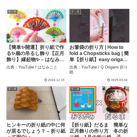
折り紙
折り紙
【簡単✨開運】折り紙で作
お箸袋の折り方 | How to
る✨扇の吊るし飾り【正月
fold a Chopsticks bag | 簡
飾り】縁起物✨ – はなみこ
単【折り紙】easy origami
と
#diy #簡単な折り紙
出典：YouTube / はなみこと
出典：YouTube / Q Origami 折り
#paper #craft – Q Origami
紙
折り紙
2024.12.15
2025.03.03
折り紙
折り紙
ヒンキーの折り紙の中に何
【折り紙】だるま 簡単な
が居るでしょう？ – 折り紙
正月飾りの作り方 冬の折