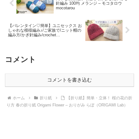
針編み 100均 メランジ – モコタロウ
mocotarou
【バレンタイン♡簡単】ユニセックス お
しゃれな模様編み♪/ご家族で/ニット帽の
編み方/かぎ針編み/crochet
beanie/crochet arrow stitch – Claireくれ
あ Craft
コメント
コメントを書き込む
ホーム
折り紙
【折り紙】簡単・立体！ 桜の花の折
り方 春の折り紙 Origami Flower – おりがみ らぼ（ORIGAMI Lab）