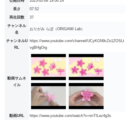
公開日時
2023-02-08 19:00:24
長さ
07:52
再生回数
37
チャンネル
おりがみ らぼ（ORIGAMI Lab）
名
チャンネルU
https://www.youtube.com/channel/UCyKGN9cZo1ZOSLt
RL
vgBHgOrg
動画サムネ
イル
動画URL
https://www.youtube.com/watch?v=imTILez4g3s