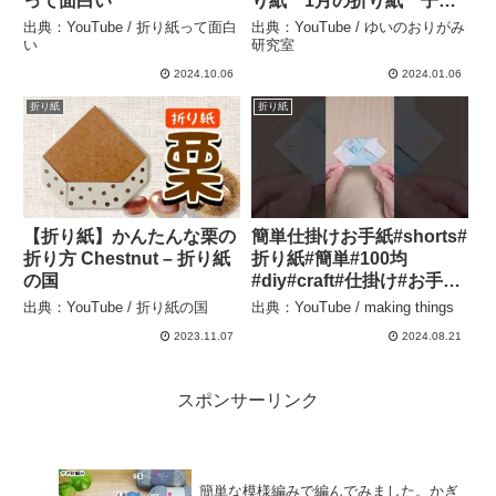
って面白い
り紙 1月の折り紙 子供
でも作れる難しくない折り
出典：YouTube / 折り紙って面白
出典：YouTube / ゆいのおりがみ
方【おりがみ】 – ゆいのお
い
研究室
りがみ研究室
2024.10.06
2024.01.06
折り紙
折り紙
【折り紙】かんたんな栗の
簡単仕掛けお手紙#shorts#
折り方 Chestnut – 折り紙
折り紙#簡単#100均
の国
#diy#craft#仕掛け#お手紙
– making things
出典：YouTube / 折り紙の国
出典：YouTube / making things
2023.11.07
2024.08.21
スポンサーリンク
簡単な模様編みで編んでみました。かぎ