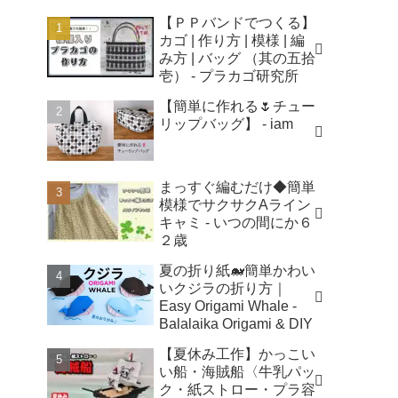
【ＰＰバンドでつくる】
カゴ | 作り方 | 模様 | 編
み方 | バッグ （其の五拾
壱） - プラカゴ研究所
【簡単に作れる🌷チュー
リップバッグ】 - iam
まっすぐ編むだけ◆簡単
模様でサクサクAライン
キャミ - いつの間にか６
２歳
夏の折り紙🐋簡単かわい
いクジラの折り方｜
Easy Origami Whale -
Balalaika Origami & DIY
【夏休み工作】かっこい
い船・海賊船〈牛乳パッ
ク・紙ストロー・プラ容