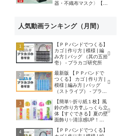
器・不織布マスク〉【自
由研究】簡単！遊べる工
作・廃材手作りおもちゃ
- ちゃんねるできたくん
人気動画ランキング（月間）
【ＰＰバンドでつくる】
カゴ | 作り方 | 模様 | 編
み方 | バッグ （其の五拾
壱） - プラカゴ研究所
最新版 【ＰＰバンドで
つくる】 カゴ | 作り方 |
模様 | 編み方 | バッグ
（ストライプ） - プラカ
ゴ研究所
【簡単✨折り紙１枚】風
鈴の作り方🎐ふっくら立
体【すぐできる】夏の壁
面飾り✨清涼感UP！無
音風鈴 How to Make
【ＰＰバンドでつくる】
Origami Wind Chimes -