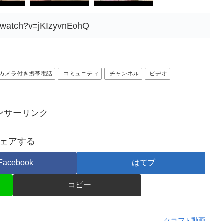
m/watch?v=jKIzyvnEohQ
カメラ付き携帯電話
コミュニティ
チャンネル
ビデオ
ンサーリンク
ェアする
Facebook
はてブ
コピー
クラフト動画