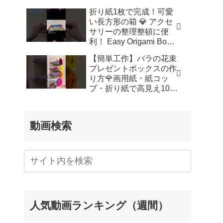
ッズルーム
折り紙1枚で完成！可愛
い長方形の箱 💎 アクセ
サリーの整理整頓に便
利！ Easy Origami Box |
Rectangle Box | 摺紙 盒
【簡単工作】バラの花束
子 クリスマス 箱 は
プレゼントボックスの作
こ – Origami hana’s
り方🌹画用紙・紙コッ
channel
プ・折り紙で高見え100
均DIY✨言葉なしで丁
寧！子供からシニアのレ
クリエーション／How to
動画検索
make a rose – 簡単結び
方辞典 / How to tie
人気動画ランキング（週間）