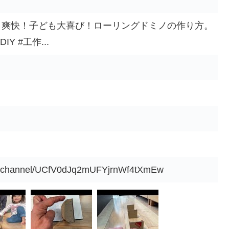
感、爽快！子ども大喜び！ローリングドミノの作り方。
Y #工作...
om/channel/UCfV0dJq2mUFYjrnWf4tXmEw