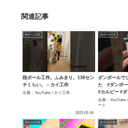
関連記事
段ボール工作
段ボール工作
段ボール工作。ふみきり。130セン
ダンボールで
チくらい。 – カイ工作
た #ダンボー
#カルビー #ダ
出典：YouTube / カイ工作
ボール #art #
出典：YouTub
ート
ンボールアー
2023.05.04
段ボール工作
段ボール工作