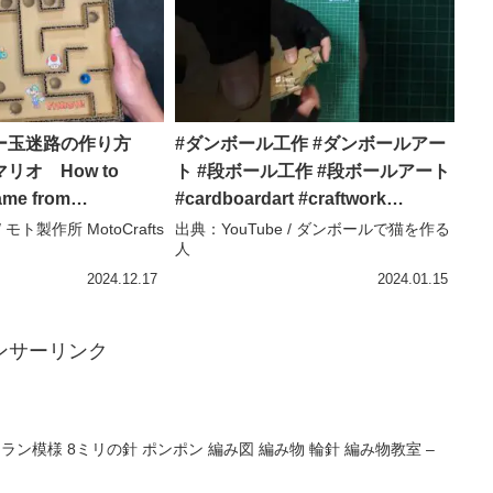
゙ー玉迷路の作り方
#ダンボール工作 #ダンボールアー
リオ How to
ト #段ボール工作 #段ボールアート
ame from
#cardboardart #craftwork
 – モト製作所
#cardboard #輪ゴム銃 #ブンブン
/ モト製作所 MotoCrafts
出典：YouTube / ダンボールで猫を作る
人
ハンドル #ブンブンジャー – ダン
ボールで猫を作る人
2024.12.17
2024.01.15
ンサーリンク
模様 8ミリの針 ポンポン 編み図 編み物 輪針 編み物教室 –