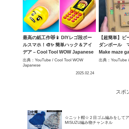
最高の紙工作😻📱 DIYレゴ段ボー
【超簡単】ヒ
ルスマホ！🎨✨ 簡単ハック＆アイ
ダンボール マ
デア – Cool Tool WOW Japanese
Make maze g
Cardboard
出典：YouTube / Cool Tool WOW
出典：YouTube 
Japanese
MotoCrafts
2025.02.24
スポ
☆ニット帽☆２目ゴム編みをしてアラン
MISUZU編み物チャンネル