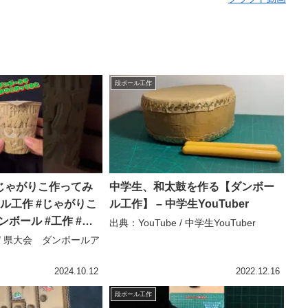
段ボール工作
じゃがりこ作ってみ
中学生、和太鼓を作る【ダンボー
ル工作 #じゃがりこ
ル工作】 – 中学生YouTuber
ンボール #工作 #段
出典：YouTube / 中学生YouTuber
shorts – 県大会 ダ
e / 県大会 ダンボールア
ト
2024.10.12
2022.12.16
段ボール工作