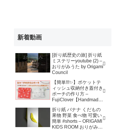
新着動画
[折り紙歴史の旅] 折り紙
ミステリーyoutube (2) –
おりがみうた by Origami
Council
【簡単!!!✨】ポケットテ
ィッシュ収納付き蓋付き
ポーチの作り方 –
FujiClover【Handmade
】
折り紙 バナナ くだもの
果物 野菜 食べ物 可愛い
簡単 #shorts – ORIGAMI
KIDS ROOM おりがみキ