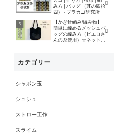
カゴ | 作り方 | 模様 | 編
はなみこと
み方 | バッグ （其の四拾
四） - プラカゴ研究所
【かぎ針編み/編み物】
簡単に編めるメッシュバ
ッグの編み方（ピエロさ
んの糸使用）☆ネットバ
ッグ☆How to crochet
mesh bag/tutorial - そろ
そろはじめよう
カテゴリー
☆crochet
シャボン玉
シュシュ
ストロー工作
スライム