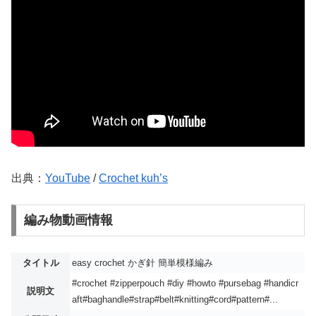
出典：
YouTube
/
Crochet kuh’s
編み物動画情報
タイトル
easy crochet かぎ針 簡単模様編み
#crochet #zipperpouch #diy #howto #pursebag #handicr
説明文
aft#baghandle#strap#belt#knitting#cord#pattern#...