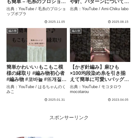
も簡単 – 毛糸のプロショッ
や針、パターンについて –
プポプラ
Ami-Chiku labo
出典：YouTube / 毛糸のプロショ
出典：YouTube / Ami-Chiku labo
ップポプラ
2025.11.05
2025.08.15
編み物
編み物
簡単かわいい♪もこもこ模
【かぎ針編み】麻ひも
様の縁取り #編み物初心者
×100均段染め糸を引き揃
#編み物 #코바늘 #뜨개질 #
えて簡単に可愛いバッグが
かぎ針編み – はるちゃんの
編めます☺︎バッグの編み方
出典：YouTube / はるちゃんのく
出典：YouTube / モコタロウ
くみこ
#shorts – モコタロウ
みこ
mocotarou
mocotarou
2025.01.31
2023.04.05
スポンサーリンク