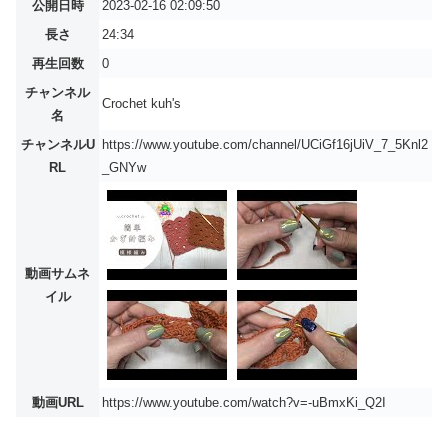
公開日時
2023-02-16 02:09:50
長さ
24:34
再生回数
0
チャンネル
Crochet kuh's
名
チャンネルU
https://www.youtube.com/channel/UCiGf16jUiV_7_5Knl2
RL
_GNYw
動画サムネ
イル
動画URL
https://www.youtube.com/watch?v=-uBmxKi_Q2I