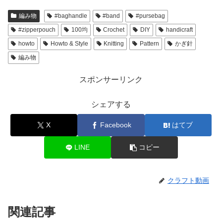
編み物
#baghandle
#band
#pursebag
#zipperpouch
100均
Crochet
DIY
handicraft
howto
Howto & Style
Knitting
Pattern
かぎ針
編み物
スポンサーリンク
シェアする
X
Facebook
はてブ
LINE
コピー
クラフト動画
関連記事