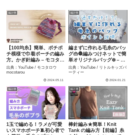
編み物
編み物
【100均糸】簡単、ポチポ
編まずに作れる毛糸のバッ
チ模様で巾着ポーチの編み
グ👜🧶編みつけネットで簡
方。かぎ針編み – モコタロ
単オリジナルバッグ❄️ – リ
ウmocotarou
トルキッズパーティー
出典：YouTube / モコタロウ
出典：YouTube / リトルキッズパ
mocotarou
ーティー
2024.05.11
2024.01.21
編み物
編み物
1玉で編める！ラメが可愛
棒針編み★簡単！Knit
いスマホポーチ🧵初心者で
Tank の編み方【前編】糸