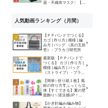
器・不織布マスク〉【自
由研究】簡単！遊べる工
作・廃材手作りおもちゃ
- ちゃんねるできたくん
人気動画ランキング（月間）
【ＰＰバンドでつくる】
カゴ | 作り方 | 模様 | 編
み方 | バッグ （其の五拾
壱） - プラカゴ研究所
最新版 【ＰＰバンドで
つくる】 カゴ | 作り方 |
模様 | 編み方 | バッグ
（ストライプ） - プラカ
ゴ研究所
【簡単✨折り紙１枚】風
鈴の作り方🎐ふっくら立
体【すぐできる】夏の壁
面飾り✨清涼感UP！無
音風鈴 How to Make
【かぎ針編み/編み物】
Origami Wind Chimes -