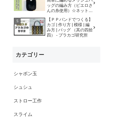
簡単に編めるメッシュバ
はなみこと
ッグの編み方（ピエロさ
んの糸使用）☆ネットバ
ッグ☆How to crochet
【ＰＰバンドでつくる】
mesh bag/tutorial - そろ
カゴ | 作り方 | 模様 | 編
そろはじめよう
み方 | バッグ （其の四拾
☆crochet
四） - プラカゴ研究所
カテゴリー
シャボン玉
シュシュ
ストロー工作
スライム