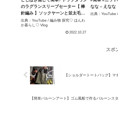
のラグランスリーブセーター【 棒
なな – えなな
針編み 】ソックヤーンと並太毛糸
出典：YouTube 
を引き揃えて編んでみます♪ 【
出典：YouTube / 編み物 探究♡ ほんわ
か暮らし♡ Vlog
Part.１ 作り目を編みます♪ 】 ～
編み物 Vlog 79～ – 編み物 探究♡
2022.10.27
ほんわか暮らし♡ Vlog
スポ
【ショルダートートバッグ】マチ付きバッグ 作
【簡単バルーンアート】ゴム風船で作るバルーンス