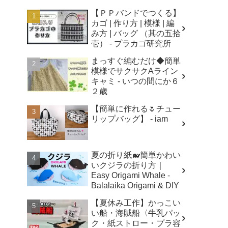
【ＰＰバンドでつくる】
カゴ | 作り方 | 模様 | 編
み方 | バッグ （其の五拾
壱） - プラカゴ研究所
まっすぐ編むだけ◆簡単
模様でサクサクAライン
キャミ - いつの間にか６
２歳
【簡単に作れる🌷チュー
リップバッグ】 - iam
夏の折り紙🐋簡単かわい
いクジラの折り方｜
Easy Origami Whale -
Balalaika Origami & DIY
【夏休み工作】かっこい
い船・海賊船〈牛乳パッ
ク・紙ストロー・プラ容