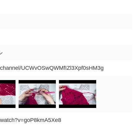
ル
om/channel/UCWvOSwQWMfIZl3Xpf0sHM3g
om/watch?v=goP8kmA5Xe8