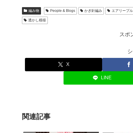
編み物
People & Blogs
かぎ針編み
エアリープ
透かし模様
スポ
シ
X
LINE
関連記事