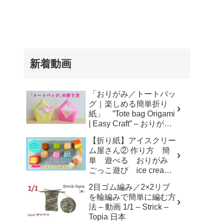
新着動画
「おりがみ／トートバッ
グ｜楽しめる簡単折り
紙」 ”Tote bag Origami
| Easy Craft” – おりがみ
アトリエ
【折り紙】アイスクリー
ム屋さん② 作り方 簡
単 遊べる おりがみ
ごっこ遊び ice cream
shop – KORO ORIGAMI
2目ゴム編み／2×2リブ
を輪編みで簡単に編む方
法 – 動画 1/1 – Strick –
Topia 日本