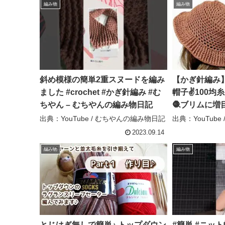
編み物
編み物
斜め模様の簡単2重スヌードを編み
【かぎ針編み
ました #crochet #かぎ針編み #む
帽子✌️100
ちやん – むちやんの編み物日記
🧶ブリムに増
帯にも便利 –
出典：YouTube / むちやんの編み物日記
出典：YouTub
2023.09.14
編み物
編み物
とじはぎ無しで簡単♪ トップダウン
#簡単 #ニット