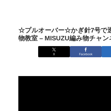
☆プルオーバー☆かぎ針7号で透
物教室 – MISUZU編み物チャ
X
Facebook