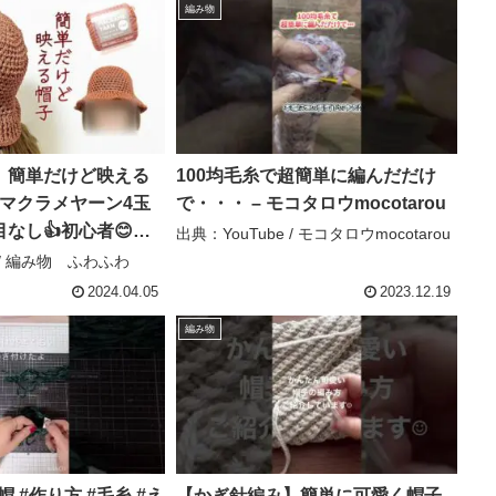
編み物
】簡単だけど映える
100均毛糸で超簡単に編んだだけ
均糸マクラメヤーン4玉
で・・・ – モコタロウmocotarou
目なし👍初心者😊携
出典：YouTube / モコタロウmocotarou
 編み物 ふわふわ
e / 編み物 ふわふわ
2024.04.05
2023.12.19
編み物
帽 #作り方 #毛糸 #え
【かぎ針編み】簡単に可愛く帽子