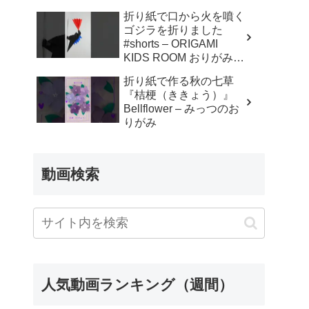
折り紙で口から火を噴く
ゴジラを折りました
#shorts – ORIGAMI
KIDS ROOM おりがみキ
ッズルーム
折り紙で作る秋の七草
『桔梗（ききょう）』
Bellflower – みっつのお
りがみ
動画検索
人気動画ランキング（週間）