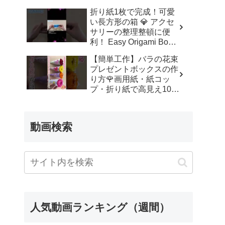
ッズルーム
折り紙1枚で完成！可愛
い長方形の箱 💎 アクセ
サリーの整理整頓に便
利！ Easy Origami Box |
Rectangle Box | 摺紙 盒
【簡単工作】バラの花束
子 クリスマス 箱 は
プレゼントボックスの作
こ – Origami hana’s
り方🌹画用紙・紙コッ
channel
プ・折り紙で高見え100
均DIY✨言葉なしで丁
寧！子供からシニアのレ
クリエーション／How to
動画検索
make a rose – 簡単結び
方辞典 / How to tie
人気動画ランキング（週間）