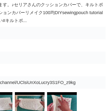
ます。♪セリアさんのクッションカバーで、キルトポ
バーリメイク100均DIYsewingpouch tutorial
キルトポ...
m/channel/UClsiUnXoLucry3S1FO_z9kg