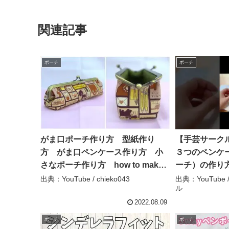
関連記事
ポーチ
ポーチ
がま口ポーチ作り方 型紙作り
【手芸サーク
方 がま口ペンケース作り方 小
３つのペンケ
さなポーチ作り方 how to make a
ーチ）の作り
pouch – chieko043
ド.DIY.sewin
出典：YouTube / chieko043
出典：YouTube /
ル
サークル
2022.08.09
ポーチ
ポーチ