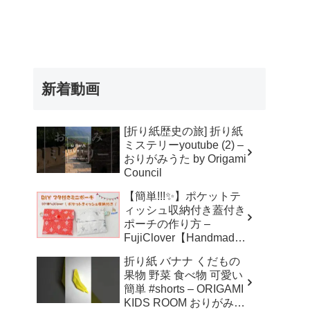
新着動画
[折り紙歴史の旅] 折り紙
ミステリーyoutube (2) –
おりがみうた by Origami
Council
【簡単!!!✨】ポケットテ
ィッシュ収納付き蓋付き
ポーチの作り方 –
FujiClover【Handmade
】
折り紙 バナナ くだもの
果物 野菜 食べ物 可愛い
簡単 #shorts – ORIGAMI
KIDS ROOM おりがみキ