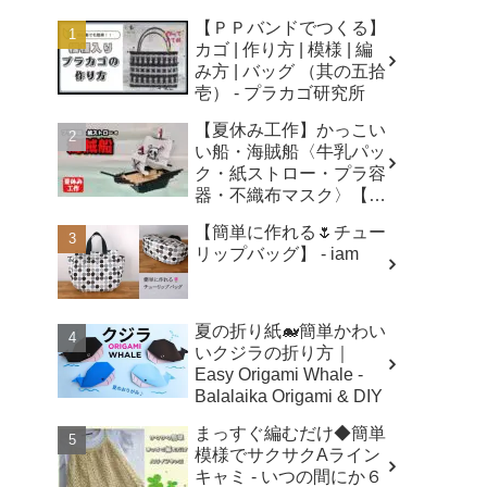
【ＰＰバンドでつくる】
カゴ | 作り方 | 模様 | 編
み方 | バッグ （其の五拾
壱） - プラカゴ研究所
【夏休み工作】かっこい
い船・海賊船〈牛乳パッ
ク・紙ストロー・プラ容
器・不織布マスク〉【自
由研究】簡単！遊べる工
【簡単に作れる🌷チュー
作・廃材手作りおもちゃ
リップバッグ】 - iam
- ちゃんねるできたくん
夏の折り紙🐋簡単かわい
いクジラの折り方｜
Easy Origami Whale -
Balalaika Origami & DIY
まっすぐ編むだけ◆簡単
模様でサクサクAライン
キャミ - いつの間にか６