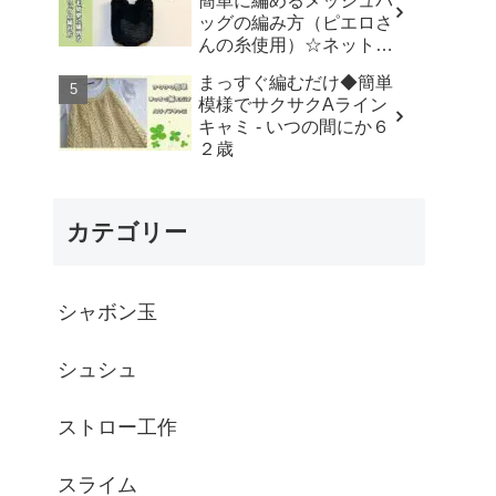
簡単に編めるメッシュバ
はなみこと
ッグの編み方（ピエロさ
んの糸使用）☆ネットバ
ッグ☆How to crochet
まっすぐ編むだけ◆簡単
mesh bag/tutorial - そろ
模様でサクサクAライン
そろはじめよう
キャミ - いつの間にか６
☆crochet
２歳
カテゴリー
シャボン玉
シュシュ
ストロー工作
スライム