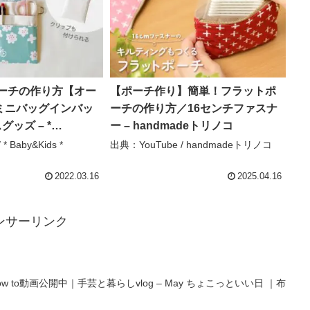
ポーチの作り方【オー
【ポーチ作り】簡単！フラットポ
ミニバッグインバッ
ーチの作り方／16センチファスナ
グッズ – *
ー – handmadeトリノコ
 Handmade
* Baby&Kids *
出典：YouTube / handmadeトリノコ
2022.03.16
2025.04.16
ンサーリンク
 to動画公開中｜手芸と暮らしvlog – May ちょこっといい日 ｜布