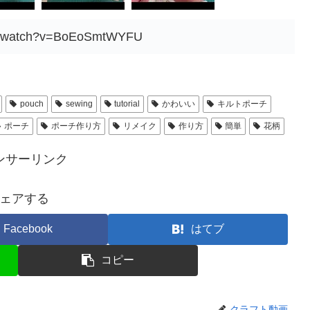
om/watch?v=BoEoSmtWYFU
pouch
sewing
tutorial
かわいい
キルトポーチ
ポーチ
ポーチ作り方
リメイク
作り方
簡単
花柄
ンサーリンク
ェアする
Facebook
はてブ
コピー
クラフト動画