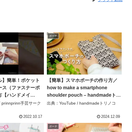
ポーチ
ル】簡単！ポケット
【簡単】スマホポーチの作り方／
ース（ファスナーポ
how to make a smartphone
方【ハンドメイ
shoulder pouch – handmadeトリ
g】 – prinnprinn手芸
ノコ
 prinnprinn手芸サーク
出典：YouTube / handmadeトリノコ
2022.10.17
2024.12.09
ポーチ