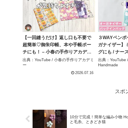
【一回縫うだけ】返し口も不要で
３WAYペン
超簡単♡御朱印帳、本や手帳ポー
ガナイザー】
チにも！ – 小春の手作りアカデミ
グにも / ナース
ー
Baby&Kids *
出典：YouTube / 小春の手作りアカデミ
出典：YouTube / 
ー
Handmade
2026.07.16
スポ
10分で完成！簡単な編み小物 How
と毛糸、ときどき猫