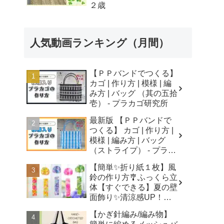
２歳
人気動画ランキング（月間）
【ＰＰバンドでつくる】
カゴ | 作り方 | 模様 | 編
み方 | バッグ （其の五拾
壱） - プラカゴ研究所
最新版 【ＰＰバンドで
つくる】 カゴ | 作り方 |
模様 | 編み方 | バッグ
（ストライプ） - プラカ
ゴ研究所
【簡単✨折り紙１枚】風
鈴の作り方🎐ふっくら立
体【すぐできる】夏の壁
面飾り✨清涼感UP！無
音風鈴 How to Make
【かぎ針編み/編み物】
Origami Wind Chimes -