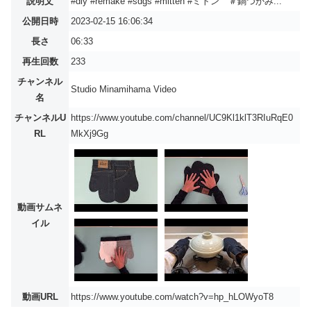
説明文
#diy #remake #sdgs #mitten #ミトン ＃鍋つかみ...
公開日時
2023-02-15 16:06:34
長さ
06:33
再生回数
233
チャンネル
Studio Minamihama Video
名
チャンネルU
https://www.youtube.com/channel/UC9Kl1klT3RIuRqE0
RL
MkXj9Gg
動画サムネ
イル
動画URL
https://www.youtube.com/watch?v=hp_hLOWyoT8