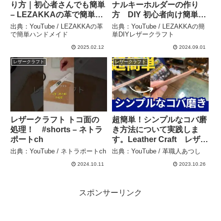
り方｜初心者さんでも簡単
ナルキーホルダーの作り
– LEZAKKAの革で簡単ハ
方 DIY 初心者向け簡単レ
ンドメイド
ザークラフト how to/
出典：YouTube / LEZAKKAの革
出典：YouTube / LEZAKKAの簡
leathercraft – LEZAKKA
で簡単ハンドメイド
単DIYレザークラフト
の簡単DIYレザークラフト
2025.02.12
2024.09.01
レザークラフト
レザークラフト
レザークラフト トコ面の
超簡単！シンプルなコバ磨
処理！ #shorts – ネトラ
き方法について実践しま
ポートch
す。Leather Craft レザー
クラフト – 革職人あつし
出典：YouTube / ネトラポートch
出典：YouTube / 革職人あつし
2024.10.11
2023.10.26
スポンサーリンク