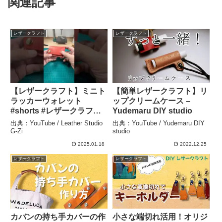
関連記事
レザークラフト
レザークラフト
【レザークラフト】ミニト
【簡単レザークラフト】リ
ラッカーウォレット
ップクリームケース –
#shorts #レザークラフト
Yudemaru DIY studio
#レザーウォレット #ハン
出典：YouTube / Leather Studio
出典：YouTube / Yudemaru DIY
ドメイド #トラッカーウォ
G-Zi
studio
レット – Leather Studio
2025.01.18
2022.12.25
G-Zi
レザークラフト
レザークラフト
カバンの持ち手カバーの作
小さな端切れ活用！オリジ