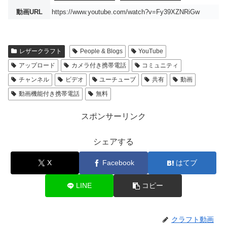
動画URL
https://www.youtube.com/watch?v=Fy39XZNRiGw
レザークラフト
People & Blogs
YouTube
アップロード
カメラ付き携帯電話
コミュニティ
チャンネル
ビデオ
ユーチューブ
共有
動画
動画機能付き携帯電話
無料
スポンサーリンク
シェアする
X
Facebook
はてブ
LINE
コピー
クラフト動画