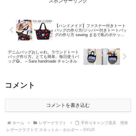
スポンサーリンク
【ハンドメイド】ファスナー付きトート
バッグの作り方/ジッパー付きトートバッ
グの作り方 sewing まるで私のポケット
*DIY/How to make a zippered tote bag –
EJfunnysewing
デニムバッグおしゃれ。ラウンドトート
バッグ作り方。とても簡単。毎日使うバ
ッグ😃。 – Sara handmade チャンネル
コメント
コメントを書き込む
ホーム
レザークラフト
手作りキャンプ道具 簡単
レザークラフトで スキットル・ホルダー – SYUJI