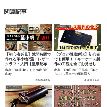
関連記事
レザークラフト
レザークラフト
【初心者必見】隙間時間で
【プロが徹底解説】初心者
作れる革小物7選｜レザー
でも簡単！！キーケース製
クラフト入門【型紙配布】
作の工程を全てお見せしま
– おじcraft DIY diary
す！！ – 三島進 「革と共
出典：YouTube / おじcraft DIY
出典：YouTube / 三島進 「革と
に」 /日本一の革鞄職人
diary
共に」 /日本一の革鞄職人
2025.12.27
2025.11.21
レザークラフト
レザークラフト