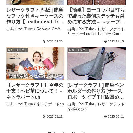
レザークラフト 型紙 | 簡単
【簡単】ヨーロッパ目打ち
なフック付きキーケースの
で縫った裏側ステッチも斜
作り方【Leather craft free
めにする方法 – レザーファ
pattern】 – Re:ward Craft
クトリー クーLeather
出典：YouTube / Re:ward Craft
出典：YouTube / レザーファクト
Factory Coo
リー クーLeather Factory Coo
2023.03.30
2022.11.15
レザークラフト
レザークラフト
【レザークラフト】今年の
[レザークラフト] 簡単ペン
干支！ヘビ革について！ –
ホルダーの作り方 [ナース
ネトラポートch
ロボ＿タイプＴ] [四国めた
ん][VOICEVOX解説] [レザ
出典：YouTube / ネトラポートch
出典：YouTube / レザークラフト
ークラフト初心者 ] – レザ
を極めたい
ークラフトを極めたい
2025.01.11
2025.06.11