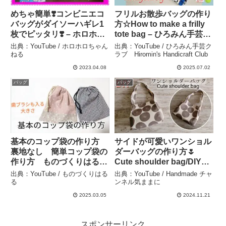
めちゃ簡単❣️コンビニエコ
フリルお散歩バッグの作り
バッグがダイソーハギレ1
方☆How to make a frilly
枚でピッタリ❣️ – ホロホロ
tote bag – ひろみん手芸ク
ちゃんねる
ラブ Hiromin’s
出典：YouTube / ホロホロちゃん
出典：YouTube / ひろみん手芸ク
Handicraft Club
ねる
ラブ Hiromin's Handicraft Club
2023.04.08
2025.07.02
バッグ
バッグ
基本のコップ袋の作り方
サイドが可愛いワンショル
裏地なし 簡単コップ袋の
ダーバッグの作り方🌷
作り方 ものづくりはる
Cute shoulder bag/DIY
る haruru 巾着袋の作り
Sewing tutorial –
出典：YouTube / ものづくりはる
出典：YouTube / Handmade チャ
方 切り替えあり 切り替
Handmade チャンネル気
る
ンネル気ままに
えなし 入園入学準備 – も
ままに
2025.03.05
2024.11.21
のづくりはるる
スポンサーリンク