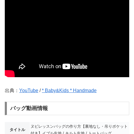
出典：
YouTube
/
* Baby&Kids * Handmade
バッグ動画情報
ヌビレッスンバッグの作り方【裏地なし・吊りポケット
タイトル
付き】イブル生地 / キルト生地 / トートバッグ