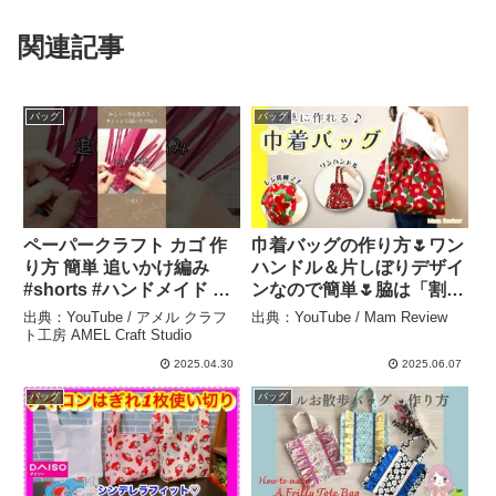
関連記事
バッグ
バッグ
ペーパークラフト カゴ 作
巾着バッグの作り方🌷ワン
り方 簡単 追いかけ編み
ハンドル＆片しぼりデザイ
#shorts #ハンドメイド #
ンなので簡単🌷脇は「割り
ペーパーバック – アメル
伏せ縫い」でキレイに仕上
出典：YouTube / アメル クラフ
出典：YouTube / Mam Review
クラフト工房 AMEL Craft
げます🌷Drawstring bag /
ト工房 AMEL Craft Studio
Studio
DIY Sewing tutorial –
2025.04.30
2025.06.07
Mam Review
バッグ
バッグ