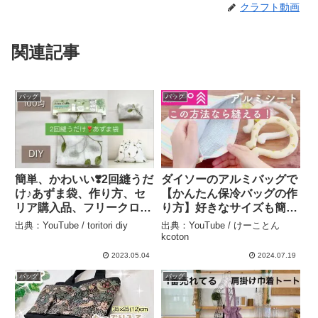
クラフト動画
関連記事
バッグ
バッグ
簡単、かわいい❣️2回縫うだ
ダイソーのアルミバッグで
け♪あずま袋、作り方、セ
【かんたん保冷バッグの作
リア購入品、フリークロス
り方】好きなサイズも簡単
– toritori diy
– けーことん kcoton
出典：YouTube / toritori diy
出典：YouTube / けーことん
kcoton
2023.05.04
2024.07.19
バッグ
バッグ