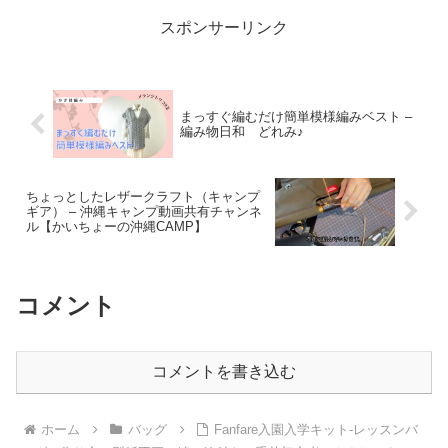
スポンサーリンク
まっすぐ編むだけ簡単模様編みベスト –
編み物日和 どれみ♪
ちょっとしたレザークラフト（キャンプ
ギア） – 沖縄キャンプ動画共有チャンネ
ル【かいちょーの沖縄CAMP】
コメント
コメントを書き込む
ホーム
バッグ
Fanfare入園入学キット-レッスンバ