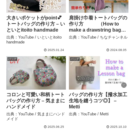
大きいポケットがpoint︎💕︎
肩掛け巾着トートバッグの
トートバッグの作り方 – い
作り方 （How to
といとitoito handmade
make a drawstring bag）
– ちなチャンネル
出典：YouTube / いといとitoito
出典：YouTube / ちなチャンネル
handmade
2025.01.24
2024.08.05
バッグ
バッグ
コロンと可愛い和柄トート
バッグの作り方【撥水加工
バッグの作り方 – 気ままに
生地を縫うコツ◎】 –
ハンドメイド
Metti
出典：YouTube / 気ままにハンド
出典：YouTube / Metti
メイド
2025.06.25
2025.10.10