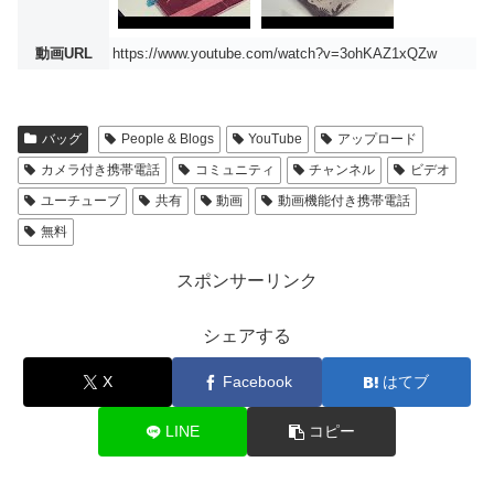
動画URL
https://www.youtube.com/watch?v=3ohKAZ1xQZw
バッグ
People & Blogs
YouTube
アップロード
カメラ付き携帯電話
コミュニティ
チャンネル
ビデオ
ユーチューブ
共有
動画
動画機能付き携帯電話
無料
スポンサーリンク
シェアする
X
Facebook
はてブ
LINE
コピー