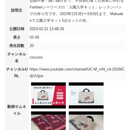
型紙不要・縫い線付きで、手芸初心者でも簡単に作れる
Fanfareシーリーズの「入園入学キット」レッスンバッ
説明文
グの作り方です。2023年2月3日〜3月6日まで、Makuak
eで入園入学キット5点セットの先...
公開日時
2023-02-21 13:48:29
長さ
02:49
再生回数
20
チャンネル
clocomi
名
チャンネルU
https://www.youtube.com/channel/UC-M_mN_zd-15SMC
RL
4jUVjjtw
動画サムネ
イル