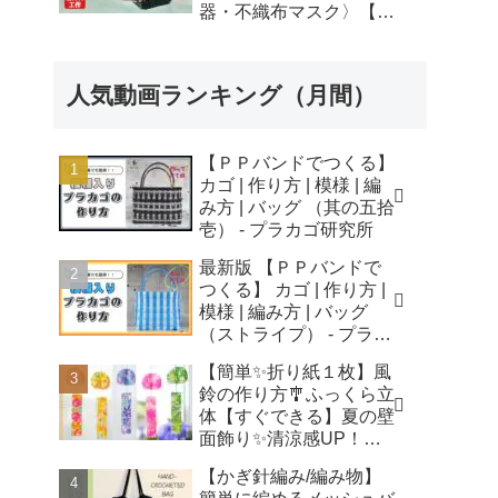
器・不織布マスク〉【自
由研究】簡単！遊べる工
作・廃材手作りおもちゃ
- ちゃんねるできたくん
人気動画ランキング（月間）
【ＰＰバンドでつくる】
カゴ | 作り方 | 模様 | 編
み方 | バッグ （其の五拾
壱） - プラカゴ研究所
最新版 【ＰＰバンドで
つくる】 カゴ | 作り方 |
模様 | 編み方 | バッグ
（ストライプ） - プラカ
ゴ研究所
【簡単✨折り紙１枚】風
鈴の作り方🎐ふっくら立
体【すぐできる】夏の壁
面飾り✨清涼感UP！無
音風鈴 How to Make
【かぎ針編み/編み物】
Origami Wind Chimes -