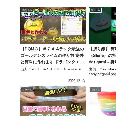
スライム
スライム
【DQM３】＃７４ Aランク最強の
【折り紙】 
ゴールデンスライムの作り方 意外
（Slime）の折
と簡単に作れます ドラゴンクエス
#origami –
トモンスターズ３ – ＳｈｏｕＧａ
origami paper
出典：YouTube / ＳｈｏｕＧａｍｅｓ
出典：YouTub
easy origami pap
ｍｅｓ
2023.12.13
スライム
スライム