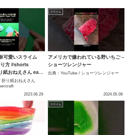
スライム
簡単可愛いスライム
アメリカで嫌われている野いちご –
り方 #shorts
ショーツレンジャー
 折り紙おねえさん easy
出典：YouTube / ショーツレンジャー
craft
e / 折り紙おねえさん
ercraft
2023.06.29
2024.05.09
スライム