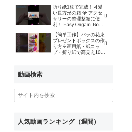
ッズルーム
折り紙1枚で完成！可愛
い長方形の箱 💎 アクセ
サリーの整理整頓に便
利！ Easy Origami Box |
Rectangle Box | 摺紙 盒
【簡単工作】バラの花束
子 クリスマス 箱 は
プレゼントボックスの作
こ – Origami hana’s
り方🌹画用紙・紙コッ
channel
プ・折り紙で高見え100
均DIY✨言葉なしで丁
寧！子供からシニアのレ
クリエーション／How to
動画検索
make a rose – 簡単結び
方辞典 / How to tie
人気動画ランキング（週間）