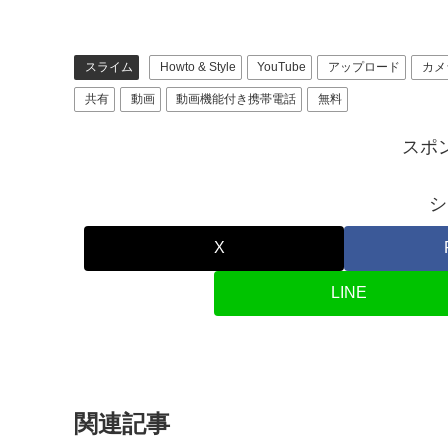
スライム
Howto & Style
YouTube
アップロード
カメ
共有
動画
動画機能付き携帯電話
無料
スポ
シ
X
LINE
関連記事