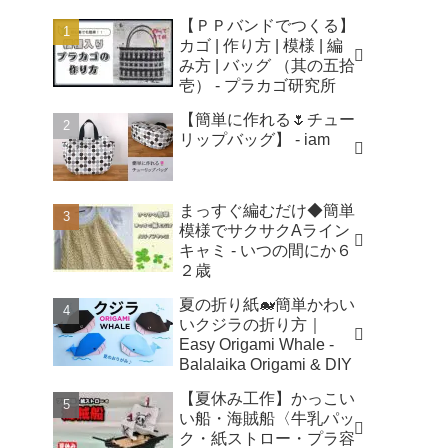
【ＰＰバンドでつくる】
カゴ | 作り方 | 模様 | 編
み方 | バッグ （其の五拾
壱） - プラカゴ研究所
【簡単に作れる🌷チュー
リップバッグ】 - iam
まっすぐ編むだけ◆簡単
模様でサクサクAライン
キャミ - いつの間にか６
２歳
夏の折り紙🐋簡単かわい
いクジラの折り方｜
Easy Origami Whale -
Balalaika Origami & DIY
【夏休み工作】かっこい
い船・海賊船〈牛乳パッ
ク・紙ストロー・プラ容