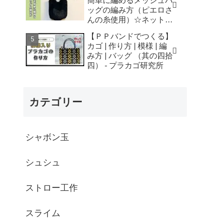
簡単に編めるメッシュバ
はなみこと
ッグの編み方（ピエロさ
んの糸使用）☆ネットバ
ッグ☆How to crochet
【ＰＰバンドでつくる】
mesh bag/tutorial - そろ
カゴ | 作り方 | 模様 | 編
そろはじめよう
み方 | バッグ （其の四拾
☆crochet
四） - プラカゴ研究所
カテゴリー
シャボン玉
シュシュ
ストロー工作
スライム