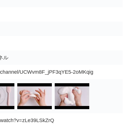
ネル
om/channel/UCWvm8F_jPF3qYE5-2oMKqig
m/watch?v=zLe39LSkZrQ