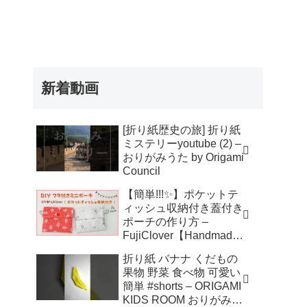
新着動画
[折り紙歴史の旅] 折り紙
ミステリーyoutube (2) –
おりがみうた by Origami
Council
【簡単!!!✨】ポケットテ
ィッシュ収納付き蓋付き
ポーチの作り方 –
FujiClover【Handmade
】
折り紙 バナナ くだもの
果物 野菜 食べ物 可愛い
簡単 #shorts – ORIGAMI
KIDS ROOM おりがみキ