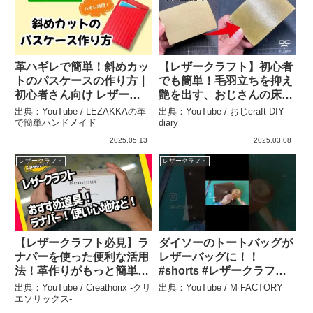
革ハギレで簡単！斜めカッ
【レザークラフト】初心者
トのパスケースの作り方｜
でも簡単！毛羽立ちを抑え
初心者さん向け レザーク
艶を出す、おじさんの床面
ラフトDIY – LEZAKKAの
艶出し方法！ – おじcraft
出典：YouTube / LEZAKKAの革
出典：YouTube / おじcraft DIY
革で簡単ハンドメイド
DIY diary
で簡単ハンドメイド
diary
2025.05.13
2025.03.08
レザークラフト
レザークラフト
【レザークラフト必見】ラ
ダイソーのトートバッグが
ナパーを使った便利な活用
レザーバッグに！！
法！革作りがもっと簡単に
#shorts #レザークラフト
– Creathorix -クリエソリ
#diy #ハンドメイド
出典：YouTube / Creathorix -クリ
出典：YouTube / M FACTORY
ックス-
#handmade #簡単ハンド
エソリックス-
メイド – M FACTORY