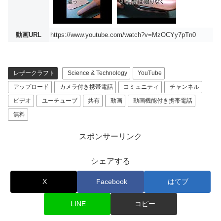
動画URL
https://www.youtube.com/watch?v=MzOCYy7pTn0
レザークラフト
Science & Technology
YouTube
アップロード
カメラ付き携帯電話
コミュニティ
チャンネル
ビデオ
ユーチューブ
共有
動画
動画機能付き携帯電話
無料
スポンサーリンク
シェアする
X
Facebook
はてブ
LINE
コピー