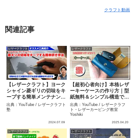
クラフト動画
関連記事
レザークラフト
レザークラフト
【レザークラフト】ヨーク
【超初心者向け】本格レザ
シャイン菱ギリの切味をキ
ーキーケースの作り方｜型
ープする簡単メンテナンス
紙無料＆シンプル構造で簡
を解説 – レザークラフト塾
単！ – レザークラフト・レ
出典：YouTube / レザークラフト
出典：YouTube / レザークラフ
ザーカービング教室
塾
ト・レザーカービング教室
Yoshiki
Yoshiki
2024.07.09
2025.04.20
レザークラフト
レザークラフト