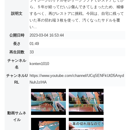
フィジークのサドルをレザークラフトでレストアしてか
ら、５年が経ってだいぶ傷んできてしまったため、補修
説明文
するべく、再びレストアに挑戦。今回は、自宅に残って
いた革の切れ端３枚を使って、汚くなったサドルを覆
い...
公開日時
2023-03-04 16:53:44
長さ
01:49
再生回数
33
チャンネル
konten1010
名
チャンネルU
https://www.youtube.com/channel/UCqSENFkUtD5Anyd
RL
NuhJzIHA
動画サムネ
イル