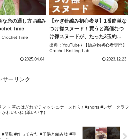
な糸の通し方 #編み
【かぎ針編み初心者🔰】1番簡単な
chet Time
つけ襟スヌード！買うと高価なつ
け襟スヌードが、たった3玉約
Crochet Time
￥300で編める！｜こま編みと中長
出典：YouTube / 【編み物初心者専門】
Crochet Knitting Lab
編みの畝（うね）編みをずっと編
むだけ簡単！高見え！暖かい！｜
2025.04.04
2023.12.23
Crochet. – 【編み物初心者専門】
Crochet Knitting Lab
ンサーリンク
ト 革のはぎれでティッシュケース作り♪ #shorts #レザークラフ
 かわいいね (革いいネ)
#簡単 #作ってみた #子供と編み物 #手