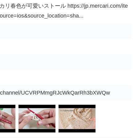
が可愛いストール https://jp.mercari.com/ite
rce=ios&source_location=sha...
com/channel/UCVRPMmgRJcWkQarRh3bXWQw