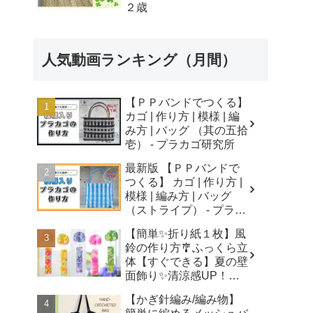
２歳
人気動画ランキング（月間）
【ＰＰバンドでつくる】
カゴ | 作り方 | 模様 | 編
み方 | バッグ （其の五拾
壱） - プラカゴ研究所
最新版 【ＰＰバンドで
つくる】 カゴ | 作り方 |
模様 | 編み方 | バッグ
（ストライプ） - プラカ
ゴ研究所
【簡単✨折り紙１枚】風
鈴の作り方🎐ふっくら立
体【すぐできる】夏の壁
面飾り✨清涼感UP！無
音風鈴 How to Make
【かぎ針編み/編み物】
Origami Wind Chimes -