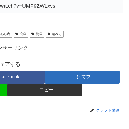
om/watch?v=UMP9ZWLxvsI
初心者
模様
簡単
編み方
ンサーリンク
ェアする
Facebook
はてブ
コピー
クラフト動画