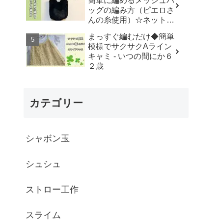
簡単に編めるメッシュバ
はなみこと
ッグの編み方（ピエロさ
んの糸使用）☆ネットバ
ッグ☆How to crochet
まっすぐ編むだけ◆簡単
mesh bag/tutorial - そろ
模様でサクサクAライン
そろはじめよう
キャミ - いつの間にか６
☆crochet
２歳
カテゴリー
シャボン玉
シュシュ
ストロー工作
スライム