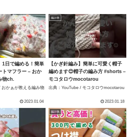
編み物
】1日で編める！簡単
【かぎ針編み】簡単に可愛く帽子
トマフラー – おか
編めます😊帽子の編み方 #shorts –
物ch.
モコタロウmocotarou
e / おかぁが教える編み物
出典：YouTube / モコタロウmocotarou
2023.01.04
2023.01.18
編み物