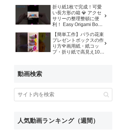
ッズルーム
折り紙1枚で完成！可愛
い長方形の箱 💎 アクセ
サリーの整理整頓に便
利！ Easy Origami Box |
Rectangle Box | 摺紙 盒
【簡単工作】バラの花束
子 クリスマス 箱 は
プレゼントボックスの作
こ – Origami hana’s
り方🌹画用紙・紙コッ
channel
プ・折り紙で高見え100
均DIY✨言葉なしで丁
寧！子供からシニアのレ
クリエーション／How to
動画検索
make a rose – 簡単結び
方辞典 / How to tie
人気動画ランキング（週間）