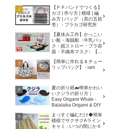
【ＰＰバンドでつくる】
カゴ | 作り方 | 模様 | 編
み方 | バッグ （其の五拾
壱） - プラカゴ研究所
【夏休み工作】かっこい
い船・海賊船〈牛乳パッ
ク・紙ストロー・プラ容
器・不織布マスク〉【自
由研究】簡単！遊べる工
【簡単に作れる🌷チュー
作・廃材手作りおもちゃ
リップバッグ】 - iam
- ちゃんねるできたくん
夏の折り紙🐋簡単かわい
いクジラの折り方｜
Easy Origami Whale -
Balalaika Origami & DIY
まっすぐ編むだけ◆簡単
模様でサクサクAライン
キャミ - いつの間にか６