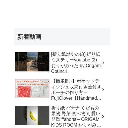
新着動画
[折り紙歴史の旅] 折り紙
ミステリーyoutube (2) –
おりがみうた by Origami
Council
【簡単!!!✨】ポケットテ
ィッシュ収納付き蓋付き
ポーチの作り方 –
FujiClover【Handmade
】
折り紙 バナナ くだもの
果物 野菜 食べ物 可愛い
簡単 #shorts – ORIGAMI
KIDS ROOM おりがみキ