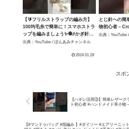
【🔰フリルストラップの編み方】
とじ針への簡単
100均毛糸で簡単に！スマホストラ
物初心者 – Cro
ップを編みましょう✨🧶#かぎ針編
出典：YouTube / 
み#編み方＃簡単#初心者#ストラッ
出典：YouTube / ぽんあみチャンネル
プ – ぽんあみチャンネル
2024.01.29
スポ
【ハギレ活用③】簡単レザークラフ
ト初心者 #ハンドメイド革小物 –
【#マンドゥバッグ #指編み 】#ダイソー #エアリーニット 