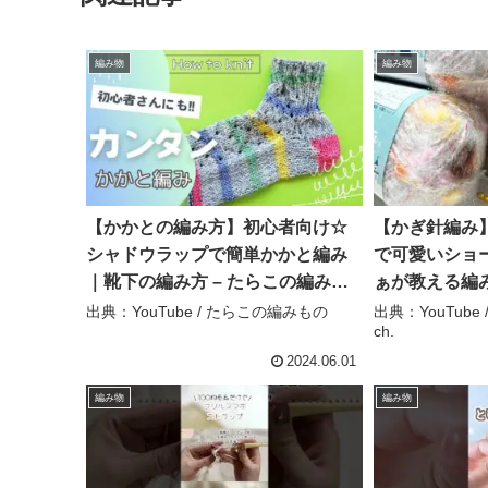
編み物
編み物
【かかとの編み方】初心者向け☆
【かぎ針編み
シャドウラップで簡単かかと編み
で可愛いショー
｜靴下の編み方 – たらこの編みも
ぁが教える編み
の
出典：YouTube / たらこの編みもの
出典：YouTub
ch.
2024.06.01
編み物
編み物