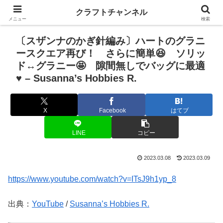
クラフトチャンネル
メニュー
検索
〔スザンナのかぎ針編み〕ハートのグラニ
ースクエア再び！ さらに簡単😆 ソリッ
ド↔️グラニー🤩 隙間無しでバッグに最適
♥️ – Susanna’s Hobbies R.
X
Facebook
はてブ
LINE
コピー
2023.03.08
2023.03.09
https://www.youtube.com/watch?v=ITsJ9h1yp_8
出典：
YouTube
/
Susanna’s Hobbies R.