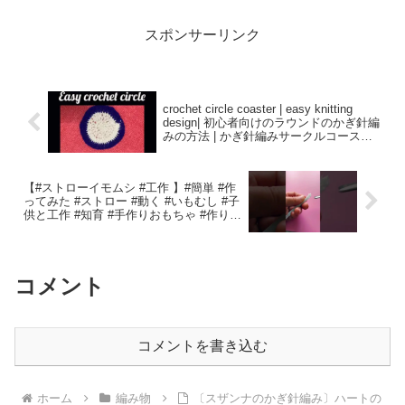
スポンサーリンク
crochet circle coaster | easy knitting
design| 初心者向けのラウンドのかぎ針編
みの方法 | かぎ針編みサークルコースタ
ー | 簡単な編み物デザイン – Craft
Banquet
【#ストローイモムシ #工作 】#簡単 #作
ってみた #ストロー #動く #いもむし #子
供と工作 #知育 #手作りおもちゃ #作り方
– Kuro
コメント
コメントを書き込む
ホーム
編み物
〔スザンナのかぎ針編み〕ハートの