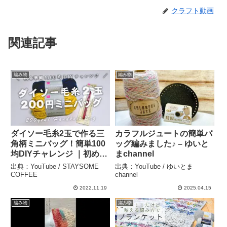
クラフト動画
関連記事
編み物
編み物
ダイソー毛糸2玉で作る三
カラフルジュートの簡単バ
角柄ミニバッグ！簡単100
ッグ編みました♪ – ゆいと
均DIYチャレンジ ｜初めて
まchannel
の柄編み ｜かぎ針編み[ 暮
出典：YouTube / STAYSOME
出典：YouTube / ゆいとま
らしのVlog ♯160] –
COFFEE
channel
STAYSOME COFFEE
2022.11.19
2025.04.15
編み物
編み物