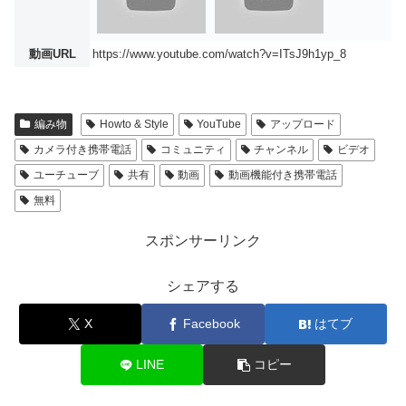
動画URL
https://www.youtube.com/watch?v=ITsJ9h1yp_8
編み物
Howto & Style
YouTube
アップロード
カメラ付き携帯電話
コミュニティ
チャンネル
ビデオ
ユーチューブ
共有
動画
動画機能付き携帯電話
無料
スポンサーリンク
シェアする
X
Facebook
はてブ
LINE
コピー