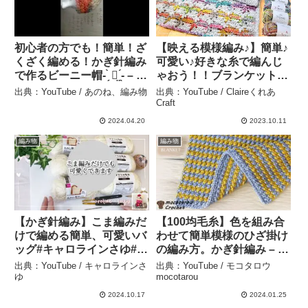
初心者の方でも！簡単！ざ
【映える模様編み♪】簡単♪
くざく編める！かぎ針編み
可愛い♪好きな糸で編んじ
で作るビーニー帽‪- ̗̀ ꪔ̤ ̖́-‬ – あ
ゃおう！！ブランケットの
のね、編み物
編み方/かぎ針編み/crochet
出典：YouTube / あのね、編み物
出典：YouTube / Claireくれあ
blanket – Claireくれあ
Craft
Craft
2024.04.20
2023.10.11
編み物
編み物
【かぎ針編み】こま編みだ
【100均毛糸】色を組み合
けで編める簡単、可愛いバ
わせて簡単模様のひざ掛け
ッグ#キャロラインさゆ#か
の編み方。かぎ針編み – モ
ぎ針編み#ダイソー#バッグ
コタロウmocotarou
出典：YouTube / キャロラインさ
出典：YouTube / モコタロウ
– キャロラインさゆ
ゆ
mocotarou
2024.10.17
2024.01.25