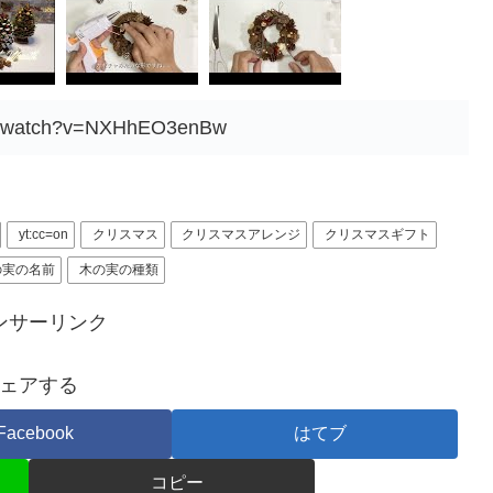
om/watch?v=NXHhEO3enBw
yt:cc=on
クリスマス
クリスマスアレンジ
クリスマスギフト
の実の名前
木の実の種類
ンサーリンク
ェアする
Facebook
はてブ
コピー