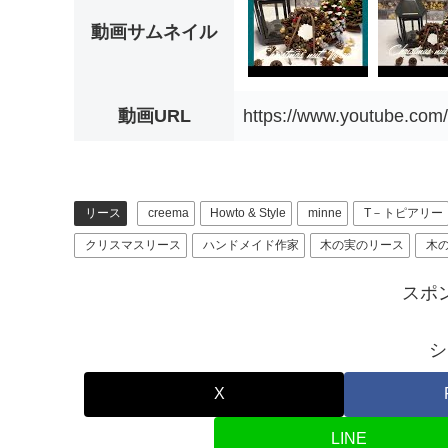
動画サムネイル
動画URL
https://www.youtube.c
リース
creema
Howto & Style
minne
T－トピアリー
クリスマスリース
ハンドメイド作家
木の実のリース
木
スポ
シ
X
LINE