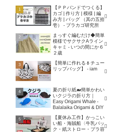
【ＰＰバンドでつくる】
カゴ | 作り方 | 模様 | 編
み方 | バッグ （其の五拾
壱） - プラカゴ研究所
まっすぐ編むだけ◆簡単
模様でサクサクAライン
キャミ - いつの間にか６
２歳
【簡単に作れる🌷チュー
リップバッグ】 - iam
夏の折り紙🐋簡単かわい
いクジラの折り方｜
Easy Origami Whale -
Balalaika Origami & DIY
【夏休み工作】かっこい
い船・海賊船〈牛乳パッ
ク・紙ストロー・プラ容