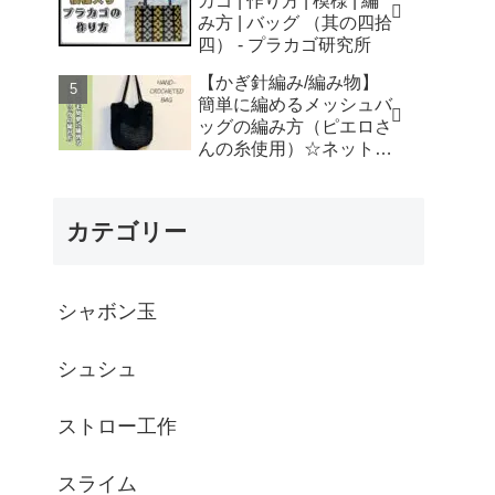
カゴ | 作り方 | 模様 | 編
はなみこと
み方 | バッグ （其の四拾
四） - プラカゴ研究所
【かぎ針編み/編み物】
簡単に編めるメッシュバ
ッグの編み方（ピエロさ
んの糸使用）☆ネットバ
ッグ☆How to crochet
mesh bag/tutorial - そろ
そろはじめよう
カテゴリー
☆crochet
シャボン玉
シュシュ
ストロー工作
スライム