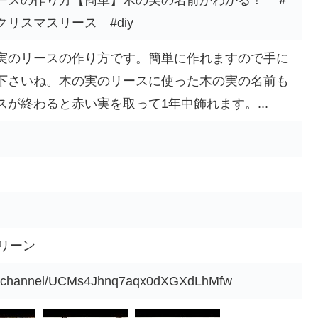
ースの作り方【簡単】木の実の名前がわかる！ ＃
リスマスリース #diy
実のリースの作り方です。簡単に作れますので手に
下さいね。木の実のリースに使った木の実の名前も
が終わると赤い実を取って1年中飾れます。...
グリーン
om/channel/UCMs4Jhnq7aqx0dXGXdLhMfw