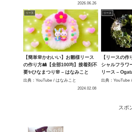
2026.06.26
リース
リース
【簡単🌸かわいい】お雛様リース
【リースの作
の作り方🎎【全部100均】接着剤不
シャルフラワ
要✨ひなまつり🌸 – はなみこと
リース – Ogata
出典：YouTube / はなみこと
出典：YouTube / 
2024.02.08
スポ