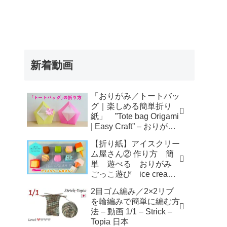
新着動画
「おりがみ／トートバッ
グ｜楽しめる簡単折り
紙」 ”Tote bag Origami
| Easy Craft” – おりがみ
アトリエ
【折り紙】アイスクリー
ム屋さん② 作り方 簡
単 遊べる おりがみ
ごっこ遊び ice cream
shop – KORO ORIGAMI
2目ゴム編み／2×2リブ
を輪編みで簡単に編む方
法 – 動画 1/1 – Strick –
Topia 日本