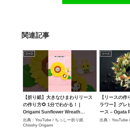
関連記事
リース
リース
【折り紙】大きなひまわりリース
【リースの作
の作り方🌻 1分でわかる！ |
ラワー】グレ
Origami Sunflower Wreath
ース – Ogata P
Tutorial – ちっしー折り紙 Chisshy
出典：YouTube / ちっしー折り紙
出典：YouTube / 
Chisshy Origami
Origami