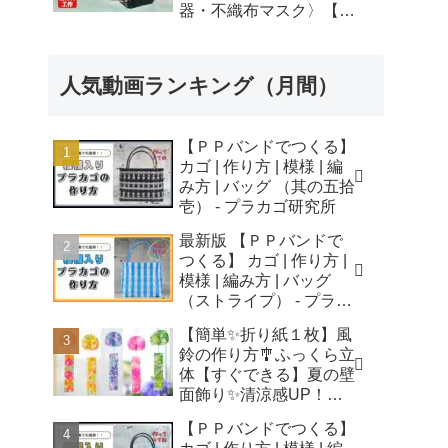
器・不織布マスク〉【自
由研究】簡単！遊べる工
作・廃材手作りおもちゃ
- ちゃんねるできたくん
人気動画ランキング（月間）
【ＰＰバンドでつくる】
カゴ | 作り方 | 模様 | 編
み方 | バッグ （其の五拾
壱） - プラカゴ研究所
最新版 【ＰＰバンドで
つくる】 カゴ | 作り方 |
模様 | 編み方 | バッグ
（ストライプ） - プラカ
ゴ研究所
【簡単✨折り紙１枚】風
鈴の作り方🎐ふっくら立
体【すぐできる】夏の壁
面飾り✨清涼感UP！無
音風鈴 How to Make
【ＰＰバンドでつくる】
Origami Wind Chimes -