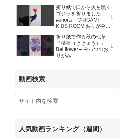
折り紙で口から火を噴く
ゴジラを折りました
#shorts – ORIGAMI
KIDS ROOM おりがみキ
ッズルーム
折り紙で作る秋の七草
『桔梗（ききょう）』
Bellflower – みっつのお
りがみ
動画検索
人気動画ランキング（週間）