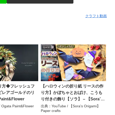
クラフト動画
リース
り方◆フレッシュフ
【ハロウィンの折り紙 リースの作
ビレアゴールドのリ
り方】かぼちゃとおばけ、こうも
aint&Flower
り付きの飾り【ソラ】 – 【Sora’s
Origami】Paper crafts
Ogata Paint&Flower
出典：YouTube / 【Sora's Origami】
Paper crafts