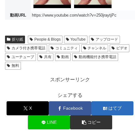
動画URL
https://www.youtube.com/watch?v=250jraytjPc
折り紙
People & Blogs
YouTube
アップロード
カメラ付き携帯電話
コミュニティ
チャンネル
ビデオ
ユーチューブ
共有
動画
動画機能付き携帯電話
無料
スポンサーリンク
シェアする
X
Facebook
はてブ
LINE
コピー