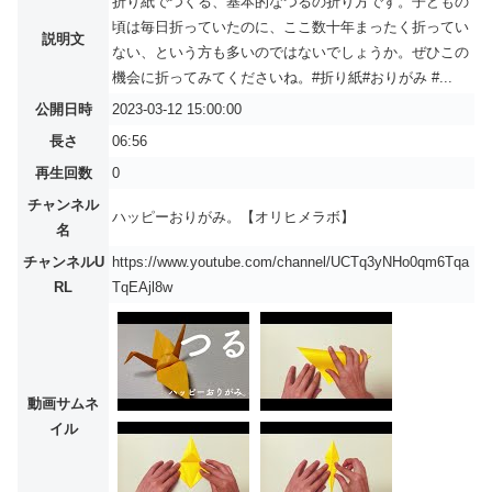
折り紙でつくる、基本的なつるの折り方です。子どもの
頃は毎日折っていたのに、ここ数十年まったく折ってい
説明文
ない、という方も多いのではないでしょうか。ぜひこの
機会に折ってみてくださいね。#折り紙#おりがみ #...
公開日時
2023-03-12 15:00:00
長さ
06:56
再生回数
0
チャンネル
ハッピーおりがみ。【オリヒメラボ】
名
チャンネルU
https://www.youtube.com/channel/UCTq3yNHo0qm6Tqa
RL
TqEAjl8w
動画サムネ
イル