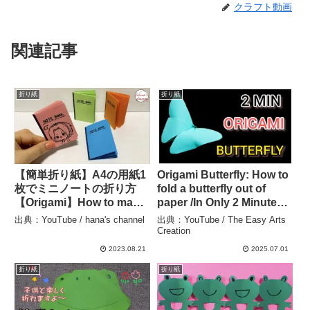
クラフト動画
関連記事
折り紙
折り紙
【簡単折り紙】A4の用紙1
Origami Butterfly: How to
枚でミニノートの折り方
fold a butterfly out of
【Origami】How to make
paper /In Only 2 Minutes /
mini Notebook 종이접기
Very Simple – The Easy
出典：YouTube / hana's channel
出典：YouTube / The Easy Arts
미니북 折纸 NARUTO -ナ
Arts Creation
Creation
ルト 春野サクラ 笔记本
2023.08.21
2025.07.01
DIY 本 – hana’s channel
折り紙
折り紙