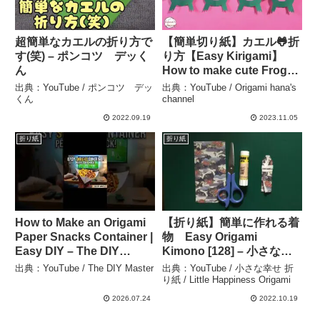
超簡単なカエルの折り方で
【簡単切り紙】カエル🐸折
す(笑) – ポンコツ デッく
り方【Easy Kirigami】
ん
How to make cute Frog
종이접기 개구리 可爱的
出典：YouTube / ポンコツ デッ
出典：YouTube / Origami hana's
折纸 青蛙 folding
くん
channel
paper アマガエル おり
2022.09.19
2023.11.05
がみ DIY – Origami
折り紙
折り紙
hana’s channel
How to Make an Origami
【折り紙】簡単に作れる着
Paper Snacks Container |
物 Easy Origami
Easy DIY – The DIY
Kimono [128] – 小さな幸
Master
せ 折り紙 / Little
出典：YouTube / The DIY Master
出典：YouTube / 小さな幸せ 折
Happiness Origami
り紙 / Little Happiness Origami
2026.07.24
2022.10.19