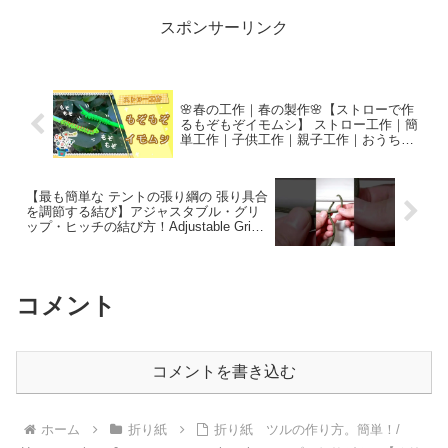
スポンサーリンク
🌸春の工作｜春の製作🌸【ストローで作
るもぞもぞイモムシ】 ストロー工作｜簡
単工作｜子供工作｜親子工作｜おうち遊
び｜製作遊び | 保育園製作 | 保育製作 | 手
工製作 – ブルーファントキッズテレビ
【最も簡単な テントの張り綱の 張り具合
を調節する結び】アジャスタブル・グリ
ップ・ヒッチの結び方！Adjustable Grip
Hitch – POLALOP / ポラロップ
コメント
コメントを書き込む
ホーム
折り紙
折り紙 ツルの作り方。簡単！/