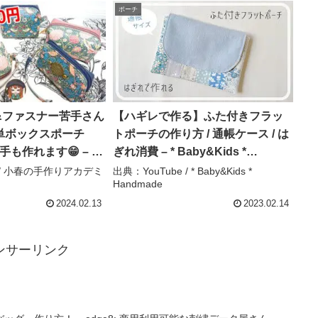
ポーチ
&ファスナー苦手さん
【ハギレで作る】ふた付きフラッ
単ボックスポーチ
トポーチの作り方 / 通帳ケース / は
手も作れます😁 – 小
ぎれ消費 – * Baby&Kids *
カデミー
Handmade
e / 小春の手作りアカデミ
出典：YouTube / * Baby&Kids *
Handmade
2024.02.13
2023.02.14
ンサーリンク