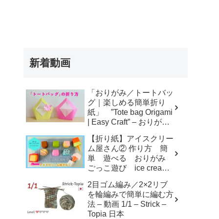
新着動画
「おりがみ／トートバッ
グ｜楽しめる簡単折り
紙」 ”Tote bag Origami
| Easy Craft” – おりがみ
アトリエ
【折り紙】アイスクリー
ム屋さん② 作り方 簡
単 遊べる おりがみ
ごっこ遊び ice cream
shop – KORO ORIGAMI
2目ゴム編み／2×2リブ
を輪編みで簡単に編む方
法 – 動画 1/1 – Strick –
Topia 日本