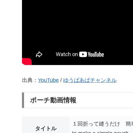
出典：
YouTube
/
ゆうばあばチャンネル
ポーチ動画情報
１回折って縫うだけ 簡単ポーチの作
タイトル