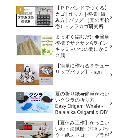
【ＰＰバンドでつくる】
カゴ | 作り方 | 模様 | 編
み方 | バッグ （其の五拾
壱） - プラカゴ研究所
まっすぐ編むだけ◆簡単
模様でサクサクAライン
キャミ - いつの間にか６
２歳
【簡単に作れる🌷チュー
リップバッグ】 - iam
夏の折り紙🐋簡単かわい
いクジラの折り方｜
Easy Origami Whale -
Balalaika Origami & DIY
【夏休み工作】かっこい
い船・海賊船〈牛乳パッ
ク・紙ストロー・プラ容