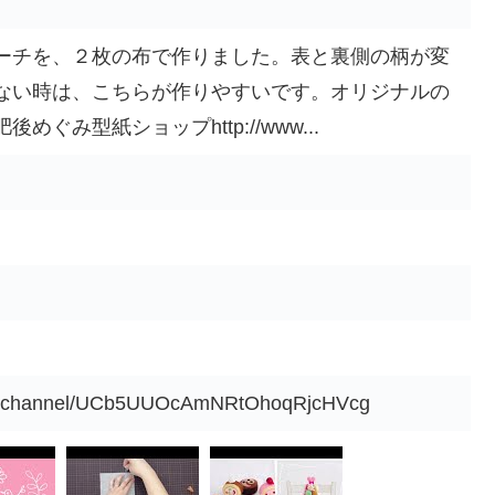
ーチを、２枚の布で作りました。表と裏側の柄が変
ない時は、こちらが作りやすいです。オリジナルの
ぐみ型紙ショップhttp://www...
om/channel/UCb5UUOcAmNRtOhoqRjcHVcg