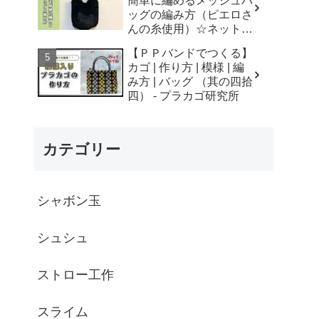
簡単に編めるメッシュバ
はなみこと
ッグの編み方（ピエロさ
んの糸使用）☆ネットバ
ッグ☆How to crochet
【ＰＰバンドでつくる】
mesh bag/tutorial - そろ
カゴ | 作り方 | 模様 | 編
そろはじめよう
み方 | バッグ （其の四拾
☆crochet
四） - プラカゴ研究所
カテゴリー
シャボン玉
シュシュ
ストロー工作
スライム