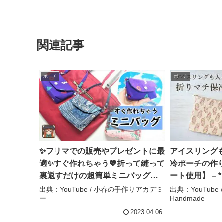
関連記事
ポーチ
ポーチ
✨フリマでの販売やプレゼントに最
アイスリング
適✨すぐ作れちゃう💖折って縫って
冷ポーチの作
裏返すだけの超簡単ミニバッグ😆
ート使用】 – * 
マチは底部分だけじゃないのがポ
Handmade
出典：YouTube / 小春の手作りアカデミ
出典：YouTube / 
ー
Handmade
イントです😊 – 小春の手作りアカ
デミー
2023.04.06