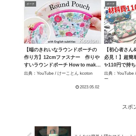
ポーチ
ポーチ
【端のきれいなラウンドポーチの
【初心者さん
作り方】12cmファスナー 作りや
必見！】超簡
すいラウンドポーチ How to make
✨110円で持ち
a round mini pouch – けーことん
春の手作りア
出典：YouTube / けーことん kcoton
出典：YouTub
ー
kcoton
2023.05.02
スポ