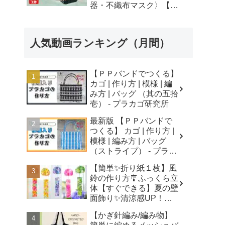
器・不織布マスク〉【自
由研究】簡単！遊べる工
作・廃材手作りおもちゃ
- ちゃんねるできたくん
人気動画ランキング（月間）
【ＰＰバンドでつくる】
カゴ | 作り方 | 模様 | 編
み方 | バッグ （其の五拾
壱） - プラカゴ研究所
最新版 【ＰＰバンドで
つくる】 カゴ | 作り方 |
模様 | 編み方 | バッグ
（ストライプ） - プラカ
ゴ研究所
【簡単✨折り紙１枚】風
鈴の作り方🎐ふっくら立
体【すぐできる】夏の壁
面飾り✨清涼感UP！無
音風鈴 How to Make
【かぎ針編み/編み物】
Origami Wind Chimes -