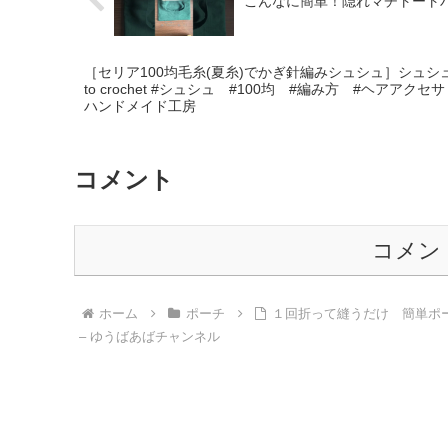
こんなに簡単！隠れマチトートバッ
［セリア100均毛糸(夏糸)でかぎ針編みシュシュ］シュシ
to crochet #シュシュ #100均 #編み方 #ヘアアクセサリー #ヘアゴム #seria – チョコマル
ハンドメイド工房
コメント
コメン
ホーム
ポーチ
１回折って縫うだけ 簡単ポーチの作り方！Ju
– ゆうばあばチャンネル