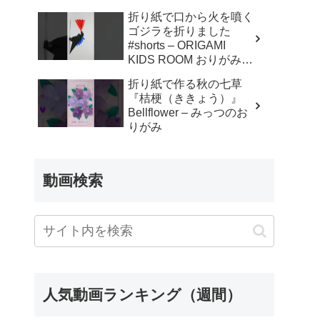
折り紙で口から火を噴く
ゴジラを折りました
#shorts – ORIGAMI
KIDS ROOM おりがみキ
ッズルーム
折り紙で作る秋の七草
『桔梗（ききょう）』
Bellflower – みっつのお
りがみ
動画検索
人気動画ランキング（週間）