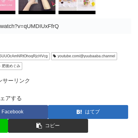
m/watch?v=qUMDIUxFfrQ
5UUOcAmNRtOhoqRjcHVcg
youtube.com/@yuubaaba.channel
肥後めぐみ
ンサーリンク
ェアする
Facebook
はてブ
コピー