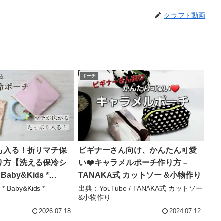
クラフト動画
ポーチ
も入る！折りマチ保
ビギナーさん向け、かんたん可愛
り方【洗える保冷シ
い❤️キャラメルポーチ作り方 –
Baby&Kids *
TANAKA式 カットソー &小物作り
* Baby&Kids *
出典：YouTube / TANAKA式 カットソー
&小物作り
2026.07.18
2024.07.12