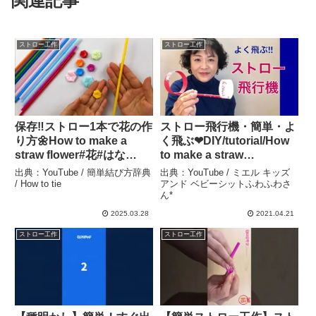
関連記事
ストロー工作
ストロー工作
保存‼ストロー1本で花の作
ストロー飛行機・簡単・よ
り方🌼How to make a
く飛ぶ❤︎DIY/tutorial/How
straw flower#花#はな
to make a straw
#flower#꽃#hana#फूल#빨
airplane/easy craft❤︎#760
出典：YouTube / 簡単結び方辞典
出典：YouTube / ミエル キッズ
대#吸管#ストロー#編#하
– ミエル キッズ アンド ベ
/ How to tie
アンド ベビーシットふわふわさ
ん*
트#工作#作り方#結び方#
ビーシットふわふわさん*
作り方#DIY – 簡単結び方
2025.03.28
2021.04.21
辞典 / How to tie
ストロー工作
ストロー工作