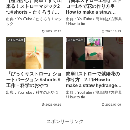
【種明かし】簡単！すぐ出
【簡単ストロー工作】スト
来る！ストローマジック2
ロー1本で花の作り方🌟
つ#shorts – たくろう / マ
How to make a straw
ジック
flower#はな#保存#吸管#花
出典：YouTube / たくろう / マジ
出典：YouTube / 簡単結び方辞典
#編#スター#빨대#스타#工
ック
/ How to tie
作#結び方#ストロー#再利
2022.12.17
2025.10.13
用#DIY – 簡単結び方辞典 /
ストロー工作
ストロー工作
How to tie
『びっくりストロー』ショ
簡単‼ストローで紫陽花の
ートバージョン #shorts #
作り方 2-1✨How to
工作 – 科学のおやつ
make a straw hydrangea#
花#はな#flower#吸管#꽃#
出典：YouTube / 科学のおやつ
出典：YouTube / 簡単結び方辞典
빨대#ストロー#あじさい#
/ How to tie
工作#簡単#作り方
2023.06.16
2025.07.06
#DIY#shorts – 簡単結び方
辞典 / How to tie
スポンサーリンク