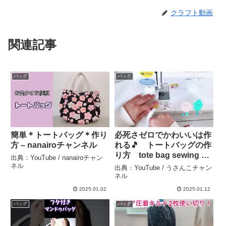
クラフト動画
関連記事
バッグ
バッグ
簡単＊トートバッグ＊作り
必死さゼロでかわいいは作
方 – nanairoチャンネル
れる🎵 トートバッグの作
り方 tote bag sewing 肩
出典：YouTube / nanairoチャン
かけギリギリOK 【初心者
ネル
出典：YouTube / うさんこチャン
さん必見🔰少ないレシピで
ネル
楽しもう】 大人かわいい
2025.01.02
2025.01.12
アレンジポイントも紹介📕
バッグ
バッグ
– うさんこチャンネル