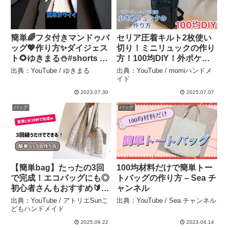
簡単🌈フタ付きマンドゥバ
セリア圧着キルト2枚使い
ッグ💖作り方✨ダイジェス
切り！ミニリュックの作り
ト🌻ゆきまる⛄#shorts –
方！100均DIY！外ポケッ
ゆきまる
トあり！裏地無し！かわい
出典：YouTube / ゆきまる
出典：YouTube / momiハンドメ
くできました♪プレゼント
イド
にもできそう◎ – momiハ
2023.07.30
2025.07.07
ンドメイド
バッグ
バッグ
【簡単bag】たったの3回
100均材料だけで簡単トー
で完成！エコバッグにも◎
トバッグの作り方 – Sea チ
初心者さんもおすすめ🔰バ
ャンネル
ッグ作り – アトリエSunこ
出典：YouTube / アトリエSunこ
出典：YouTube / Sea チャンネル
どもハンドメイド
どもハンドメイド
2025.09.22
2023.04.14