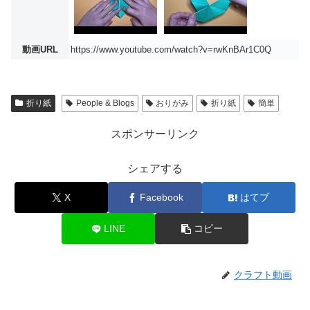
動画URL
https://www.youtube.com/watch?v=rwKnBAr1C0Q
折り紙
People & Blogs
おりがみ
折り紙
簡単
スポンサーリンク
シェアする
X
Facebook
はてブ
LINE
コピー
クラフト動画