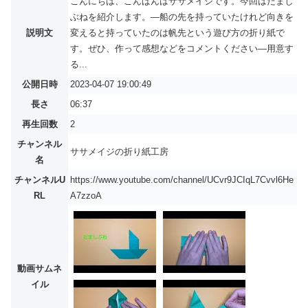
こんにちは、こんばんはササメイジです。今回はだまし
ぶねを紹介します。―船の先を持っていたけれど向きを
説明文
変えると持っていたのは帆先という遊び方の折り紙で
す。ぜひ、作って感想などをコメントください―用意す
る...
公開日時
2023-04-07 19:00:49
長さ
06:37
再生回数
2
チャンネル
ササメイジの折り紙工房
名
チャンネルU
https://www.youtube.com/channel/UCvr9JCIqL7Cvvl6He
RL
A7zzoA
動画サムネ
イル