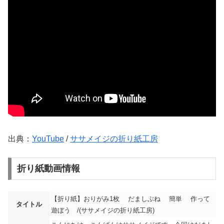
出典：
YouTube
/
ササメイジの折り紙工房
折り紙動画情報
【折り紙】おりがみ1枚 だましぶね 簡単 作って
タイトル
遊ぼう /(ササメイジの折り紙工房)