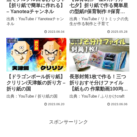
【折り紙で簡単に作れる】
七夕】折り紙で作る簡単星
– Yanoteaチャンネル
の型紙#保育制作 #保育士 #
おりがみ #七夕制作 #七夕
出典：YouTube / Yanoteaチャン
出典：YouTube / リトミックの先
– リトミックの先生が作る
ネル
生が作る制作と子育て
制作と子育て
2023.06.04
2025.05.28
折り紙
折り紙
【ドラゴンボール折り紙】
長形封筒1枚で作る！三つ
クリリン/天津飯の折り方 –
折りおすそ分けファイル
折り紙の国
【紙もの 作業動画100均
DIY】お財布みたいでかわ
出典：YouTube / 折り紙の国
出典：YouTube / ふりかけcraft
いい！ – ふりかけcraft
2023.06.20
2023.06.06
スポンサーリンク