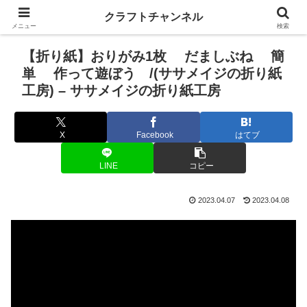
クラフトチャンネル
メニュー
検索
【折り紙】おりがみ1枚 だましぶね 簡
単 作って遊ぼう /(ササメイジの折り紙
工房) – ササメイジの折り紙工房
X
Facebook
はてブ
LINE
コピー
2023.04.07
2023.04.08