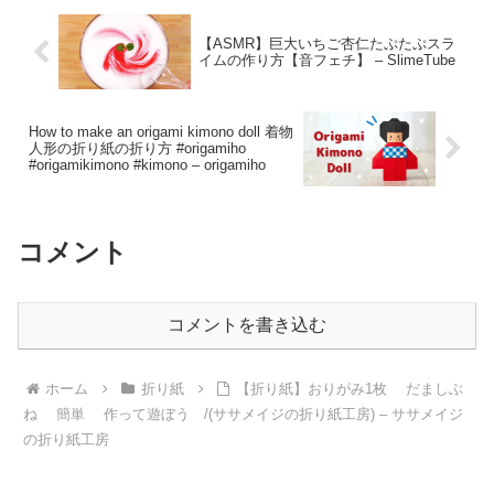
【ASMR】巨大いちご杏仁たぷたぷスラ
イムの作り方【音フェチ】 – SlimeTube
How to make an origami kimono doll 着物
人形の折り紙の折り方 #origamiho
#origamikimono #kimono – origamiho
コメント
コメントを書き込む
ホーム
折り紙
【折り紙】おりがみ1枚 だましぶ
ね 簡単 作って遊ぼう /(ササメイジの折り紙工房) – ササメイジ
の折り紙工房