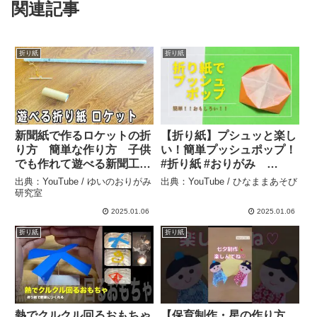
関連記事
折り紙
折り紙
新聞紙で作るロケットの折
【折り紙】プシュッと楽し
り方 簡単な作り方 子供
い！簡単プッシュポップ！
でも作れて遊べる新聞工作
#折り紙 #おりがみ
– ゆいのおりがみ研究室
#origami #papercraft #art
出典：YouTube / ゆいのおりがみ
出典：YouTube / ひなままあそび
#diy #楽しい #遊び #お
研究室
うち時間 – ひなままあそび
2025.01.06
2025.01.06
折り紙
折り紙
熱でクルクル回るおもちゃ
【保育制作・星の作り方