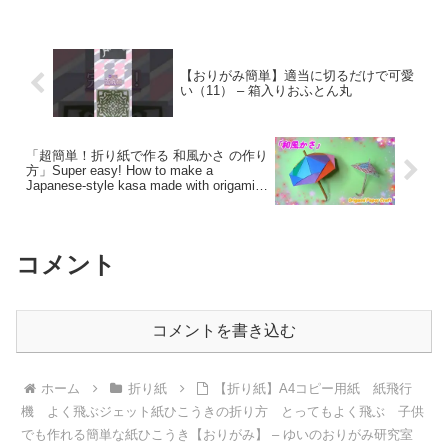
【おりがみ簡単】適当に切るだけで可愛
い（11） – 箱入りおふとん丸
「超簡単！折り紙で作る 和風かさ の作り
方」Super easy! How to make a
Japanese-style kasa made with origami –
Familyおりがみチャンネル Origami
paper craft
コメント
コメントを書き込む
ホーム
折り紙
【折り紙】A4コピー用紙 紙飛行
機 よく飛ぶジェット紙ひこうきの折り方 とってもよく飛ぶ 子供
でも作れる簡単な紙ひこうき【おりがみ】 – ゆいのおりがみ研究室