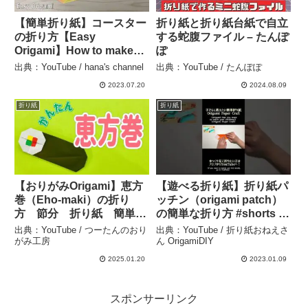
【簡単折り紙】コースター
折り紙と折り紙台紙で自立
の折り方【Easy
する蛇腹ファイル – たんぽ
Origami】How to make
ぽ
coaster 종이접기 코스
出典：YouTube / hana's channel
出典：YouTube / たんぽぽ
터 折纸 杯垫 受け グ
2023.07.20
2024.08.09
ラスマット ワンピース チ
ョッパーのコップ敷き
折り紙
折り紙
DIY – hana’s channel
【おりがみOrigami】恵方
【遊べる折り紙】折り紙パ
巻（Eho-maki）の折り
ッチン（origami patch）
方 節分 折り紙 簡単
の簡単な折り方 #shorts –
かわいい – つーたんのおり
折り紙おねえさん
出典：YouTube / つーたんのおり
出典：YouTube / 折り紙おねえさ
がみ工房
OrigamiDIY
がみ工房
ん OrigamiDIY
2025.01.20
2023.01.09
スポンサーリンク