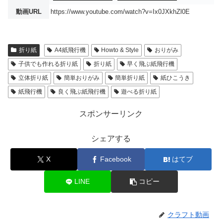
動画URL
https://www.youtube.com/watch?v=Ix0JXkhZl0E
折り紙
A4紙飛行機
Howto & Style
おりがみ
子供でも作れる折り紙
折り紙
早く飛ぶ紙飛行機
立体折り紙
簡単おりがみ
簡単折り紙
紙ひこうき
紙飛行機
良く飛ぶ紙飛行機
遊べる折り紙
スポンサーリンク
シェアする
X
Facebook
はてブ
LINE
コピー
クラフト動画