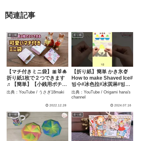
関連記事
折り紙
折り紙
【マチ付きミニ袋】🎀🐰🎍
【折り紙】簡単 かき氷🍨
折り紙1枚で２つできます
How to make Shaved Ice#
♬【簡単】【小銭用ポチ
빙수#冰色拉#冰淇淋#빙수
袋】 – うさぎ18maki
#刨冰#shaved ice#レモン
出典：YouTube / うさぎ18maki
出典：YouTube / Origami hana's
#イチゴ#メロン#折り方#
channel
おりがみ#origami#紙
2022.12.28
2024.07.16
#shorts – Origami hana’s
折り紙
折り紙
channel