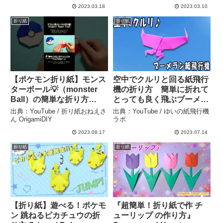
2023.03.18
2023.03.10
折り紙
折り紙
【ポケモン折り紙】モンス
空中でクルリと回る紙飛行
ターボール💡（monster
機の折り方 簡単に折れて
Ball）の簡単な折り方
とっても良く飛ぶブーメラ
#shorts #pokemon
ンの作り方 手元に戻って
出典：YouTube / 折り紙おねえさ
出典：YouTube / ゆいの紙飛行機
#pokemongo #ポケモン #
くる 遊べる折り紙 – ゆい
ん OrigamiDIY
ラボ
折り紙 #origami #折り紙お
の紙飛行機ラボ
2023.08.17
2023.07.14
もちゃ – 折り紙おねえさん
折り紙
折り紙
OrigamiDIY
【折り紙】遊べる！ポケモ
『超簡単！折り紙で作 チ
ン 跳ねるピカチュウの折
ューリップ の作り方』