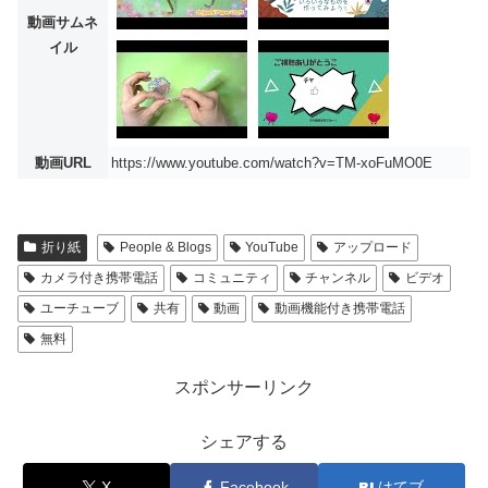
動画サムネ
イル
動画URL
https://www.youtube.com/watch?v=TM-xoFuMO0E
折り紙
People & Blogs
YouTube
アップロード
カメラ付き携帯電話
コミュニティ
チャンネル
ビデオ
ユーチューブ
共有
動画
動画機能付き携帯電話
無料
スポンサーリンク
シェアする
X
Facebook
はてブ