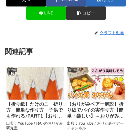
LINE
コピー
クラフト動画
関連記事
折り紙
折り紙
【折り紙】たけのこ 折り
【おりがみベアー解説】折
方 簡単な作り方 子供で
り紙でパイの実作り方【簡
も作れる♪PART1【おりが
単・楽しい】 – おりがみベ
み】 – ゆいのおりがみ研究
アー チャンネル
出典：YouTube / ゆいのおりがみ
出典：YouTube / おりがみベアー
室
研究室
チャンネル