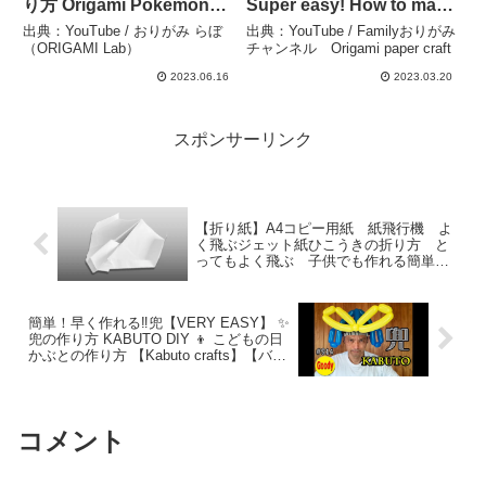
り方 Origami Pokemon
Super easy! How to make
Pikachu – おりがみ らぼ
tulips with origami –
出典：YouTube / おりがみ らぼ
出典：YouTube / Familyおりがみ
（ORIGAMI Lab）
Familyおりがみチャンネ
（ORIGAMI Lab）
チャンネル Origami paper craft
ル Origami paper craft
2023.06.16
2023.03.20
スポンサーリンク
【折り紙】A4コピー用紙 紙飛行機 よ
く飛ぶジェット紙ひこうきの折り方 と
ってもよく飛ぶ 子供でも作れる簡単な
紙ひこうき【おりがみ】 – ゆいのおりが
み研究室
簡単！早く作れる‼兜【VERY EASY】 ✨
兜の作り方 KABUTO DIY 👦 こどもの日
かぶとの作り方 【Kabuto crafts】【バル
ーンアートかねさん】 – Balloon Art かね
さん ～安定の放射線技師を辞めて夢のバ
ルーンアートの道で26年…
コメント