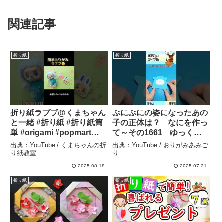
関連記事
折り紙
折り紙
折り紙ラブブ@くまちゃん
ぷにぷにの姿になったあの
と一緒 #折り紙 #折り紙簡
子の正体は？ なにを作っ
単 #origami #popmart
て～その1661 ゆっくり
#labubu #easy #遊べる折
の動画が欲しいときはコメ
出典：YouTube / くまちゃんの折
出典：YouTube / おりがみあみご
り紙 #paper #lafufu – くま
ント欄で教えてください #
り紙教室
り
ちゃんの折り紙教室
簡単な折り紙 #折り紙 – お
2025.08.18
2025.07.31
りがみあみごり
折り紙
折り紙