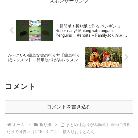
スポンサーリンク
「超簡単！折り紙で作る ペンギン 」
Super easy! Making with origami
Penguins #shorts – Familyおりがみチ
ャンネル Origami paper craft
かっこいい簡単な兜の折り方【簡単折り
紙レッスン】 – 簡単!おりがみレッスン
コメント
コメントを書き込む
ホーム
折り紙
まとめ【おりがみ簡単】適当に切る
だけで可愛い（4.15～4.21） – 箱入りおふとん丸