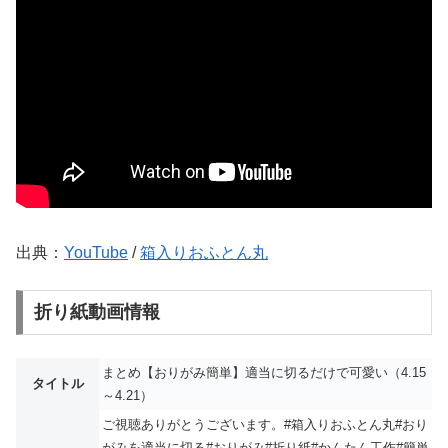
出典：
YouTube
/
箱入りおふとん丸
折り紙動画情報
まとめ【おりがみ簡単】適当に切るだけで可愛い（4.15
タイトル
～4.21）
ご視聴ありがとうございます。#箱入りおふとん丸#おり
がみを適当に切る#おりがみ#折り紙#かんたん工作#簡単