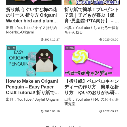
折り紙 うぐいすと梅の花
折り紙で簡単！プレゼント
のリース 折り方 Origami
７選｜子どもが喜ぶ【保
Warbler bird and plum
育･児童館･PTA向け】 – ち
flower wreath
ゃたろ〜保育ちゃんねる
出典：YouTube / ナイス折り紙
出典：YouTube / ちゃたろ〜保育
tutorial（NiceNo1） – ナ
NiceNo1-Origami
ちゃんねる
イス折り紙 NiceNo1-
2024.12.27
2025.08.20
Origami
折り紙
折り紙
How to Make an Origami
【折り紙】ペロペロキャン
Penguin – Easy Paper
ディーの作り方 簡単な折
Craft Tutorial! 折り紙でペ
り方 – ゆいのおりがみ研究
ンギンの作り方 – 簡単なペ
室
出典：YouTube / Joyful Origami
出典：YouTube / ゆいのおりがみ
ーパークラフト！ – Joyful
研究室
Origami
2025.03.19
2022.09.27