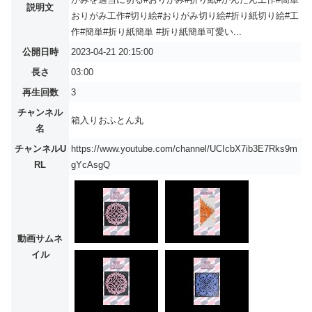
説明文
おりがみ工作#切り絵#おりがみ切り絵#折り紙切り絵#工
作#簡単#折り紙簡単 #折り紙簡単可愛い...
公開日時
2023-04-21 20:15:00
長さ
03:00
再生回数
3
チャンネル
箱入りおふとん丸
名
チャンネルU
https://www.youtube.com/channel/UCIcbX7ib3E7Rks9m
RL
gYcAsgQ
動画サムネ
イル