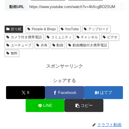
動画URL
https://www.youtube.com/watch?v=4hXcgBO2SUM
折り紙
People & Blogs
YouTube
アップロード
カメラ付き携帯電話
コミュニティ
チャンネル
ビデオ
ユーチューブ
共有
動画
動画機能付き携帯電話
無料
スポンサーリンク
シェアする
X
Facebook
はてブ
LINE
コピー
クラフト動画