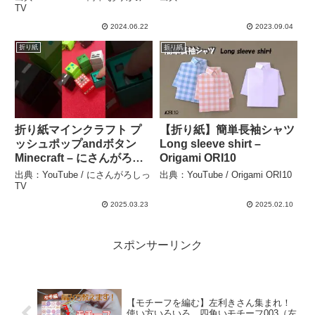
Origami】How to make
TV
cute cat 종이 접기 고양이
2024.06.22
2023.09.04
万圣节 小猫 nail – hana’s
折り紙
折り紙
channel
折り紙マインクラフト プ
【折り紙】簡単長袖シャツ
ッシュポップandボタン
Long sleeve shirt –
Minecraft – にさんがろし
Origami ORI10
っTV
出典：YouTube / にさんがろしっ
出典：YouTube / Origami ORI10
TV
2025.03.23
2025.02.10
スポンサーリンク
【モチーフを編む】左利きさん集まれ！
使い方いろいろ 四角いモチーフ003（左