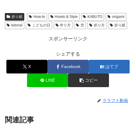
折り紙
How-to
Howto & Style
KABUTO
origami
tutorial
こどもの日
作り方
兜
折り方
折り紙
スポンサーリンク
シェアする
X
Facebook
はてブ
LINE
コピー
クラフト動画
関連記事