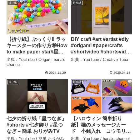
折り紙
折り紙
【折り紙】ぷっくり‼ ラッ
DIY craft #art #artist #diy
キースターの作り方🤩How
#origami #papercrafts
to make paper star#星
#shortvideo #shortsvideo
#Star#クリスマス#七夕#ほ
#shorts #short #ytshorts
出典：YouTube / Origami hana's
出典：YouTube / Creative Tuba
し#オーナメント#スター#
– Creative Tuba
channel
스타#별#折り方#おりがみ
2024.11.29
2025.04.14
#origami#紙 – Origami
折り紙
折り紙
hana’s channel
七夕の折り紙「星つなぎ」
【ハロウィン 簡単折り
#shorts #七夕飾り #星つ
紙】猫のメッセージカー
なぎ – 簡単 おりがみTV
ド 小銭入れ コウモリ
爪の折り方【Halloween
出典：YouTube / 簡単 おりがみ
出典：YouTube / hana's channel