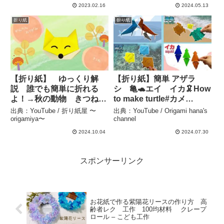
冰淇淋#折り方#おりがみ
2023.02.16
2024.05.13
#origami – Origami
折り紙
折り紙
hana’s channel
【折り紙】 ゆっくり解
【折り紙】簡単 アザラ
説 誰でも簡単に折れる
シ 亀🐢エイ イカ🦑How
よ！→秋の動物 きつね🦊
to make turtle#カメ
【簡単折り紙】 – 折り紙屋
#कछुआ#seal#тюлень#烏
出典：YouTube / 折り紙屋 〜
出典：YouTube / Origami hana's
〜origamiya〜
賊#龜#स्टिंगरे#海亀#折り方#
origamiya〜
channel
おりがみ#origami#紙#종
2024.10.04
2024.07.30
이접기 – Origami hana’s
channel
スポンサーリンク
お花紙で作る紫陽花リースの作り方 高
齢者レク 工作 100均材料 クレープ
ロール – こども工作