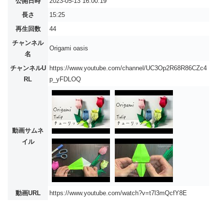
公開日時
2023-05-13 16:00:19
長さ
15:25
再生回数
44
チャンネル
Origami oasis
名
チャンネルU
https://www.youtube.com/channel/UC3Op2R68R86CZc4
RL
p_yFDLOQ
動画サムネ
イル
動画URL
https://www.youtube.com/watch?v=t7l3mQcfY8E