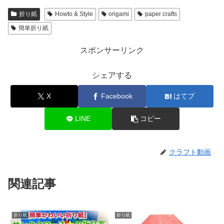
折り紙
Howto & Style
origami
paper crafts
簡単折り紙
スポンサーリンク
シェアする
X
Facebook
はてブ
LINE
コピー
クラフト動画
関連記事
折り紙
折り紙