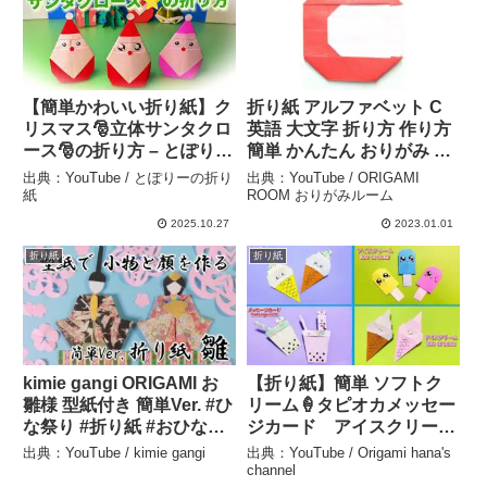
【簡単かわいい折り紙】ク
折り紙 アルファベット C
リスマス🎅立体サンタクロ
英語 大文字 折り方 作り方
ース🎅の折り方 – とぽりー
簡単 かんたん おりがみ –
の折り紙
ORIGAMI ROOM おりがみ
出典：YouTube / とぽりーの折り
出典：YouTube / ORIGAMI
ルーム
紙
ROOM おりがみルーム
2025.10.27
2023.01.01
折り紙
折り紙
kimie gangi ORIGAMI お
【折り紙】簡単 ソフトク
雛様 型紙付き 簡単Ver. #ひ
リーム🍦タピオカメッセー
な祭り #折り紙 #おひな様
ジカード アイスクリー
– kimie gangi
ム How to make soft
出典：YouTube / kimie gangi
出典：YouTube / Origami hana's
serve ice cream#sorvete#
channel