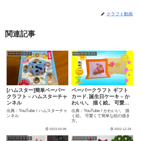
クラフト動画
関連記事
ペーパークラフト
ペーパークラフト
[ハムスター]簡単ペーパー
ペーパークラフト ギフト
クラフト – ハムスターチャ
カード. 誕生日ケーキ – か
ンネル
わいい。 描く絵。 可愛く
て簡単な絵の描き方。
出典：YouTube / ハムスターチャ
出典：YouTube / かわいい。 描
ンネル
く絵。 可愛くて簡単な絵の描き
方。
2023.03.08
2022.12.29
ペーパークラフト
ペーパークラフト