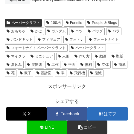
ペーパークラフト
100均
Fortnite
People & Blogs
おもちゃ
かご
ガンダム
コツ
バッグ
バラ
バンドキット
フィギュア
フォトナ
フォートナイト
フォートナイト ペーパークラフト
ペーパークラフト
マイクラ
ミニチュア
人形
作り方
動画
型紙
夏休み
展開図
工作
平面
無料
立体
簡単
花
親子
設計図
車
飛行機
鬼滅
スポンサーリンク
シェアする
X
Facebook
はてブ
LINE
コピー