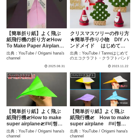
【簡単折り紙】よく飛ぶ
クリスマスツリーの作り方
紙飛行機の折り方🛫How
★簡単手作り小物 DIY ハ
To Make Paper Airplane
ンドメイド はじめての
that Fly Far#비행기#飞机
エコクラフト・クラフトバ
出典：YouTube / Origami hana's
出典：YouTube / Tannoはじめて
#45#折り方#おりがみ
ンド – Tannoはじめてのエ
channel
のエコクラフト・クラフトバンド
#easy#origami#摺紙#折纸
コクラフト・クラフトバン
2025.08.31
2023.11.22
– Origami hana’s channel
ド
ペーパークラフト
ペーパークラフト
【簡単折り紙】よく飛ぶ
【簡単折り紙】よく飛ぶ
紙飛行機🛫How to make
紙飛行機🛫 How to make
super airplane🛫#비행기#
super airplane #비행기#
纸飞机#22#飛び過ぎ#Fly
纸飞机#50#飛び過ぎ#Fly
出典：YouTube / Origami hana's
出典：YouTube / Origami hana's
Far#ひこうき#plane#折り
Far#ひこうき#plane#折り
channel
channel