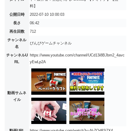
料】
公開日時
2022-07-10 10:00:03
長さ
06:42
再生回数
712
チャンネル
ぴんぴゲームチャンネル
名
チャンネルU
https://www.youtube.com/channel/UCd13i8BJbm2_4avc
RL
yEwLp2A
動画サムネ
イル
動画URL
https://www.youtube.com/watch?v=N-ZQd82i7X4