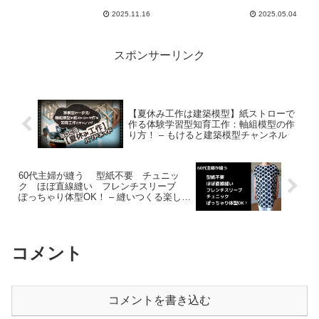
方#おりがみ#origami#折
方#おりがみ#origami#折
2025.11.16
2025.05.04
纸 – Origami hana’s
纸 – Origami hana’s
channel
channel
スポンサーリンク
【夏休み工作は建築模型】紙ストローで
作る体験学習型知育工作：軸組模型の作
り方！ – もけると建築模型チャンネル
60代主婦が縫う 型紙不要 チュニッ
ク ほぼ直線縫い フレンチスリーブ
ぽっちゃり体型OK！ – 縫いつくる楽しい
暮らし Ryoko
コメント
コメントを書き込む