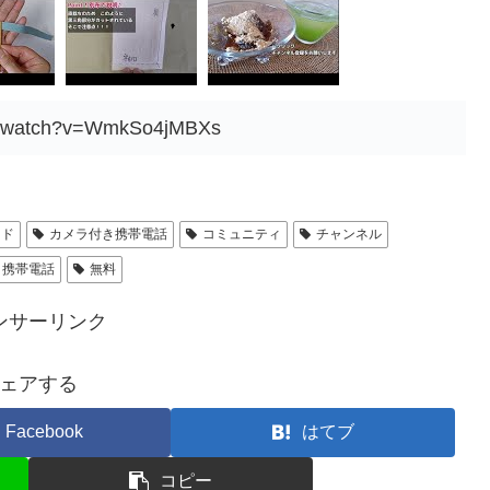
om/watch?v=WmkSo4jMBXs
ード
カメラ付き携帯電話
コミュニティ
チャンネル
き携帯電話
無料
ンサーリンク
ェアする
Facebook
はてブ
コピー