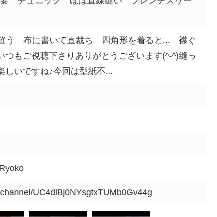
不要 チュニック ほぼ直線縫い フレンチスリー
！
を縫う 布に書いて直裁ち 四角形を着ると... 襟ぐ
つもご視聴下さりありがとうございます(^-^)縫っ
しいですね♪今回は型紙不...
yoko
m/channel/UC4dlBj0NYsgtxTUMb0Gv44g