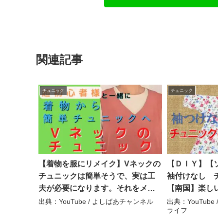
関連記事
チュニック
チュニック
【着物を服にリメイク】Vネックの
【ＤＩＹ】【
チュニックは簡単そうで、実は工
袖付けなし チ
夫が必要になります。それをメイ
【南国】楽し
ンにお伝えできたら良いなと思い
出典：YouTube / よしばあチャンネル
出典：YouTub
ライフ
ました。着物地で作ったチュニッ