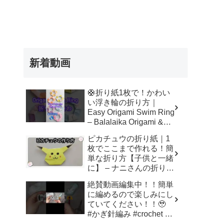
新着動画
🛟折り紙1枚で！かわい
い浮き輪の折り方｜
Easy Origami Swim Ring
– Balalaika Origami &
DIY
ピカチュウの折り紙｜1
枚でここまで作れる！簡
単な折り方【子供と一緒
に】 – ナニさんの折り紙
チャンネル
絶賛動画編集中！！簡単
に編めるので楽しみにし
ていてください！！🥹
#かぎ針編み #crochet #