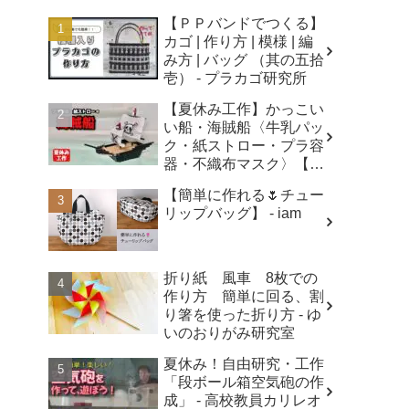
【ＰＰバンドでつくる】
カゴ | 作り方 | 模様 | 編
み方 | バッグ （其の五拾
壱） - プラカゴ研究所
【夏休み工作】かっこい
い船・海賊船〈牛乳パッ
ク・紙ストロー・プラ容
器・不織布マスク〉【自
由研究】簡単！遊べる工
【簡単に作れる🌷チュー
作・廃材手作りおもちゃ
リップバッグ】 - iam
- ちゃんねるできたくん
折り紙 風車 8枚での
作り方 簡単に回る、割
り箸を使った折り方 - ゆ
いのおりがみ研究室
夏休み！自由研究・工作
「段ボール箱空気砲の作
成」 - 高校教員カリレオ