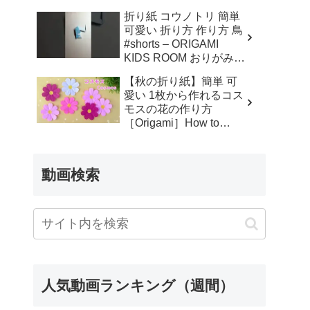
編み物 #ハンドメイド #
折り紙 コウノトリ 簡単
作品制作 #かわいい #編
可愛い 折り方 作り方 鳥
み図 #handmade – てん
#shorts – ORIGAMI
こ
KIDS ROOM おりがみキ
ッズルーム
【秋の折り紙】簡単 可
愛い 1枚から作れるコス
モスの花の作り方
［Origami］How to
Make Cosmos Flowers –
みっつのおりがみ
動画検索
人気動画ランキング（週間）