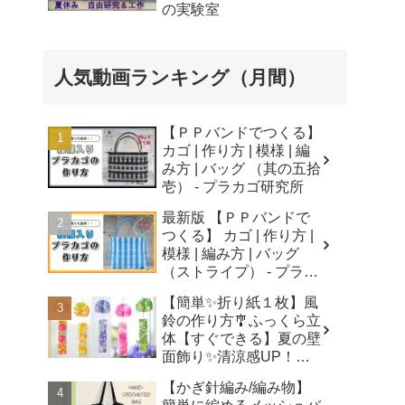
の実験室
人気動画ランキング（月間）
【ＰＰバンドでつくる】
カゴ | 作り方 | 模様 | 編
み方 | バッグ （其の五拾
壱） - プラカゴ研究所
最新版 【ＰＰバンドで
つくる】 カゴ | 作り方 |
模様 | 編み方 | バッグ
（ストライプ） - プラカ
ゴ研究所
【簡単✨折り紙１枚】風
鈴の作り方🎐ふっくら立
体【すぐできる】夏の壁
面飾り✨清涼感UP！無
音風鈴 How to Make
【かぎ針編み/編み物】
Origami Wind Chimes -