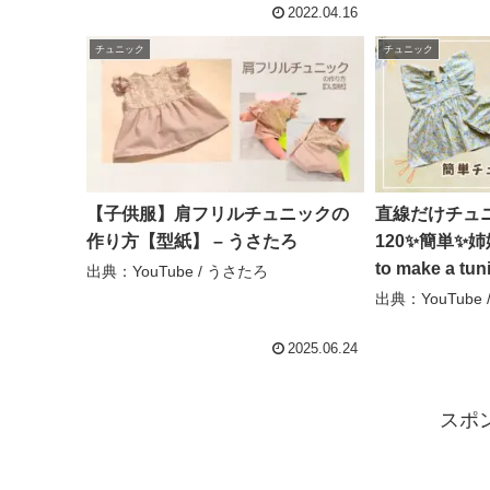
クはとても着心地が良いです。 –
2022.04.16
よしばあチャンネル
チュニック
チュニック
【子供服】肩フリルチュニックの
直線だけチュニ
作り方【型紙】 – うさたろ
120✨簡単✨姉
to make a tun
出典：YouTube / うさたろ
straight lines
出典：YouTube
ハンドメイド研
2025.06.24
スポ