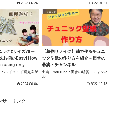
2023.06.24
2022.01.31
チュニック
ック❣️サイズ70ー
【着物リメイク】紬で作るチュニ
妹お揃いEasy! How
ック型紙の作り方を紹介 – 田舎の
ic using only
爺婆・チャンネル
! Matching tunics –
 / ハンドメイド研究室🔰
出典：YouTube / 田舎の爺婆・チャンネ
ル
究室🔰
2024.06.04
2022.10.13
ンサーリンク