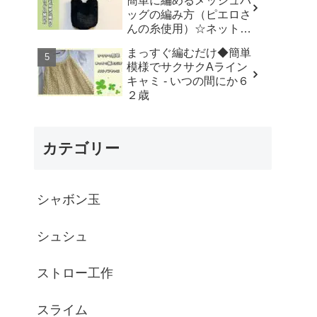
簡単に編めるメッシュバ
はなみこと
ッグの編み方（ピエロさ
んの糸使用）☆ネットバ
ッグ☆How to crochet
まっすぐ編むだけ◆簡単
mesh bag/tutorial - そろ
模様でサクサクAライン
そろはじめよう
キャミ - いつの間にか６
☆crochet
２歳
カテゴリー
シャボン玉
シュシュ
ストロー工作
スライム