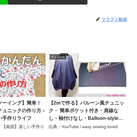
クラフト動画
チュニック
ソーイング】簡単！
【2mで作る】バルーン風チュニッ
ュニックの作り方 –
ク・ 簡単ポケット付き・肩線な
い手作りライフ
し・袖付けなし・Balloon-style
tunic with pockets – easy sewing
e / 【南国】楽しい手作り
出典：YouTube / easy sewing loved
loved