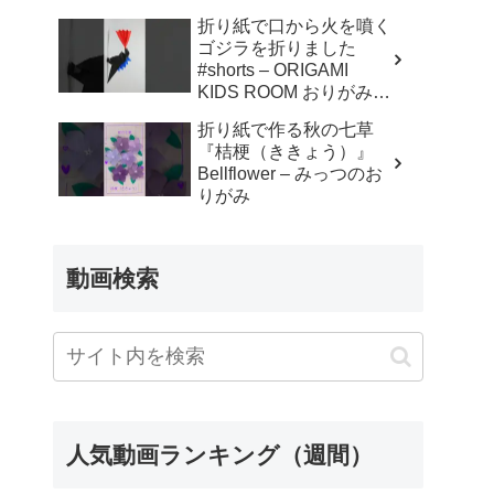
折り紙で口から火を噴く
ゴジラを折りました
#shorts – ORIGAMI
KIDS ROOM おりがみキ
ッズルーム
折り紙で作る秋の七草
『桔梗（ききょう）』
Bellflower – みっつのお
りがみ
動画検索
人気動画ランキング（週間）