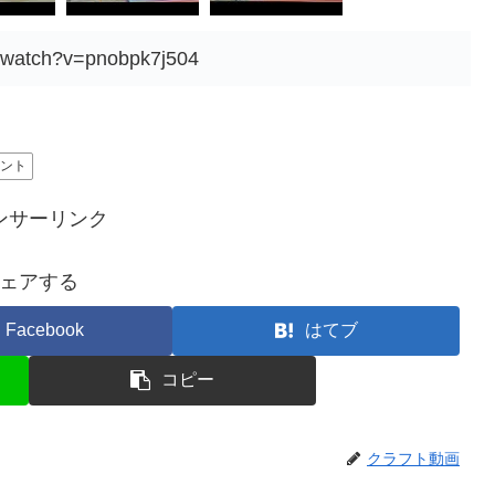
m/watch?v=pnobpk7j504
イント
ンサーリンク
ェアする
Facebook
はてブ
コピー
クラフト動画