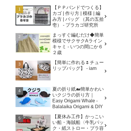
【ＰＰバンドでつくる】
カゴ | 作り方 | 模様 | 編
み方 | バッグ （其の五拾
壱） - プラカゴ研究所
まっすぐ編むだけ◆簡単
模様でサクサクAライン
キャミ - いつの間にか６
２歳
【簡単に作れる🌷チュー
リップバッグ】 - iam
夏の折り紙🐋簡単かわい
いクジラの折り方｜
Easy Origami Whale -
Balalaika Origami & DIY
【夏休み工作】かっこい
い船・海賊船〈牛乳パッ
ク・紙ストロー・プラ容