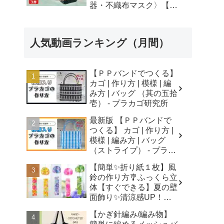
器・不織布マスク〉【自
由研究】簡単！遊べる工
作・廃材手作りおもちゃ
- ちゃんねるできたくん
人気動画ランキング（月間）
【ＰＰバンドでつくる】
カゴ | 作り方 | 模様 | 編
み方 | バッグ （其の五拾
壱） - プラカゴ研究所
最新版 【ＰＰバンドで
つくる】 カゴ | 作り方 |
模様 | 編み方 | バッグ
（ストライプ） - プラカ
ゴ研究所
【簡単✨折り紙１枚】風
鈴の作り方🎐ふっくら立
体【すぐできる】夏の壁
面飾り✨清涼感UP！無
音風鈴 How to Make
【かぎ針編み/編み物】
Origami Wind Chimes -