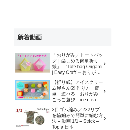
新着動画
「おりがみ／トートバッ
グ｜楽しめる簡単折り
紙」 ”Tote bag Origami
| Easy Craft” – おりがみ
アトリエ
【折り紙】アイスクリー
ム屋さん② 作り方 簡
単 遊べる おりがみ
ごっこ遊び ice cream
shop – KORO ORIGAMI
2目ゴム編み／2×2リブ
を輪編みで簡単に編む方
法 – 動画 1/1 – Strick –
Topia 日本