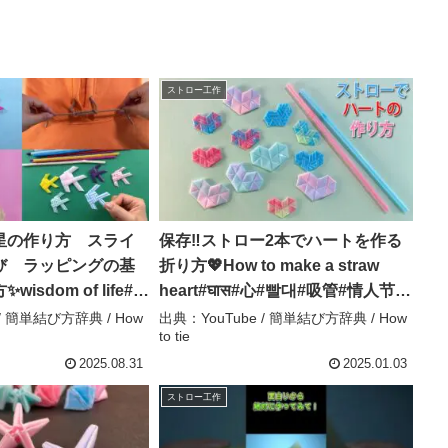
ストロー工作
星の作り方 スライ
保存‼ストロー2本でハートを作る
び ラッピングの基
折り方💖How to make a straw
isdom of life#パ
heart#घास#心#빨대#吸管#情人节#
ロー工作#簡単結び方
ハート#heart#दिल#編#하트#工作#
/ 簡単結び方辞典 / How
出典：YouTube / 簡単結び方辞典 / How
to tie
s#紐#畳み方#접는방법#
作り方#結び方#ストロー#DIY – 簡
簡単結び方辞典 / How
単結び方辞典 / How to tie
2025.08.31
2025.01.03
ストロー工作