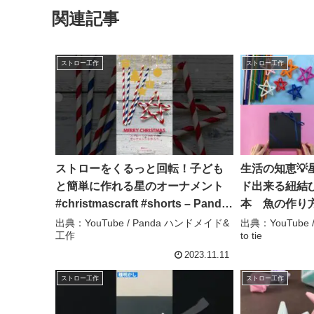
関連記事
ストロー工作
ストロー工作
ストローをくるっと回転！子ども
生活の知恵💡
と簡単に作れる星のオーナメント
ド出来る紐結
#christmascraft #shorts – Panda
本 魚の作り方✨w
ハンドメイド&工作
ーカー#スト
出典：YouTube / Panda ハンドメイド&
出典：YouTube 
工作
to tie
#lifehack
折疊#DIY – 
2023.11.11
to tie
ストロー工作
ストロー工作