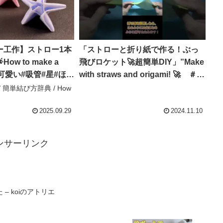
ー工作】ストロー1本
「ストローと折り紙で作る！ぶっ
ow to make a
飛びロケット🚀超簡単DIY」”Make
r🌟#可愛い#吸管#星#ほし
with straws and origami! 🚀 ＃
r#スター#스타#保存#工
short – Familyおりがみチャンネ
/ 簡単結び方辞典 / How
方#ストロー#DIY –
ル Origami paper craft
How to tie
2025.09.29
2024.11.10
ンサーリンク
– koiのアトリエ