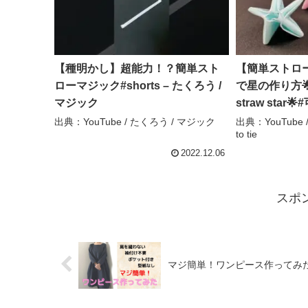
【種明かし】超能力！？簡単スト
【簡単ストロ
ローマジック#shorts – たくろう /
で星の作り方🌟H
マジック
straw sta
#編#별#Sta
出典：YouTube / たくろう / マジック
出典：YouTube 
to tie
作#折り方#結び
簡単結び方辞典 / 
2022.12.06
スポ
マジ簡単！ワンピース作ってみた 