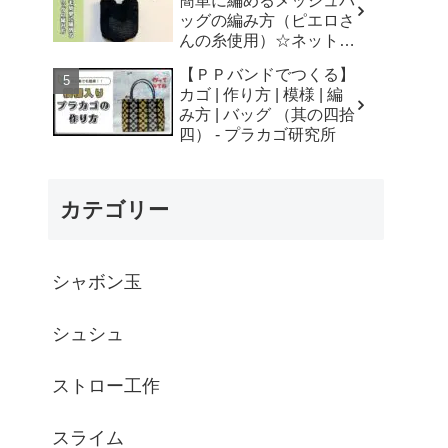
簡単に編めるメッシュバ
はなみこと
ッグの編み方（ピエロさ
んの糸使用）☆ネットバ
ッグ☆How to crochet
【ＰＰバンドでつくる】
mesh bag/tutorial - そろ
カゴ | 作り方 | 模様 | 編
そろはじめよう
み方 | バッグ （其の四拾
☆crochet
四） - プラカゴ研究所
カテゴリー
シャボン玉
シュシュ
ストロー工作
スライム