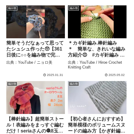
編み物
編み物
簡単そうだなぁって思って
＊カギ針編み.棒針編み
たシュシュ作った🥺【361
＊ 簡単な、きれいな編み
日後に○○を編み物で完
方紹介😍 #カギ針編み #
成】#編み物初心者 #編み
手編み ＃あ#棒針編み
出典：YouTube / ニョロ美
出典：YouTube / Hiroe Crochet
物 #オオサンショウウオ #
#knitting #handmade –
Knitting Craft
編み物シュシュ #シュシュ
Hiroe Crochet Knitting
2025.01.31
2025.05.02
#365日後にニットで完成 –
Craft
編み物
編み物
ニョロ美
【棒針編み】超簡単ストー
【初心者さんにおすすめ】
ル！表編みをまっすぐ編む
簡単模様のボリュームスヌ
だけ！seriaさんの🧶8玉で
ードの編み方【かぎ針編