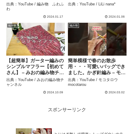
ボリューミーなマフラー！
み】Crochet Infinity Scarf
出典：YouTube / 編み物 ふわふ
出典：YouTube / LiLi nana*
存在感がすごい😍初心者棒
– LiLi nana*
わ
針の練習に！ – 編み物 ふ
2024.01.17
2024.01.06
わふわ
編み物
編み物
【超簡単】ガーター編みの
簡単模様で春のお散歩
シンプルマフラー【初めて
用・・・可愛いバッグでき
さん】 – みおの編み物チャ
ました。かぎ針編み – モコ
ンネル
タロウmocotarou
出典：YouTube / みおの編み物チ
出典：YouTube / モコタロウ
ャンネル
mocotarou
2024.10.09
2024.03.02
スポンサーリンク