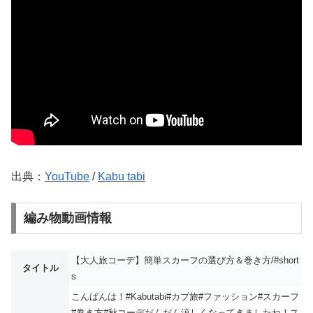
出典：
YouTube
/
Kabu tabi
編み物動画情報
【大人旅コーデ】簡単スカーフの選び方＆巻き方/#short
タイトル
s
こんばんは！#Kabutabi#カブ旅#ファッション#スカーフ
#巻き方#秋コーデだんだん涼しくなってきましたね！ス