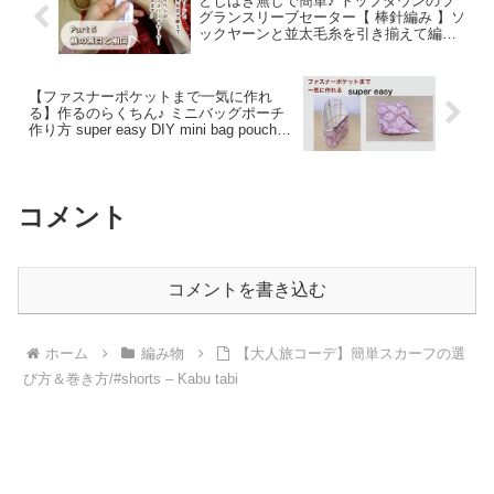
とじはぎ無しで簡単♪ トップダウンのラ
グランスリーブセーター【 棒針編み 】ソ
ックヤーンと並太毛糸を引き揃えて編ん
でみます♪【 Part.5 袖の減目と袖口を編
みます♪】～編み物 Vlog 82～ – 編み物
探究♡ ほんわか暮らし♡ Vlog
【ファスナーポケットまで一気に作れ
る】作るのらくちん♪ ミニバッグポーチ
作り方 super easy DIY mini bag pouch
with zipper pocket – L handmade
コメント
コメントを書き込む
ホーム
編み物
【大人旅コーデ】簡単スカーフの選
び方＆巻き方/#shorts – Kabu tabi