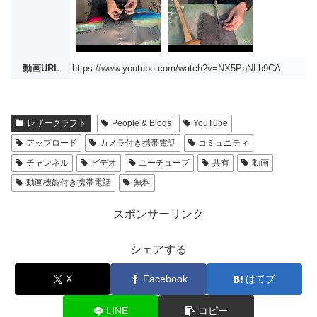
動画URL
https://www.youtube.com/watch?v=NX5PpNLb9CA
レザークラフト
People & Blogs
YouTube
アップロード
カメラ付き携帯電話
コミュニティ
チャンネル
ビデオ
ユーチューブ
共有
動画
動画機能付き携帯電話
無料
スポンサーリンク
シェアする
X
Facebook
はてブ
LINE
コピー