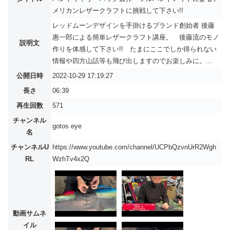
メリカンレザークラフトに挑戦して下さい!!
レッドムーンデザインを手掛けるブランド創始者 後藤
惠一郎による簡単レザークラフト講座。 後藤流のモノ
説明文
作りを体感して下さい!! たまにここでしか得られない
情報や四方山話等も飛び出しますのでお楽しみに。...
公開日時
2022-10-29 17:19:27
長さ
06:39
再生回数
571
チャンネル
gotos eye
名
チャンネルU
https://www.youtube.com/channel/UCPbQzvnUrR2Wgh
RL
WzhTv4x2Q
動画サムネ
イル