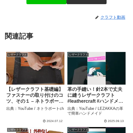
クラフト動画
関連記事
レザークラフト
レザークラフト
【レザークラフト基礎編】
革の手縫い！針2本で丈夫
ファスナーの取り付けのコ
に縫うレザークラフト
ツ、その１ – ネトラポート
#leathercraft #ハンドメイ
ch
ド #shorts – LEZAKKAの
出典：YouTube / ネトラポートch
出典：YouTube / LEZAKKAの革
革で簡単ハンドメイド
で簡単ハンドメイド
2024.07.12
2025.09.13
レザークラフト
レザークラフト