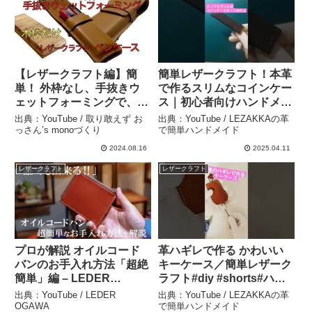
【レザークラフト編】簡
簡単レザークラフト！本革
単！ 外枠なし、手抜きウ
で作るスリムなコインケー
ェットフォーミングで、ペ
ス｜初心者向けハンドメイ
ンケース – 取り敢えず お
ド#レザークラフト#ハンド
出典：YouTube / 取り敢えず お
出典：YouTube / LEZAKKAの革
っさん’s monoづくり
メイド #shorts –
っさん’s monoづくり
で簡単ハンドメイド
LEZAKKAの革で簡単ハン
2024.08.16
2025.04.11
ドメイド
レザークラフト
レザークラフト
プロが解説 オイルコード
革ハギレで作る かわいい
バンのお手入れ方法「超絶
キーケース／簡単レザーク
簡単」編 – LEDER
ラフト#diy #shorts#ハン
OGAWA
ドメイド – LEZAKKAの革
出典：YouTube / LEDER
出典：YouTube / LEZAKKAの革
で簡単ハンドメイド
OGAWA
で簡単ハンドメイド