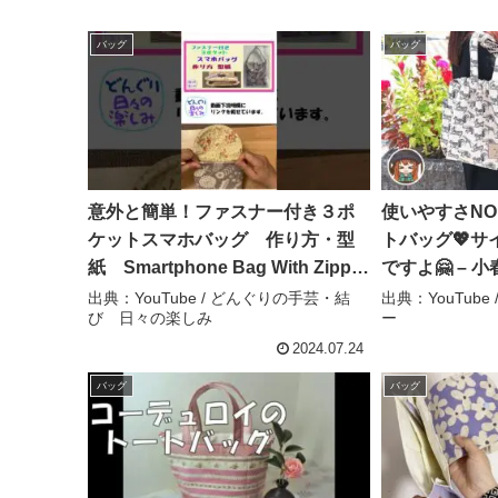
バッグ
バッグ
意外と簡単！ファスナー付き３ポ
使いやすさNO
ケットスマホバッグ 作り方・型
トバッグ💖サ
紙 Smartphone Bag With Zipper
ですよ🤗 –
Pocket Tutorial ＆ Pattern ショ
ー
出典：YouTube / どんぐりの手芸・結
出典：YouTub
び 日々の楽しみ
ー
ート – どんぐりの手芸・結び
日々の楽しみ
2024.07.24
バッグ
バッグ