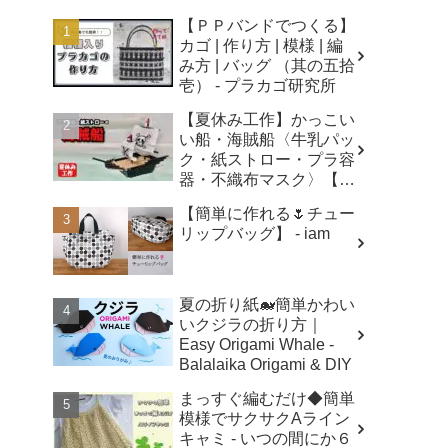
【ＰＰバンドでつくる】
カゴ | 作り方 | 模様 | 編
み方 | バッグ （其の五拾
壱） - プラカゴ研究所
【夏休み工作】かっこい
い船・海賊船〈牛乳パッ
ク・紙ストロー・プラ容
器・不織布マスク〉【自
由研究】簡単！遊べる工
【簡単に作れる🌷チュー
作・廃材手作りおもちゃ
リップバッグ】 - iam
- ちゃんねるできたくん
夏の折り紙🐋簡単かわい
いクジラの折り方｜
Easy Origami Whale -
Balalaika Origami & DIY
まっすぐ編むだけ◆簡単
模様でサクサクAライン
キャミ - いつの間にか６