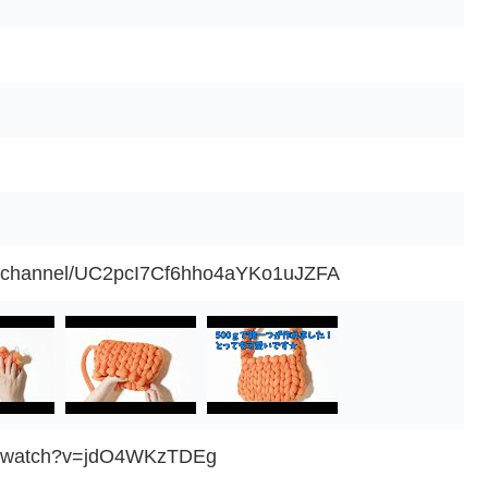
m/channel/UC2pcI7Cf6hho4aYKo1uJZFA
om/watch?v=jdO4WKzTDEg