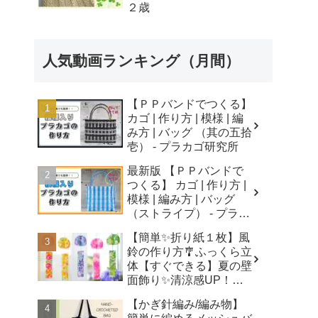
２歳
人気動画ランキング（月間）
【ＰＰバンドでつくる】
カゴ | 作り方 | 模様 | 編
み方 | バッグ （其の五拾
壱） - プラカゴ研究所
最新版 【ＰＰバンドで
つくる】 カゴ | 作り方 |
模様 | 編み方 | バッグ
（ストライプ） - プラカ
ゴ研究所
【簡単✨折り紙１枚】風
鈴の作り方🎐ふっくら立
体【すぐできる】夏の壁
面飾り✨清涼感UP！無
音風鈴 How to Make
【かぎ針編み/編み物】
Origami Wind Chimes -