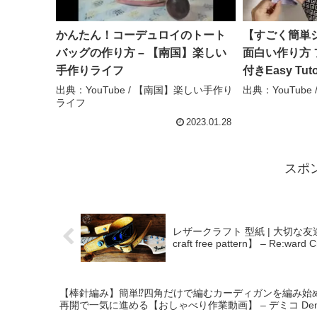
かんたん！コーデュロイのトート
【すごく簡単
バッグの作り方 – 【南国】楽しい
面白い作り方
手作りライフ
付きEasy Tutor
Shoulder Bag
出典：YouTube / 【南国】楽しい手作り
出典：YouTube /
ライフ
handmade
2023.01.28
スポ
レザークラフト 型紙 | 大切な
craft free pattern】 – Re:ward C
【棒針編み】簡単⁉四角だけで編むカーディガンを編み始め
再開で一気に進める【おしゃべり作業動画】 – デミコ Dem