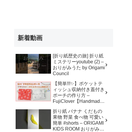
新着動画
[折り紙歴史の旅] 折り紙
ミステリーyoutube (2) –
おりがみうた by Origami
Council
【簡単!!!✨】ポケットテ
ィッシュ収納付き蓋付き
ポーチの作り方 –
FujiClover【Handmade
】
折り紙 バナナ くだもの
果物 野菜 食べ物 可愛い
簡単 #shorts – ORIGAMI
KIDS ROOM おりがみキ