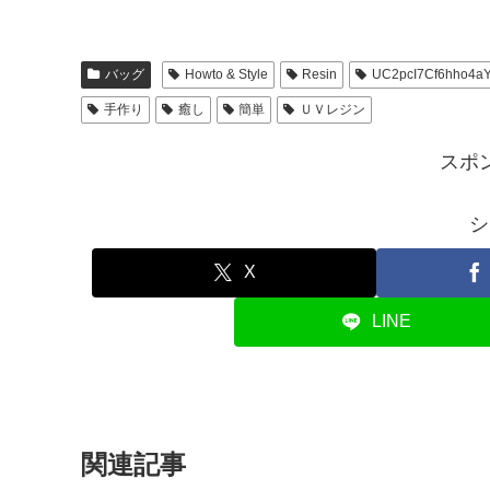
バッグ
Howto & Style
Resin
UC2pcI7Cf6hho4a
手作り
癒し
簡単
ＵＶレジン
スポ
シ
X
LINE
関連記事