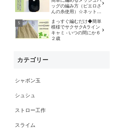
簡単に編めるメッシュバ
はなみこと
ッグの編み方（ピエロさ
んの糸使用）☆ネットバ
ッグ☆How to crochet
まっすぐ編むだけ◆簡単
mesh bag/tutorial - そろ
模様でサクサクAライン
そろはじめよう
キャミ - いつの間にか６
☆crochet
２歳
カテゴリー
シャボン玉
シュシュ
ストロー工作
スライム