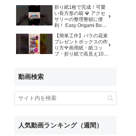
ッズルーム
折り紙1枚で完成！可愛
い長方形の箱 💎 アクセ
サリーの整理整頓に便
利！ Easy Origami Box |
Rectangle Box | 摺紙 盒
【簡単工作】バラの花束
子 クリスマス 箱 は
プレゼントボックスの作
こ – Origami hana’s
り方🌹画用紙・紙コッ
channel
プ・折り紙で高見え100
均DIY✨言葉なしで丁
寧！子供からシニアのレ
クリエーション／How to
動画検索
make a rose – 簡単結び
方辞典 / How to tie
人気動画ランキング（週間）