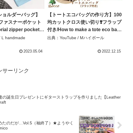
ショルダーバッグ】
【トートエコバッグの作り方】100
 ファスナーポケット
均カットクロス使い切り❣️フラップ
ial zipper pocket
付き/How to make a tote eco bag
 crossbody bag – L
– Mハイボール
 L handmade
出典：YouTube / Mハイボール
2023.05.04
2022.12.15
ンサーリンク
友達の誕生日プレゼントにギターストラップを作りました【Leather
raft
たのだが…Vol.5（袖終了）★ようやく
ico