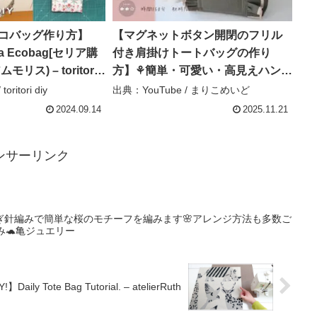
【エコバッグ作り方】
【マグネットボタン開閉のフリル
e a Ecobag[セリア購
付き肩掛けトートバッグの作り
リス) – toritori
方】⚘簡単・可愛い・高見えハンド
メイド＃diycrafts ＃sewing ＃帆
ritori diy
出典：YouTube / まりこめいど
布バッグ＃バッグの作り方＃簡単
2024.09.14
2025.11.21
＃craftsposure – まりこめいど
ンサーリンク
ぎ針編みで簡単な桜のモチーフを編みます🌸アレンジ方法も多数ご
み🐢亀ジュエリー
te Bag Tutorial. – atelierRuth