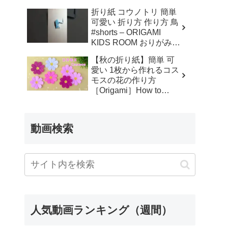
編み物 #ハンドメイド #
折り紙 コウノトリ 簡単
作品制作 #かわいい #編
可愛い 折り方 作り方 鳥
み図 #handmade – てん
#shorts – ORIGAMI
こ
KIDS ROOM おりがみキ
ッズルーム
【秋の折り紙】簡単 可
愛い 1枚から作れるコス
モスの花の作り方
［Origami］How to
Make Cosmos Flowers –
みっつのおりがみ
動画検索
人気動画ランキング（週間）