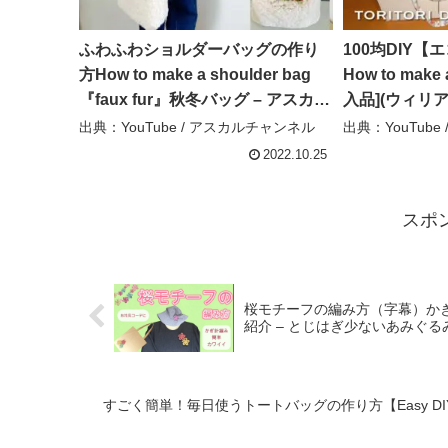
ふわふわショルダーバッグの作り
100均DIY
方How to make a shoulder bag
How to mak
『faux fur』秋冬バッグ – アスカル
入品](ウィリアムモ
チャンネル
diy
出典：YouTube / アスカルチャンネル
出典：YouTube / to
2022.10.25
スポ
桜モチーフの編み方（字幕）か
紹介 – とじはぎ少ないあみぐる
すごく簡単！毎日使うトートバッグの作り方【Easy DIY!】Daily To