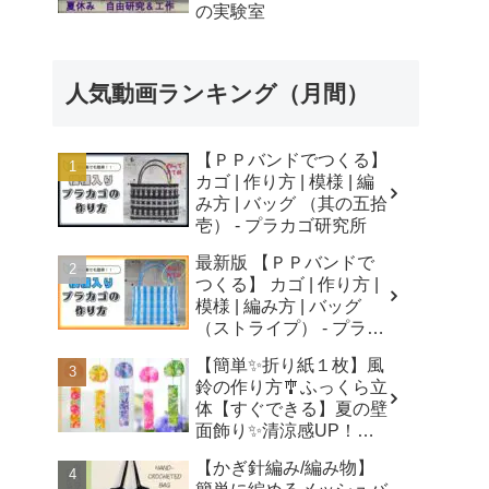
の実験室
人気動画ランキング（月間）
【ＰＰバンドでつくる】
カゴ | 作り方 | 模様 | 編
み方 | バッグ （其の五拾
壱） - プラカゴ研究所
最新版 【ＰＰバンドで
つくる】 カゴ | 作り方 |
模様 | 編み方 | バッグ
（ストライプ） - プラカ
ゴ研究所
【簡単✨折り紙１枚】風
鈴の作り方🎐ふっくら立
体【すぐできる】夏の壁
面飾り✨清涼感UP！無
音風鈴 How to Make
【かぎ針編み/編み物】
Origami Wind Chimes -