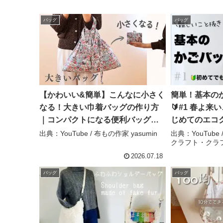
バッグ
バッグ
【かわいい&簡単】こんなに小さく
簡単！基本の
なる！大きい巾着バッグの作り方
🔰#1 春よ
｜コンパクトになる便利バッグ
じめてのエコ
【DIY】 – 布もの作家 yasumin
バンド – Ta
出典：YouTube / 布もの作家 yasumin
出典：YouTube
クラフト・クラ
ラフト・クラ
2026.07.18
バッグ
バッグ