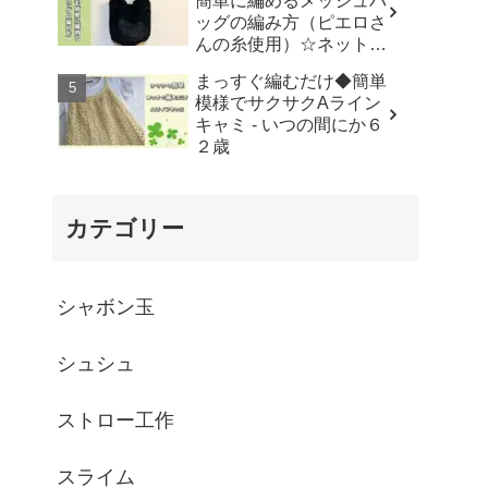
簡単に編めるメッシュバ
はなみこと
ッグの編み方（ピエロさ
んの糸使用）☆ネットバ
ッグ☆How to crochet
まっすぐ編むだけ◆簡単
mesh bag/tutorial - そろ
模様でサクサクAライン
そろはじめよう
キャミ - いつの間にか６
☆crochet
２歳
カテゴリー
シャボン玉
シュシュ
ストロー工作
スライム