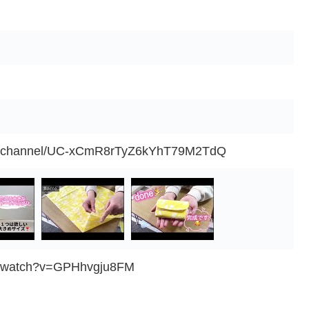
om/channel/UC-xCmR8rTyZ6kYhT79M2TdQ
m/watch?v=GPHhvgju8FM