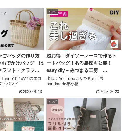
バッグ
かごバッグの作り方
超お得！ダイソーレースで作るト
来い♪おでかけバッグ は
ートバッグ！ある裏技も公開！
クラフト・クラフト
easy diy – みつまる工房
nnoはじめてのエコク
handmade布小物
 / Tannoはじめてのエコ
出典：YouTube / みつまる工房
フトバンド
handmade布小物
フトバンド
2023.01.13
2025.04.23
バッグ