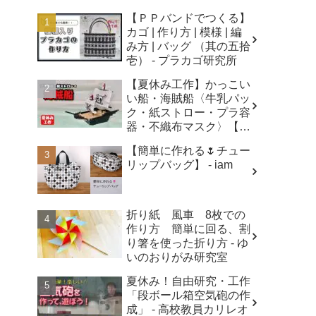
【ＰＰバンドでつくる】
カゴ | 作り方 | 模様 | 編
み方 | バッグ （其の五拾
壱） - プラカゴ研究所
【夏休み工作】かっこい
い船・海賊船〈牛乳パッ
ク・紙ストロー・プラ容
器・不織布マスク〉【自
由研究】簡単！遊べる工
【簡単に作れる🌷チュー
作・廃材手作りおもちゃ
リップバッグ】 - iam
- ちゃんねるできたくん
折り紙 風車 8枚での
作り方 簡単に回る、割
り箸を使った折り方 - ゆ
いのおりがみ研究室
夏休み！自由研究・工作
「段ボール箱空気砲の作
成」 - 高校教員カリレオ