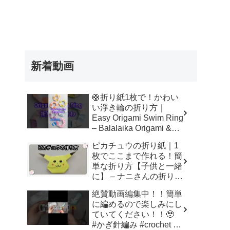
新着動画
🛟折り紙1枚で！かわい
い浮き輪の折り方｜
Easy Origami Swim Ring
– Balalaika Origami &
DIY
ピカチュウの折り紙｜1
枚でここまで作れる！簡
単な折り方【子供と一緒
に】 – ナニさんの折り紙
チャンネル
絶賛動画編集中！！簡単
に編めるので楽しみにし
ていてください！！🥹
#かぎ針編み #crochet #