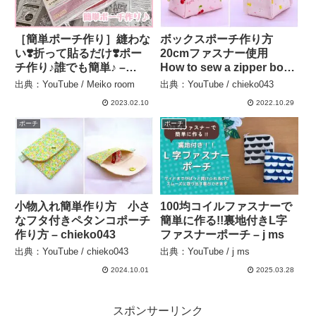
［簡単ポーチ作り］縫わな
ボックスポーチ作り方
い❣️折って貼るだけ❣️ポー
20cmファスナー使用
チ作り♪誰でも簡単♪ –
How to sew a zipper box
Meiko room
pouch 裏地付き ぬい代を
出典：YouTube / Meiko room
出典：YouTube / chieko043
包む必要なし 台形型 –
2023.02.10
2022.10.29
chieko043
ポーチ
ポーチ
小物入れ簡単作り方 小さ
100均コイルファスナーで
なフタ付きペタンコポーチ
簡単に作る!!裏地付きL字
作り方 – chieko043
ファスナーポーチ – j ms
出典：YouTube / chieko043
出典：YouTube / j ms
2024.10.01
2025.03.28
スポンサーリンク