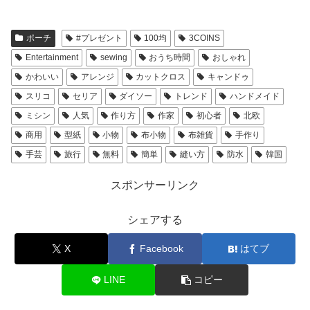
ポーチ
#プレゼント
100均
3COINS
Entertainment
sewing
おうち時間
おしゃれ
かわいい
アレンジ
カットクロス
キャンドゥ
スリコ
セリア
ダイソー
トレンド
ハンドメイド
ミシン
人気
作り方
作家
初心者
北欧
商用
型紙
小物
布小物
布雑貨
手作り
手芸
旅行
無料
簡単
縫い方
防水
韓国
スポンサーリンク
シェアする
X
Facebook
はてブ
LINE
コピー