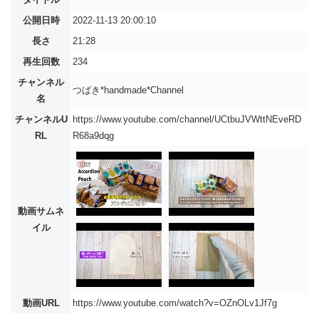
公開日時
2022-11-13 20:00:10
長さ
21:28
再生回数
234
チャンネル
つばき*handmade*Channel
名
チャンネルU
https://www.youtube.com/channel/UCtbuJVWttNEveRD
RL
R68a9dqg
動画サムネ
イル
動画URL
https://www.youtube.com/watch?v=OZnOLv1Jf7g