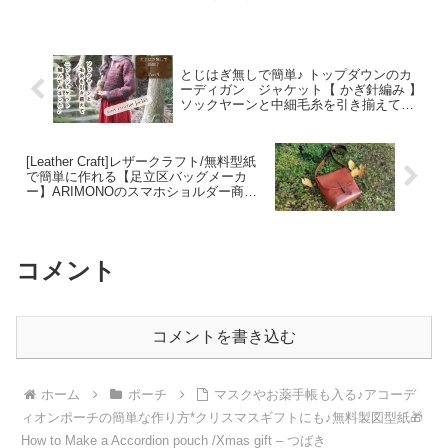
とじはぎ無しで簡単♪ トップダウンのカ
ーディガン ジャケット【 かぎ針編み 】
ソックヤーンと中細毛糸を引き揃えて編
んでみました♪【 Part.4 前立てと襟ぐり
を編みます♪】～編み物 Vlog 86～ – 編み
物 探究♡ ほんわか暮らし♡ Vlog
[Leather Craft]レザークラフト/無料型紙
で簡単に作れる【足立区バッグメーカ
ー】ARIMONOのスマホショルダー商品
紹介 – ZE-NO TV レザー
コメント
コメントを書き込む
ホーム
ポーチ
マスクやお薬手帳も入る♪アコーデ
ィオンポーチの簡単な作り方*クリスマスギフトにも♪無料製図型紙🎁
How to Make a Accordion pouch /Xmas gift – つばき