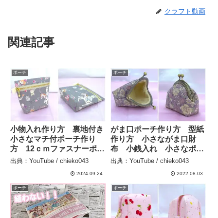
クラフト動画
関連記事
ポーチ
ポーチ
小物入れ作り方 裏地付き
がま口ポーチ作り方 型紙
小さなマチ付ポーチ作り
作り方 小さながま口財
方 12ｃｍファスナーポー
布 小銭入れ 小さなポー
チ – chieko043
チ作り方 how to make a
出典：YouTube / chieko043
出典：YouTube / chieko043
pouch – chieko043
2024.09.24
2022.08.03
ポーチ
ポーチ