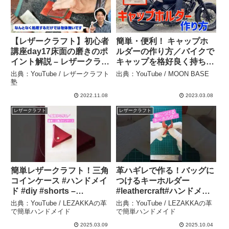
【レザークラフト】初心者
簡単・便利！ キャップホ
講座day17床面の磨きのポ
ルダーの作り方／バイクで
イント解説 – レザークラフ
キャップを格好良く持ち運
ト塾
ぼう！ – MOON BASE
出典：YouTube / レザークラフト
出典：YouTube / MOON BASE
塾
2022.11.08
2023.03.08
レザークラフト
レザークラフト
簡単レザークラフト！三角
革ハギレで作る！バッグに
コインケース #ハンドメイ
つけるキーホルダー
ド #diy #shorts –
#leathercraft#ハンドメイ
LEZAKKAの革で簡単ハン
ド#short – LEZAKKAの革
出典：YouTube / LEZAKKAの革
出典：YouTube / LEZAKKAの革
ドメイド
で簡単ハンドメイド
で簡単ハンドメイド
で簡単ハンドメイド
2025.03.09
2025.10.04