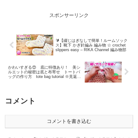
スポンサーリンク
🔰【綴じはぎなしで簡単！ルームソック
ス】靴下 かぎ針編み 編み物 ☆ crochet
slippers easy – RIKA Channel 編み物部
かわいすぎる😍 底に特徴あり！ 美シ
ルエットの秘密は底と布寄せ トートバ
ッグの作り方 tote bag tutorial ※見返し
はゆとりを持ってあとから調整がオスス
メです ちょっと難しいかも😅 – うさん
こチャンネル
コメント
コメントを書き込む