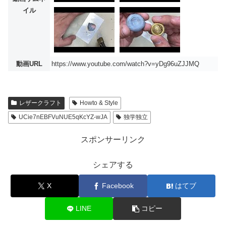
イル
動画URL
https://www.youtube.com/watch?v=yDg96uZJJMQ
レザークラフト
Howto & Style
UCie7nEBFVuNUE5qKcYZ-wJA
独学独立
スポンサーリンク
シェアする
X
Facebook
はてブ
LINE
コピー