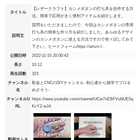
【レザークラフト】カシメボタンの打ち具を自作する方
タイトル
法。簡単で応用がきく便利アイテムを紹介します。
質問をいただきましたので、今回はカシメボタンの専用
打ち具の簡単な作り方を紹介しました。あらゆるデザイ
説明文
ンのカシメボタンに使える方法ですので色々試してみて
下さい。ヒートフォームhttps://amzn.t...
公開日時
2022-11-15 20:00:43
長さ
10:12
再生回数
323
チャンネル
彫金とCNCのDIYチャンネル -初心者から独学でプロを
名
めざそう-
チャンネルU
https://www.youtube.com/channel/UCie7nEBFVuNUE5q
RL
KcYZ-wJA
動画サムネ