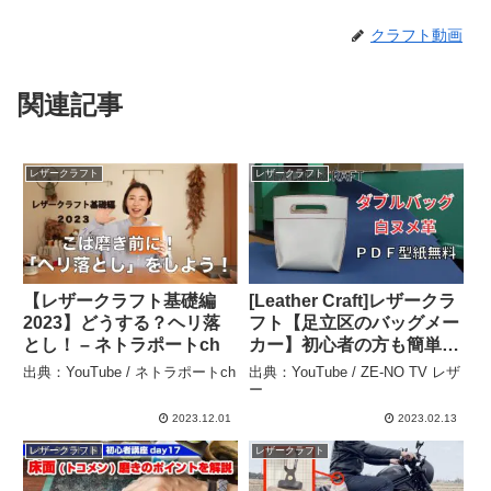
クラフト動画
関連記事
レザークラフト
レザークラフト
【レザークラフト基礎編
[Leather Craft]レザークラ
2023】どうする？ヘリ落
フト【足立区のバッグメー
とし！ – ネトラポートch
カー】初心者の方も簡単に
作れるダブルバッグです/
出典：YouTube / ネトラポートch
出典：YouTube / ZE-NO TV レザ
無料型紙/ – ZE-NO TV レ
ー
ザー
2023.12.01
2023.02.13
レザークラフト
レザークラフト