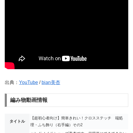
出典：
YouTube
/
bian美杏
編み物動画情報
【超初心者向け】簡単きれい！クロスステッチ 端処
タイトル
理・ふち飾り（右手編）その2