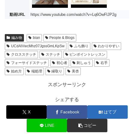
動画URL
https://www.youtube.com/watch?v=Lq6OwFlJP2g
編み物
bian
People & Blogs
UCdAlVwcMhz07JgssGmLKpSw
ふち飾り
わかりやすい
クロスステッチ
ステッチ
ピンポイントレッスン
フォーサイドステッチ
初心者
刺しゅう
右手
始め方
端処理
縁取り
美杏
スポンサーリンク
シェアする
X
Facebook
はてブ
LINE
コピー