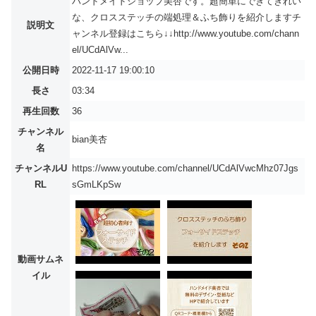
ハンドメイドショップ美杏です。超簡単にできてきれい
な、クロスステッチの端処理＆ふち飾りを紹介しますチ
説明文
ャンネル登録はこちら↓↓http://www.youtube.com/chann
el/UCdAlVw...
公開日時
2022-11-17 19:00:10
長さ
03:34
再生回数
36
チャンネル
bian美杏
名
チャンネルU
https://www.youtube.com/channel/UCdAlVwcMhz07Jgs
RL
sGmLKpSw
動画サムネ
イル