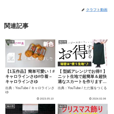
クラフト動画
関連記事
編み物
編み物
【1玉作品】簡単可愛い！#
【 型紙アレンジでお得!! 】
キャロラインさゆ#巾着 –
ニット生地で超簡単＆超快
キャロラインさゆ
適なスカートを作ります
（前編）(*´∀`)♪｜ただ服を
出典：YouTube / キャロラインさ
出典：YouTube / ただ服をつくる
つくる 洋裁教室 – ただ服
ゆ
をつくる
2023.05.10
2024.02.06
編み物
編み物