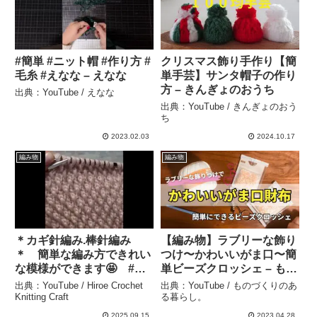
#簡単 #ニット帽 #作り方 #
クリスマス飾り手作り【簡
毛糸 #えなな – えなな
単手芸】サンタ帽子の作り
方 – きんぎょのおうち
出典：YouTube / えなな
出典：YouTube / きんぎょのおう
ち
2023.02.03
2024.10.17
編み物
編み物
＊カギ針編み.棒針編み
【編み物】ラブリーな飾り
＊ 簡単な編み方できれい
つけ〜かわいいがま口〜簡
な模様ができます🤩 #棒
単ビーズクロッシェ – もの
針編み #手編み #knitting #
づくりのある暮らし。
出典：YouTube / Hiroe Crochet
出典：YouTube / ものづくりのあ
手作り #handmade
Knitting Craft
る暮らし。
#crochet #カギ針編み –
2025.09.15
2023.04.28