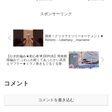
Hiroe Crochet Knitting
Craft
スポンサーリンク
簡単！クリスマスツリーオーナメント🌲
#shorts – Libertasy＿macrame
【かぎ針編み★初心者🔰100均糸】簡単模
様編みで ふわふわ軽くてあったかい高見
えマフラー★ミラノ巻きもぐるぐる巻き
も可愛くキマる/ ダイソー人気糸Postcard
でモバイル編み（1玉で編み切りたい） –
KOTORIN(コトリン） Crochet
コメント
コメントを書き込む