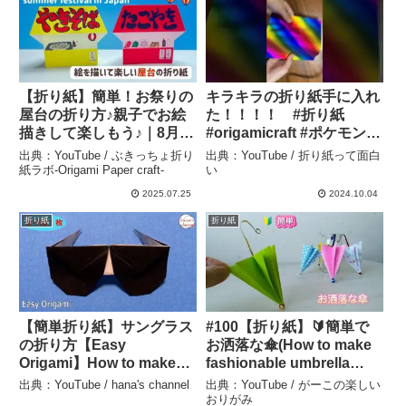
【折り紙】簡単！お祭りの
キラキラの折り紙手に入れ
屋台の折り方♪親子でお絵
た！！！！ #折り紙
描きして楽しもう♪｜8月｜
#origamicraft #ポケモン #
夏（音声解説あり）
折りたたみ #ハンドメイド
出典：YouTube / ぶきっちょ折り
出典：YouTube / 折り紙って面白
Origami Festival Stall |
#簡単な折り紙 #origami #
紙ラボ-Origami Paper craft-
い
Easy Tutorial – ぶきっち
折り紙アート #ポケモンsv
2025.07.25
2024.10.04
ょ折り紙ラボ-Origami
#折りたたみ式 – 折り紙っ
折り紙
折り紙
Paper craft-
て面白い
【簡単折り紙】サングラス
#100【折り紙】🔰簡単で
の折り方【Easy
お洒落な傘(How to make
Origami】How to make
fashionable umbrella
cute sunglasses 종이접
easily） – がーこの楽しい
出典：YouTube / hana's channel
出典：YouTube / がーこの楽しい
기 선글라스 简单折纸
おりがみ
おりがみ