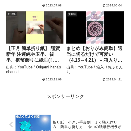
太阳镜 夏 紫外線
2023.07.08
2024.06.04
folding paper DIY –
折り紙
折り紙
hana’s channel
【正月 簡単折り紙】 謹賀
まとめ【おりがみ簡単】適
新年 注連縄や玉串、祓
当に切るだけで可愛い
串、御幣飾りに紙垂(しで)
（4.15～4.21） – 箱入りお
の作り方 【Easy
ふとん丸
出典：YouTube / Origami hana's
出典：YouTube / 箱入りおふとん
Origami】How to make
channel
丸
paper mochi 종이접기折纸
2023.11.09
2023.04.21
新年 元旦 #shorts –
Origami hana’s channel
スポンサーリンク
折り紙 小さい手裏剣 よく飛ぶ作り
方 簡単な折り方 – ゆいの紙飛行機ラボ