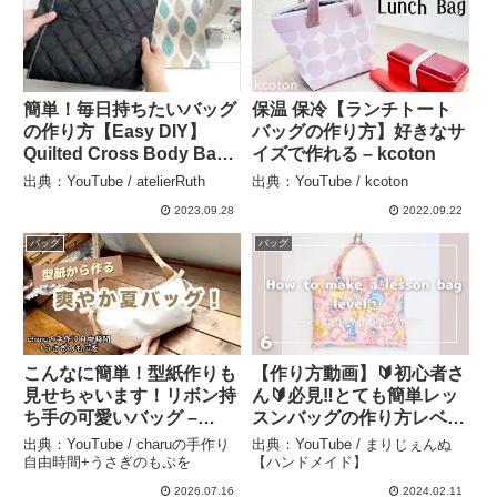
簡単！毎日持ちたいバッグ
保温 保冷【ランチトート
の作り方【Easy DIY】
バッグの作り方】好きなサ
Quilted Cross Body Bag
イズで作れる – kcoton
Tutorial. – atelierRuth
出典：YouTube / atelierRuth
出典：YouTube / kcoton
2023.09.28
2022.09.22
バッグ
バッグ
こんなに簡単！型紙作りも
【作り方動画】🔰初心者さ
見せちゃいます！リボン持
ん🔰必見‼︎とても簡単レッ
ち手の可愛いバッグ –
スンバッグの作り方レベル
charuの手作り自由時間
①記録6 – まりじぇんぬ
出典：YouTube / charuの手作り
出典：YouTube / まりじぇんぬ
+うさぎのもぷを
【ハンドメイド】
自由時間+うさぎのもぷを
【ハンドメイド】
2026.07.16
2024.02.11