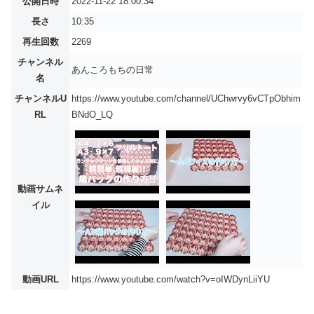
公開日時
2022-11-22 18:00:34
長さ
10:35
再生回数
2269
チャンネル
あんころもちの日常
名
チャンネルU
https://www.youtube.com/channel/UChwrvy6vCTpObhim
RL
BNdO_LQ
動画サムネ
イル
動画URL
https://www.youtube.com/watch?v=oIWDynLiiYU