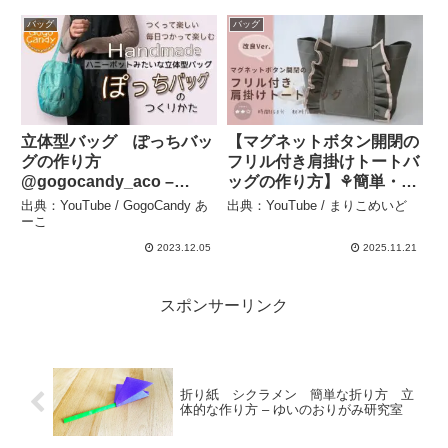
バッグ
バッグ
立体型バッグ ぽっちバッ
【マグネットボタン開閉の
グの作り方
フリル付き肩掛けトートバ
@gogocandy_aco –
ッグの作り方】⚘簡単・可
GogoCandy あーこ
愛い・高見えハンドメイド
出典：YouTube / GogoCandy あ
出典：YouTube / まりこめいど
＃diycrafts ＃sewing ＃帆
ーこ
布バッグ＃バッグの作り方
2023.12.05
2025.11.21
＃簡単＃craftsposure – ま
りこめいど
スポンサーリンク
折り紙 シクラメン 簡単な折り方 立
体的な作り方 – ゆいのおりがみ研究室