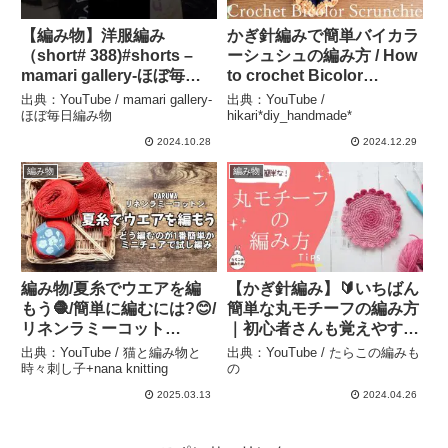
【編み物】洋服編み
かぎ針編みで簡単バイカラ
（short# 388)#shorts –
ーシュシュの編み方 / How
mamari gallery-ほぼ毎日
to crochet Bicolor
編み物
Scrunchie –
出典：YouTube / mamari gallery-
出典：YouTube /
hikari*diy_handmade*
ほぼ毎日編み物
hikari*diy_handmade*
2024.10.28
2024.12.29
編み物
編み物
編み物/夏糸でウエアを編
【かぎ針編み】🔰いちばん
もう🧶/簡単に編むには?😊/
簡単な丸モチーフの編み方
リネンラミーコット
｜初心者さんも覚えやすい
ン/DARUMA/DAISO/トー
コツ – たらこの編みもの
出典：YouTube / 猫と編み物と
出典：YouTube / たらこの編みも
トバッグに刺し子他 – 猫と
時々刺し子+nana knitting
の
編み物と時々刺し子+nana
2025.03.13
2024.04.26
knitting