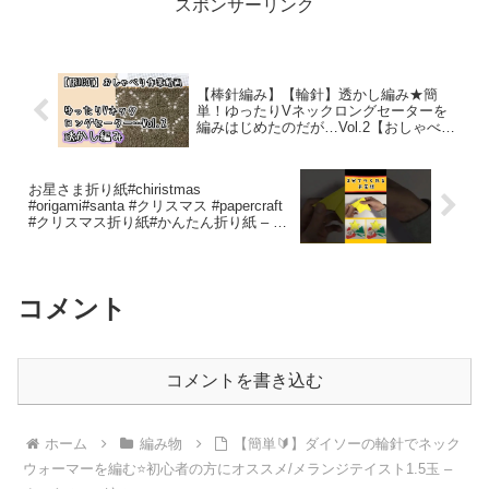
スポンサーリンク
【棒針編み】【輪針】透かし編み★簡
単！ゆったりVネックロングセーターを
編みはじめたのだが…Vol.2【おしゃべり
作業動画】 – デミコ Demico
お星さま折り紙#chiristmas
#origami#santa #クリスマス #papercraft
#クリスマス折り紙#かんたん折り紙 – 5
分で簡単折り紙 Easy Origami in 5
minutes
コメント
コメントを書き込む
ホーム
編み物
【簡単🔰】ダイソーの輪針でネック
ウォーマーを編む⭐️初心者の方にオススメ/メランジテイスト1.5玉 –