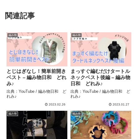
関連記事
編み物
編み物
とじはぎなし！簡単前開き
まっすぐ編むだけタートル
ベスト – 編み物日和 どれ
ネックベスト後編 – 編み物
み♪
日和 どれみ♪
出典：YouTube / 編み物日和 ど
出典：YouTube / 編み物日和 ど
れみ♪
れみ♪
2023.02.26
2023.01.27
編み物
編み物