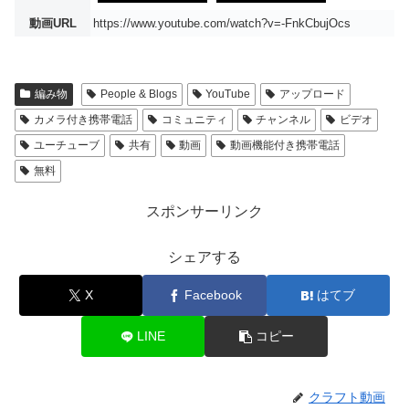
動画URL
https://www.youtube.com/watch?v=-FnkCbujOcs
編み物
People & Blogs
YouTube
アップロード
カメラ付き携帯電話
コミュニティ
チャンネル
ビデオ
ユーチューブ
共有
動画
動画機能付き携帯電話
無料
スポンサーリンク
シェアする
X
Facebook
はてブ
LINE
コピー
クラフト動画