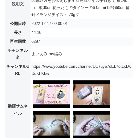
の編み方をお伝えします☺️完成サイズ平置きで 横24c
説明文
m、縦30cm使ったものダイソーの6.0mm(13号)60cm輪
針メランジテイスト 70gダ...
公開日時
2022-12-17 09:00:01
長さ
44:16
再生回数
6297
チャンネル
まいあみ my編み
名
チャンネルU
https://www.youtube.com/channel/UC7uye7oEk7ot1xDk
RL
DdKhKbw
動画サムネ
イル