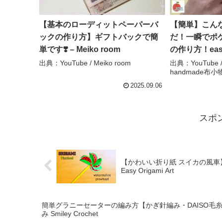
【基本のローディットペーパーバ
【簡単】こん
ックの作り方】ギフトバックで簡
だ！一瞬でポ
単です❣️ – Meiko room
の作り方！easy
房 handma
出典：YouTube / Meiko room
出典：YouTub
handmade布小
2025.09.06
スポ
【かわいい折り紙 スイカの風車】簡単な折
Easy Origami Art
簡単グラニーセーターの編み方【かぎ針編み・DAISO毛糸】diy croc
み Smiley Crochet