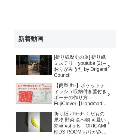
新着動画
[折り紙歴史の旅] 折り紙
ミステリーyoutube (2) –
おりがみうた by Origami
Council
【簡単!!!✨】ポケットテ
ィッシュ収納付き蓋付き
ポーチの作り方 –
FujiClover【Handmade
】
折り紙 バナナ くだもの
果物 野菜 食べ物 可愛い
簡単 #shorts – ORIGAMI
KIDS ROOM おりがみキ