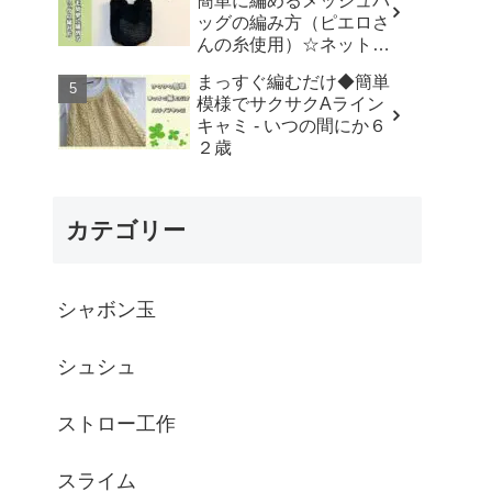
簡単に編めるメッシュバ
はなみこと
ッグの編み方（ピエロさ
んの糸使用）☆ネットバ
ッグ☆How to crochet
まっすぐ編むだけ◆簡単
mesh bag/tutorial - そろ
模様でサクサクAライン
そろはじめよう
キャミ - いつの間にか６
☆crochet
２歳
カテゴリー
シャボン玉
シュシュ
ストロー工作
スライム