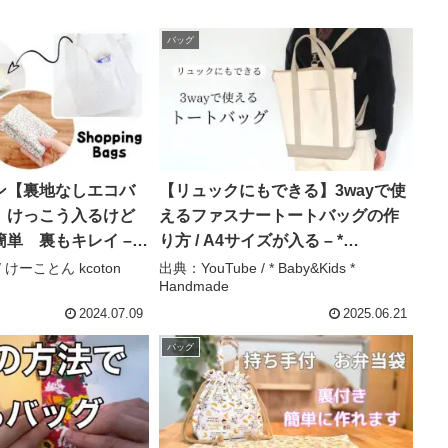
バッグ
ン【裏地なしエコバ
【リュックにもできる】3wayで使
】けっこう入るけど
えるファスナートートバッグの作
単 裏もキレイ –
り方 / A4サイズが入る – *
ton
Baby&Kids * Handmade
/ けーことん kcoton
出典：YouTube / * Baby&Kids *
Handmade
2024.07.09
2025.06.21
バッグ