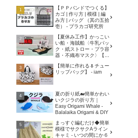
【ＰＰバンドでつくる】
カゴ | 作り方 | 模様 | 編
み方 | バッグ （其の五拾
壱） - プラカゴ研究所
【夏休み工作】かっこい
い船・海賊船〈牛乳パッ
ク・紙ストロー・プラ容
器・不織布マスク〉【自
由研究】簡単！遊べる工
【簡単に作れる🌷チュー
作・廃材手作りおもちゃ
リップバッグ】 - iam
- ちゃんねるできたくん
夏の折り紙🐋簡単かわい
いクジラの折り方｜
Easy Origami Whale -
Balalaika Origami & DIY
まっすぐ編むだけ◆簡単
模様でサクサクAライン
キャミ - いつの間にか６