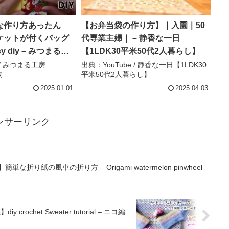
な作り方あったん
【お弁当袋の作り方】｜入園｜50
ケットが付くバッグ
代専業主婦｜ – 静香な一日
 diy – みつまる工
【1LDK30平米50代2人暮らし】
de布小物
e / みつまる工房
出典：YouTube / 静香な一日【1LDK30
物
平米50代2人暮らし】
2025.01.01
2025.04.03
ンサーリンク
り紙の風車の折り方 – Origami watermelon pinwheel –
het Sweater tutorial – ニコ編