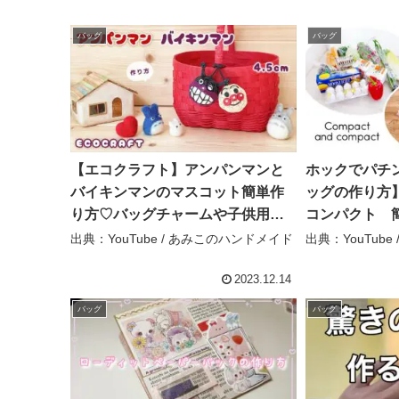
バッグ
バッグ
【エコクラフト】アンパンマンと
ホックでパチ
バイキンマンのマスコット簡単作
ッグの作り方
り方♡バッグチャームや子供用ク
コンパクト 簡
リスマスプレゼントにかわいいミ
けーことん kco
出典：YouTube / あみこのハンドメイド
出典：YouTube 
ニチュアキャラクター飾り♡かご
編み編み方♡クラフトバンド・紙
2023.12.14
バンド・キーホルダー – あみこの
バッグ
バッグ
ハンドメイド