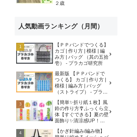
２歳
人気動画ランキング（月間）
【ＰＰバンドでつくる】
カゴ | 作り方 | 模様 | 編
み方 | バッグ （其の五拾
壱） - プラカゴ研究所
最新版 【ＰＰバンドで
つくる】 カゴ | 作り方 |
模様 | 編み方 | バッグ
（ストライプ） - プラカ
ゴ研究所
【簡単✨折り紙１枚】風
鈴の作り方🎐ふっくら立
体【すぐできる】夏の壁
面飾り✨清涼感UP！無
音風鈴 How to Make
【かぎ針編み/編み物】
Origami Wind Chimes -