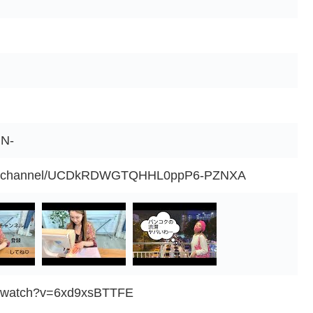
N-
com/channel/UCDkRDWGTQHHL0ppP6-PZNXA
m/watch?v=6xd9xsBTTFE