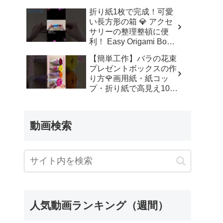
ッズルーム
折り紙1枚で完成！可愛
い長方形の箱 💎 アクセ
サリーの整理整頓に便
利！ Easy Origami Box |
Rectangle Box | 摺紙 盒
【簡単工作】バラの花束
子 クリスマス 箱 は
プレゼントボックスの作
こ – Origami hana’s
り方🌹画用紙・紙コッ
channel
プ・折り紙で高見え100
均DIY✨言葉なしで丁
寧！子供からシニアのレ
クリエーション／How to
動画検索
make a rose – 簡単結び
方辞典 / How to tie
人気動画ランキング（週間）