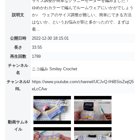
サイズ調整が簡単なグラニーセーターを編みました！
ゆめかわカラーで編んでルームウェアにいかがでしょう
説明文
か♪ ウェアのサイズ調整が難しい、簡単にできる方法
はないか、というお悩みが割と多かったので、まずは
着...
公開日時
2022-12-30 18:15:01
長さ
33:55
再生回数
1799
チャンネル
ニコ編み Smiley Crochet
名
チャンネルU
https://www.youtube.com/channel/UCJvQ-IHiBSisZwjQ5
RL
eLcCAw
動画サムネ
イル