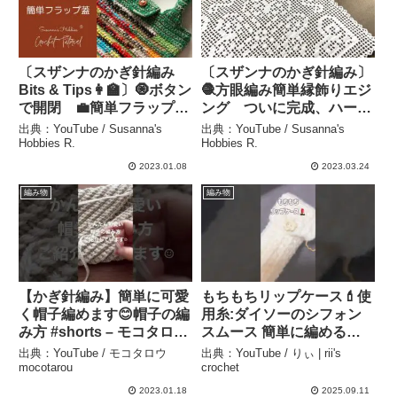
〔スザンナのかぎ針編み
〔スザンナのかぎ針編み〕
Bits & Tips👩‍🏫〕🧿ボタン
🧶方眼編み簡単縁飾りエジ
で開閉 💼簡単フラップ蓋
ング ついに完成、ハート
の編み付け方 💡完成した
スクエアのハンカチ –
出典：YouTube / Susanna's
出典：YouTube / Susanna's
手編みバッグや、市販のバ
Susanna’s Hobbies R.
Hobbies R.
Hobbies R.
ッグにも後付けOK –
2023.01.08
2023.03.24
Susanna’s Hobbies R.
編み物
編み物
【かぎ針編み】簡単に可愛
もちもちリップケース💄使
く帽子編めます😊帽子の編
用糸:ダイソーのシフォン
み方 #shorts – モコタロウ
スムース 簡単に編めるよ
mocotarou
🧶 #編み物 #100均毛糸
出典：YouTube / モコタロウ
出典：YouTube / りぃ | rii's
#shorts – りぃ | rii’s
mocotarou
crochet
crochet
2023.01.18
2025.09.11