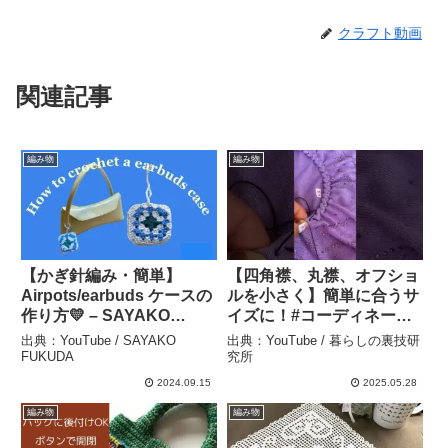
クラフト動画
関連記事
編み物
編み物
【かぎ針編み・簡単】
【四角襟、丸襟、オフショ
Airpots/earbuds ケースの
ルを小さく】簡単に合うサ
作り方💛 – SAYAKO
イズに！#コーディネート
FUKUDA
術 #服のリメイク #襟調整
出典：YouTube / SAYAKO
出典：YouTube / 暮らしの裏技研
– 暮らしの裏技研究所
FUKUDA
究所
2024.09.15
2025.05.28
編み物
編み物