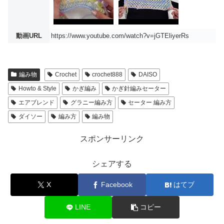
動画URL
https://www.youtube.com/watch?v=jGTEliyerRs
編み物
Crochet
crochet888
DAISO
Howto & Style
かぎ編み
かぎ針編みセーター
エアブレンド
グラニー編み方
セーター 編み方
ダイソー
編み方
編み物
スポンサーリンク
シェアする
X
Facebook
はてブ
LINE
コピー