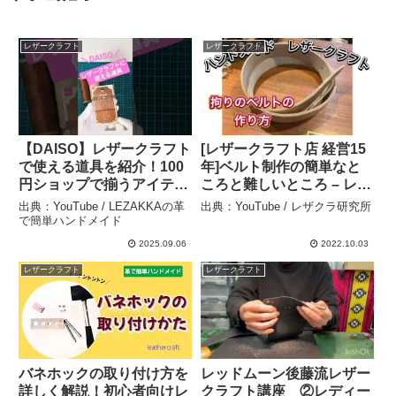
レザークラフト
レザークラフト
【DAISO】レザークラフト
[レザークラフト店 経営15
で使える道具を紹介！100
年]ベルト制作の簡単なと
円ショップで揃うアイテム
ころと難しいところ – レザ
#レザークラフト #ハンド
クラ研究所
出典：YouTube / LEZAKKAの革
出典：YouTube / レザクラ研究所
メイド #shorts –
で簡単ハンドメイド
LEZAKKAの革で簡単ハン
2025.09.06
2022.10.03
ドメイド
レザークラフト
レザークラフト
バネホックの取り付け方を
レッドムーン後藤流レザー
詳しく解説！初心者向けレ
クラフト講座 ②レディー