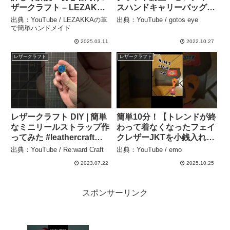
ザークラフト – LEZAKKA
スハンドキャリーバッグ製
の革で簡単ハンドメイド
作 フルハンドメイドによ
出典：YouTube / LEZAKKAの革
出典：YouTube / gotos eye
るアメリカンレザークラフ
で簡単ハンドメイド
トに挑戦して下さい!! –
2025.03.11
2022.10.27
gotos eye
レザークラフト
レザークラフト
レザークラフト DIY | 簡単
簡単10分！【トレンドが終
なミニリールストラップ作
わって着なくなったフェイ
ってみた #leathercraft
クレザーJKTを小銭入れに
#DIY #レザークラフト –
してみた】#古着リメイク#
出典：YouTube / Re:ward Craft
出典：YouTube / emo
Re:ward Craft
トレンド#フェイクレザー
2023.07.22
2025.10.25
雑貨#オシャレ#自分時間 –
emo
スポンサーリンク