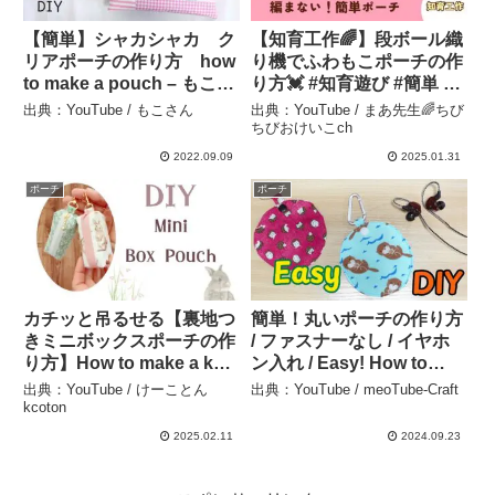
【簡単】シャカシャカ ク
【知育工作🌈】段ボール織
リアポーチの作り方 how
り機でふわもこポーチの作
to make a pouch – もこさ
り方💓 #知育遊び #簡単 #
ん
手作り #可愛い #工作
出典：YouTube / もこさん
出典：YouTube / まあ先生🌈ちび
@maa_chiiku_asobi – ま
ちびおけいこch
あ先生🌈ちびちびおけいこ
2022.09.09
2025.01.31
ch
ポーチ
ポーチ
カチッと吊るせる【裏地つ
簡単！丸いポーチの作り方
きミニボックスポーチの作
/ ファスナーなし / イヤホ
り方】How to make a key
ン入れ / Easy! How to
holder box pouch 一枚布
make a round pouch / No
出典：YouTube / けーことん
出典：YouTube / meoTube-Craft
で作る 商用OK – けーこ
zipper / Sewing tutorial –
kcoton
とん kcoton
meoTube-Craft
2025.02.11
2024.09.23