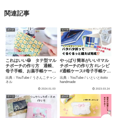
関連記事
ポーチ
ポーチ
これはいい😆 タテ型マル
やっぱり簡単がいい‼️マル
チポーチの作り方 通帳、
チポーチの作り方 #レシピ
母子手帳、お薬手帳ケース
#通帳ケース#母子手帳ケー
にも！ポーチなのに、ブッ
ス
出典：YouTube / うさんこチャン
出典：YouTube / いといとitoito
クカバー使いもできます
#diy#pouch#handmade#
ネル
handmade
📕 ファスナーは100円シ
いといとitoito#youtube#
2024.01.03
2023.03.24
ョップ sewing tutorial イ
布ハンドメイド#初心者向
ポーチ
ポーチ
チオシです – うさんこチャ
け#おすすめ – いといと
ンネル
itoito handmade