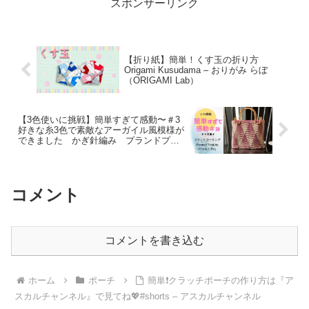
スポンサーリンク
【折り紙】簡単！くす玉の折り方
Origami Kusudama – おりがみ らぼ
（ORIGAMI Lab）
【3色使いに挑戦】簡単すぎて感動〜＃3
好きな糸3色で素敵なアーガイル風模様が
できました かぎ針編み プランドプー
リング crochet bag – Rain Leaves hand
knit
コメント
コメントを書き込む
ホーム
ポーチ
簡単❗️クラッチポーチの作り方は『ア
スカルチャンネル』で見てね💖#shorts – アスカルチャンネル