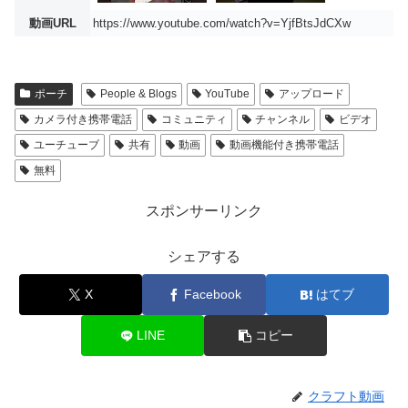
動画URL
https://www.youtube.com/watch?v=YjfBtsJdCXw
ポーチ
People & Blogs
YouTube
アップロード
カメラ付き携帯電話
コミュニティ
チャンネル
ビデオ
ユーチューブ
共有
動画
動画機能付き携帯電話
無料
スポンサーリンク
シェアする
X
Facebook
はてブ
LINE
コピー
クラフト動画