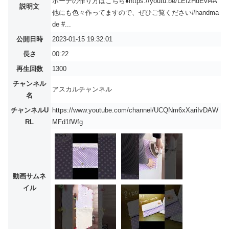
ポーチの作り方はこちら⬇️https://youtu.be/LEfzHdEvl4A
説明文
他にも色々作ってますので、ぜひご覧ください#handma
de #...
公開日時
2023-01-15 19:32:01
長さ
00:22
再生回数
1300
チャンネル
アスカルチャンネル
名
チャンネルU
https://www.youtube.com/channel/UCQNm6xXariIvDAW
RL
MFd1fWfg
動画サムネ
イル