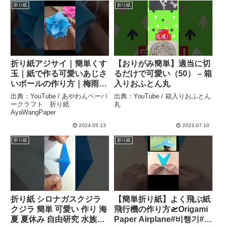
折り紙
折り紙
折り紙アジサイ｜簡単くす
【おりがみ簡単】適当に切
玉｜紙で作る可愛いあじさ
るだけで可愛い（50） – 箱
いボールの作り方｜梅雨の
入りおふとん丸
飾り｜Origami Kusudama
出典：YouTube / あやわんペーパ
出典：YouTube / 箱入りおふとん
| AyaWangPaper – あやわ
ークラフト 折り紙
丸
AyaWangPaper
んペーパークラフト 折り
紙 AyaWangPaper
2024.05.13
2023.07.10
折り紙
折り紙
折り紙 シロナガスクジラ
【簡単折り紙】よく飛ぶ紙
クジラ 簡単 可愛い 作り 海
飛行機の作り方🛫Origami
夏 夏休み 自由研究 水族館
Paper Airplane#비행기#飛