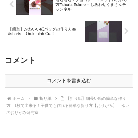
方#shorts #slime – しあわせくまさんチ
ャンネル
【簡単】かわいい紙バッグの作り方👜
#shorts – Orukirulab Craft
コメント
コメントを書き込む
ホーム
折り紙
【折り紙】細長い箱の簡単な作り
方 1枚で出来る！子供でも作れる簡単な折り方【おりがみ】 – ゆい
のおりがみ研究室