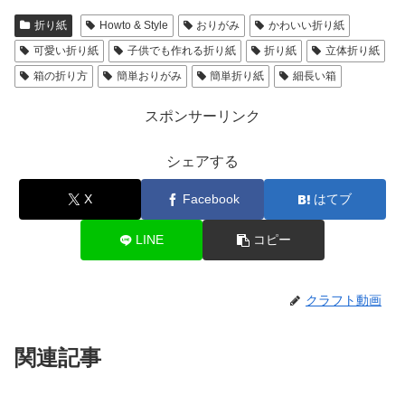
折り紙
Howto & Style
おりがみ
かわいい折り紙
可愛い折り紙
子供でも作れる折り紙
折り紙
立体折り紙
箱の折り方
簡単おりがみ
簡単折り紙
細長い箱
スポンサーリンク
シェアする
X
Facebook
はてブ
LINE
コピー
クラフト動画
関連記事