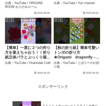
作り方 おりがみ #shorts –
行機#ひこうき#飛ぶ
出典：YouTube / ORIGAMI
出典：YouTube / Yuri channel
ORIGAMI ROOM おりがみ
#plane#折り方#おりがみ
ROOM おりがみルーム
ルーム
#easy#origami#摺紙#折纸
2025.08.06
2025.06.01
#shorts – Yuri channel
折り紙
折り紙
【簡単】一度に２つの作り
【秋の折り紙】簡単可愛い
方を覚えちゃおう！！折り
トンボの折り方
紙立体バラとぷっくり箱の
★Origami dragonfly –
作り方🌹🧺💕#shorts –
とぽりーのの折り紙
出典：YouTube / Orukirulab Craft
出典：YouTube / とぽりーのの折
Orukirulab Craft
り紙
2024.06.10
2025.09.19
スポンサーリンク
もちもち！チョコレートスライムの作り