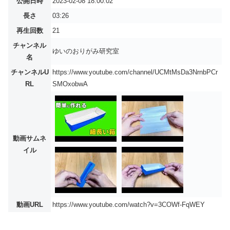
公開日時
2023-02-08 18:00:02
長さ
03:26
再生回数
21
チャンネル
ゆいのおりがみ研究室
名
チャンネルU
https://www.youtube.com/channel/UCMtMsDa3NrnbPCr
RL
SMOxobwA
動画サムネ
イル
動画URL
https://www.youtube.com/watch?v=3COWf-FqWEY