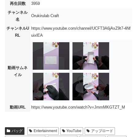
再生回数
3959
チャンネル
Orukirulab Craft
名
チャンネルU
https://www.youtube.com/channel/UCFT3A6jAxZ9t7-4Nf
RL
uixlEA
動画サムネ
イル
動画URL
https://www.youtube.com/watch?v=JmmMKGTZT_M
バッグ
Entertainment
YouTube
アップロード