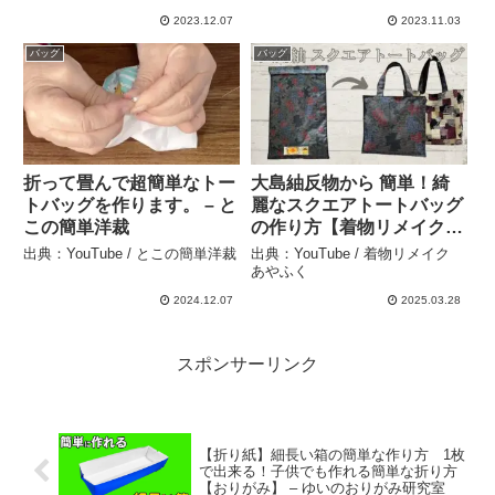
2023.12.07
2023.11.03
バッグ
バッグ
折って畳んで超簡単なトー
大島紬反物から 簡単！綺
トバッグを作ります。 – と
麗なスクエアトートバッグ
この簡単洋裁
の作り方【着物リメイクバ
ッグ】 Oshima Tsumugi
出典：YouTube / とこの簡単洋裁
出典：YouTube / 着物リメイク
Square toto bag,Easy
あやふく
sewing tutorial,DIY – 着物
2024.12.07
2025.03.28
リメイク あやふく
スポンサーリンク
【折り紙】細長い箱の簡単な作り方 1枚
で出来る！子供でも作れる簡単な折り方
【おりがみ】 – ゆいのおりがみ研究室