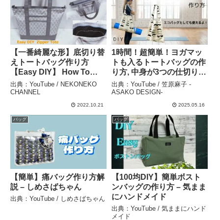
【一番綺麗な形】底切り替
1時間！超簡単！ヨガマッ
えトートバッグ作り方
トも入るトートバッグの作
【Easy DIY】 How To
り方, 中身が3つの仕切りで
Make A Zipper Tote Bag –
使いやすい！いつの間にか
出典：YouTube / NEKONEKO
出典：YouTube / 笠原麻子 -
NEKONEKO CHANNEL
ポケットができてる♪ DIY,
CHANNEL
ASAKO DESIGN-
How to make a super
2022.10.21
2025.05.16
easy tote bag – 笠原麻子 -
バッグ
バッグ
ASAKO DESIGN-
【簡単】痛バッグ作り方解
【100均DIY】簡単ボスト
説 – しめさばちゃん
ンバッグの作り方 – 気まま
にハンドメイド
出典：YouTube / しめさばちゃん
出典：YouTube / 気ままにハンド
メイド