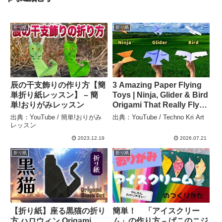
折り紙
折り紙
辰の干支飾りの作り方【簡
3 Amazing Paper Flying
単折り紙レッスン】 – 簡
Toys | Ninja, Glider & Bird
単!おりがみレッスン
Origami That Really Fly!
✈️🦅 – Techno Kri Art
出典：YouTube / 簡単!おりがみ
出典：YouTube / Techno Kri Art
レッスン
2023.12.19
2026.07.21
折り紙
折り紙
【折り紙】座る黒猫の折り
簡単！ 「アイスクリー
方 ハロウィン Origami
ム」の作り方 – ぱこのニジ