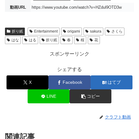
動画URL
https://www.youtube.com/watch?v=HZdul9OTD3w
折り紙
Entertainment
origami
sakura
さくら
はな
はる
折り紙
春
桜
花
スポンサーリンク
シェアする
X
Facebook
はてブ
LINE
コピー
クラフト動画
関連記事