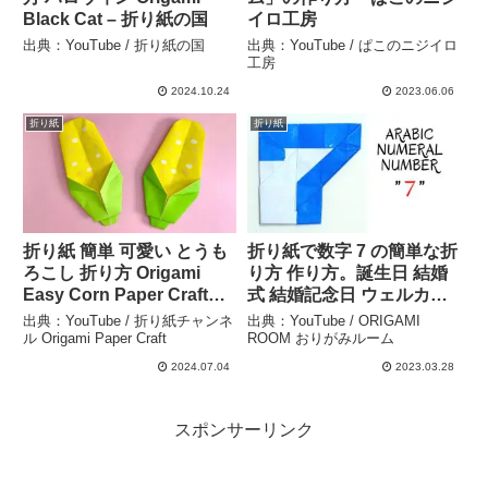
Black Cat – 折り紙の国
イロ工房
出典：YouTube / 折り紙の国
出典：YouTube / ぱこのニジイロ
工房
2024.10.24
2023.06.06
折り紙
折り紙
折り紙 簡単 可愛い とうも
折り紙で数字 7 の簡単な折
ろこし 折り方 Origami
り方 作り方。誕生日 結婚
Easy Corn Paper Craft
式 結婚記念日 ウェルカム
DIY 夏 野菜 Cute
ボード ラッキーナンバー
出典：YouTube / 折り紙チャンネ
出典：YouTube / ORIGAMI
Vegetables 종이접기 옥수
パーティ イベント プレゼ
ル Origami Paper Craft
ROOM おりがみルーム
수 折纸 玉米 – 折り紙チャ
ントにおすすめ 1 2 3 4 5 6
2024.07.04
2023.03.28
ンネル Origami Paper
7 8 9 0 – ORIGAMI ROOM
Craft
おりがみルーム
スポンサーリンク